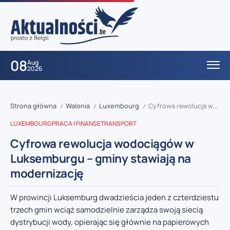
08
Aug
2026
Strona główna
Walonia
Luxembourg
Cyfrowa rewolucja wodociągów w Luksemburgu – gminy stawiają na modernizację
/
/
/
LUXEMBOURG
PRACA I FINANSE
TRANSPORT
Cyfrowa rewolucja wodociągów w
Luksemburgu – gminy stawiają na
modernizację
W prowincji Luksemburg dwadzieścia jeden z czterdziestu
trzech gmin wciąż samodzielnie zarządza swoją siecią
dystrybucji wody, opierając się głównie na papierowych