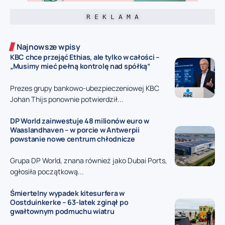
R E K L A M A
Najnowsze wpisy
KBC chce przejąć Ethias, ale tylko w całości –
„Musimy mieć pełną kontrolę nad spółką”
Prezes grupy bankowo-ubezpieczeniowej KBC
Johan Thijs ponownie potwierdził...
DP World zainwestuje 48 milionów euro w
Waaslandhaven – w porcie w Antwerpii
powstanie nowe centrum chłodnicze
Grupa DP World, znana również jako Dubai Ports,
ogłosiła początkową...
Śmiertelny wypadek kitesurfera w
Oostduinkerke – 63-latek zginął po
gwałtownym podmuchu wiatru