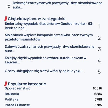
Dziewięć zatrzymanych praw jazdy i dwa skonfiskowane
auta...
Chętnie czytane w tym tygodniu
Śmiertelny wypadek kitesurfera w Oostduinkerke – 63-
latek zginął...
Molenbeek wspiera kampanię przeciwko intensywnym
przelotom samolotów
Dziewięć zatrzymanych praw jazdy i dwa skonfiskowane
auta...
Kolejny ciężki wypadek na dworcu autobusowym w
Leuven...
Osoby ubiegające się o azyl wróciły do budynku...
Popularne kategorie
Społeczeństwo
10016
Bruksela
6284
Polityka
5789
Praca i Finanse
5785