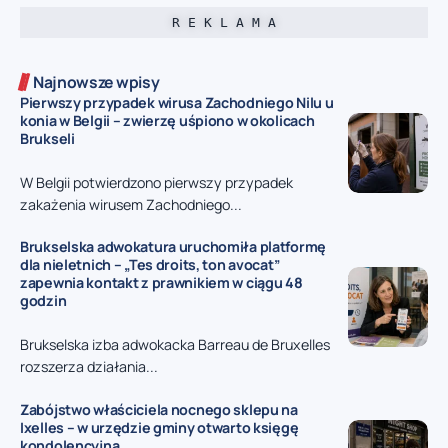
R E K L A M A
Najnowsze wpisy
Pierwszy przypadek wirusa Zachodniego Nilu u
konia w Belgii – zwierzę uśpiono w okolicach
Brukseli
W Belgii potwierdzono pierwszy przypadek
zakażenia wirusem Zachodniego...
Brukselska adwokatura uruchomiła platformę
dla nieletnich – „Tes droits, ton avocat”
zapewnia kontakt z prawnikiem w ciągu 48
godzin
Brukselska izba adwokacka Barreau de Bruxelles
rozszerza działania...
Zabójstwo właściciela nocnego sklepu na
Ixelles – w urzędzie gminy otwarto księgę
kondolencyjną