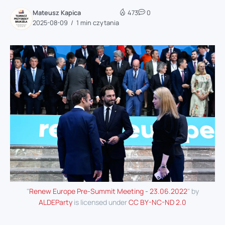
Mateusz Kapica
473
0
2025-08-09
1 min czytania
"
Renew Europe Pre-Summit Meeting - 23.06.2022
" by
ALDEParty
is licensed under
CC BY-NC-ND 2.0