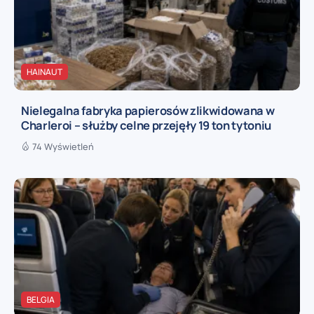
HAINAUT
Nielegalna fabryka papierosów zlikwidowana w
Charleroi – służby celne przejęły 19 ton tytoniu
74 Wyświetleń
BELGIA