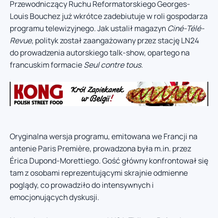
Przewodniczący Ruchu Reformatorskiego Georges-
Louis Bouchez już wkrótce zadebiutuje w roli gospodarza
programu telewizyjnego. Jak ustalił magazyn
Ciné-Télé-
Revue
, polityk został zaangażowany przez stację LN24
do prowadzenia autorskiego talk-show, opartego na
francuskim formacie
Seul contre tous
.
Oryginalna wersja programu, emitowana we Francji na
antenie Paris Première, prowadzona była m.in. przez
Érica Dupond-Morettiego. Gość główny konfrontował się
tam z osobami reprezentującymi skrajnie odmienne
poglądy, co prowadziło do intensywnych i
emocjonujących dyskusji.