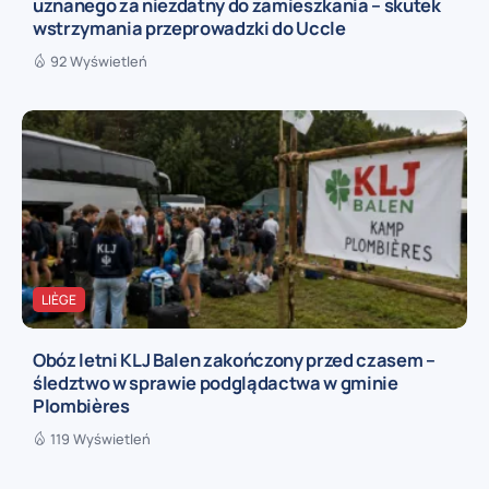
uznanego za niezdatny do zamieszkania – skutek
wstrzymania przeprowadzki do Uccle
92 Wyświetleń
LIÈGE
Obóz letni KLJ Balen zakończony przed czasem –
śledztwo w sprawie podglądactwa w gminie
Plombières
119 Wyświetleń