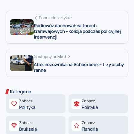
Poprzedni artykuł
Radiowóz dachował na torach
tramwajowych – kolizja podczas policyjnej
interwencji
Następny artykuł
Atak nożownika na Schaerbeek – trzy osoby
ranne
Kategorie
Zobacz
Zobacz
Polityka
Polityka
Zobacz
Zobacz
Bruksela
Flandria