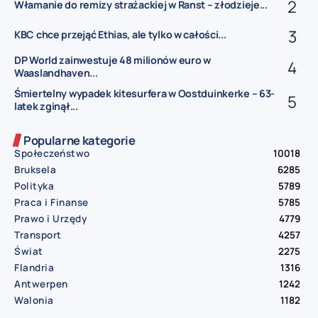
Włamanie do remizy strażackiej w Ranst – złodzieje...
KBC chce przejąć Ethias, ale tylko w całości...
DP World zainwestuje 48 milionów euro w
Waaslandhaven...
Śmiertelny wypadek kitesurfera w Oostduinkerke – 63-
latek zginął...
Popularne kategorie
Społeczeństwo
10018
Bruksela
6285
Polityka
5789
Praca i Finanse
5785
Prawo i Urzędy
4779
Transport
4257
Świat
2275
Flandria
1316
Antwerpen
1242
Walonia
1182