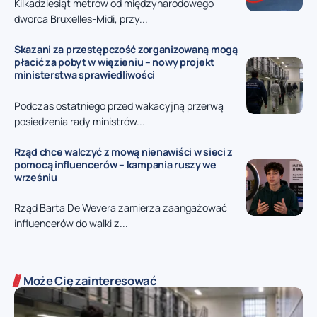
Kilkadziesiąt metrów od międzynarodowego
dworca Bruxelles-Midi, przy...
Skazani za przestępczość zorganizowaną mogą
płacić za pobyt w więzieniu – nowy projekt
ministerstwa sprawiedliwości
Podczas ostatniego przed wakacyjną przerwą
posiedzenia rady ministrów...
Rząd chce walczyć z mową nienawiści w sieci z
pomocą influencerów – kampania ruszy we
wrześniu
Rząd Barta De Wevera zamierza zaangażować
influencerów do walki z...
Może Cię zainteresować