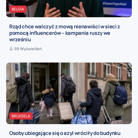
BELGIA
Rząd chce walczyć z mową nienawiści w sieci z
pomocą influencerów – kampania ruszy we
wrześniu
99 Wyświetleń
BRUKSELA
Osoby ubiegające się o azyl wróciły do budynku