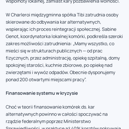
wspólnoty lokalnej, zamiast kary pozbawienia wolności.
W Charleroi międzygminna spółka Tibi zatrudnia osoby
skierowane do odbywania kar alternatywnych,
wspierając ich proces reintegracji społecznej. Sabine
Genot, koordynatorka lokalnej komórki, podkreśla szeroki
zakres możliwości zatrudnienia: „Mamy wszystko, co
mieści się w strukturach publicznych — od prac
fizycznych, przez administrację, opiekę szpitalną, domy
spokojnej starości, kuchnie zbiorowe, po opiekę nad
zwierzętami i wywóz odpadów. Obecnie dysponujemy
ponad 200 otwartymi miejscami pracy”.
Finansowanie systemu w kryzysie
Choć w teorii finansowanie komórek ds. kar
alternatywnych powinno w całości spoczywać na
rządzie federalnym poprzez Ministerstwo
Sprawiedliwości, w praktyce aż 40% kosztów pokrywają