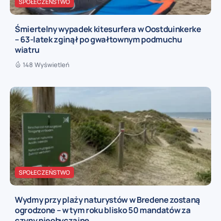
SPOŁECZEŃSTWO
Śmiertelny wypadek kitesurfera w Oostduinkerke
– 63-latek zginął po gwałtownym podmuchu
wiatru
148 Wyświetleń
SPOŁECZEŃSTWO
Wydmy przy plaży naturystów w Bredene zostaną
ogrodzone – w tym roku blisko 50 mandatów za
czyny nieobyczajne