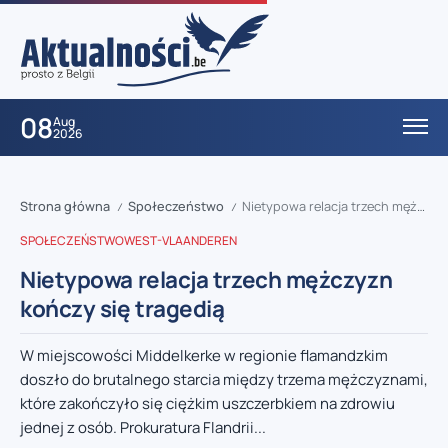
08
Aug
2026
Strona główna
Społeczeństwo
Nietypowa relacja trzech mężczyzn kończy się tragedią
/
/
SPOŁECZEŃSTWO
WEST-VLAANDEREN
Nietypowa relacja trzech mężczyzn
kończy się tragedią
W miejscowości Middelkerke w regionie flamandzkim
doszło do brutalnego starcia między trzema mężczyznami,
które zakończyło się ciężkim uszczerbkiem na zdrowiu
jednej z osób. Prokuratura Flandrii...