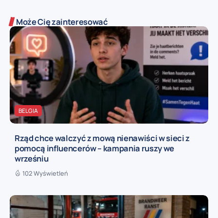
Może Cię zainteresować
BELGIA
Rząd chce walczyć z mową nienawiści w sieci z
pomocą influencerów – kampania ruszy we
wrześniu
102 Wyświetleń