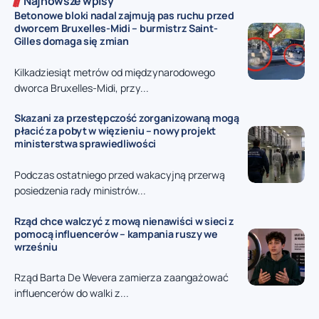
Najnowsze wpisy
Betonowe bloki nadal zajmują pas ruchu przed
dworcem Bruxelles-Midi – burmistrz Saint-
Gilles domaga się zmian
Kilkadziesiąt metrów od międzynarodowego
dworca Bruxelles-Midi, przy...
Skazani za przestępczość zorganizowaną mogą
płacić za pobyt w więzieniu – nowy projekt
ministerstwa sprawiedliwości
Podczas ostatniego przed wakacyjną przerwą
posiedzenia rady ministrów...
Rząd chce walczyć z mową nienawiści w sieci z
pomocą influencerów – kampania ruszy we
wrześniu
Rząd Barta De Wevera zamierza zaangażować
influencerów do walki z...