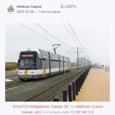
Mateusz Kapica
431
0
2025-07-26
1 min czytania
"
20140722 Middelkerke, Zeedijk (B)
" by
Wattman (trams,
treinen, etc)
is licensed under
CC BY-NC 2.0