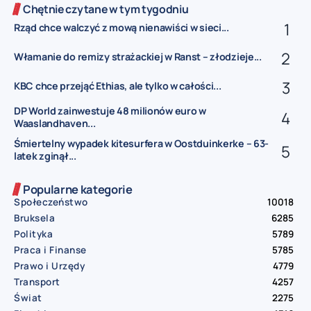
Chętnie czytane w tym tygodniu
Rząd chce walczyć z mową nienawiści w sieci...
Włamanie do remizy strażackiej w Ranst – złodzieje...
KBC chce przejąć Ethias, ale tylko w całości...
DP World zainwestuje 48 milionów euro w
Waaslandhaven...
Śmiertelny wypadek kitesurfera w Oostduinkerke – 63-
latek zginął...
Popularne kategorie
Społeczeństwo
10018
Bruksela
6285
Polityka
5789
Praca i Finanse
5785
Prawo i Urzędy
4779
Transport
4257
Świat
2275