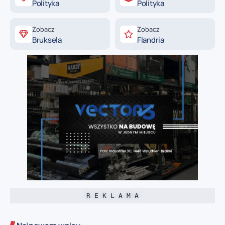
Polityka
Polityka
Zobacz
Zobacz
Bruksela
Flandria
R E K L A M A