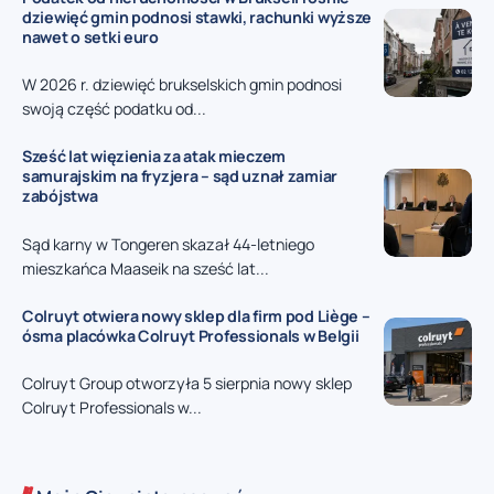
dziewięć gmin podnosi stawki, rachunki wyższe
nawet o setki euro
W 2026 r. dziewięć brukselskich gmin podnosi
swoją część podatku od...
Sześć lat więzienia za atak mieczem
samurajskim na fryzjera – sąd uznał zamiar
zabójstwa
Sąd karny w Tongeren skazał 44-letniego
mieszkańca Maaseik na sześć lat...
Colruyt otwiera nowy sklep dla firm pod Liège –
ósma placówka Colruyt Professionals w Belgii
Colruyt Group otworzyła 5 sierpnia nowy sklep
Colruyt Professionals w...