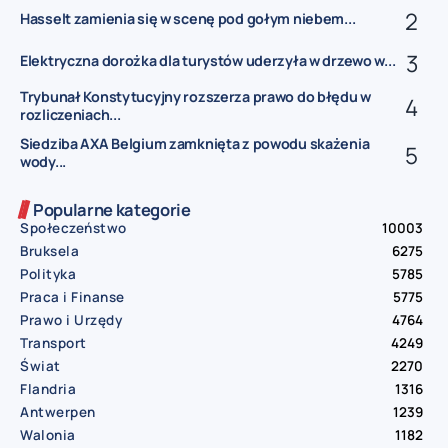
Hasselt zamienia się w scenę pod gołym niebem...
Elektryczna dorożka dla turystów uderzyła w drzewo w...
Trybunał Konstytucyjny rozszerza prawo do błędu w
rozliczeniach...
Siedziba AXA Belgium zamknięta z powodu skażenia
wody...
Popularne kategorie
Społeczeństwo
10003
Bruksela
6275
Polityka
5785
Praca i Finanse
5775
Prawo i Urzędy
4764
Transport
4249
Świat
2270
Flandria
1316
Antwerpen
1239
Walonia
1182