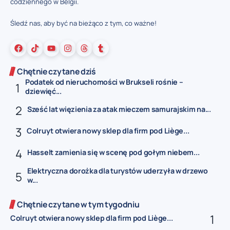
codziennego w Belgii.
Śledź nas, aby być na bieżąco z tym, co ważne!
Chętnie czytane dziś
Podatek od nieruchomości w Brukseli rośnie –
dziewięć...
Sześć lat więzienia za atak mieczem samurajskim na...
Colruyt otwiera nowy sklep dla firm pod Liège...
Hasselt zamienia się w scenę pod gołym niebem...
Elektryczna dorożka dla turystów uderzyła w drzewo
w...
Chętnie czytane w tym tygodniu
Colruyt otwiera nowy sklep dla firm pod Liège...