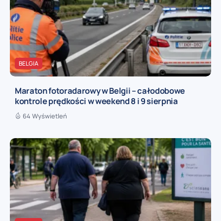
BELGIA
Maraton fotoradarowy w Belgii – całodobowe
kontrole prędkości w weekend 8 i 9 sierpnia
64 Wyświetleń