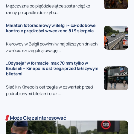
Mężczyzna po pięćdziesiątce został ciężko
ranny po upadku do szybu...
Maraton fotoradarowy w Belgii – całodobowe
kontrole prędkości w weekend 8 i 9 sierpnia
Kierowcy w Belgii powinni w najbliższych dniach
zwrócić szczególną uwagę...
„Odyseja” w formacie Imax 70 mm tylko w
Brukseli – Kinepolis ostrzega przed fałszywymi
biletami
Sieć kin Kinepolis ostrzegła w czwartek przed
podrobionymi biletami oraz...
Może Cię zainteresować