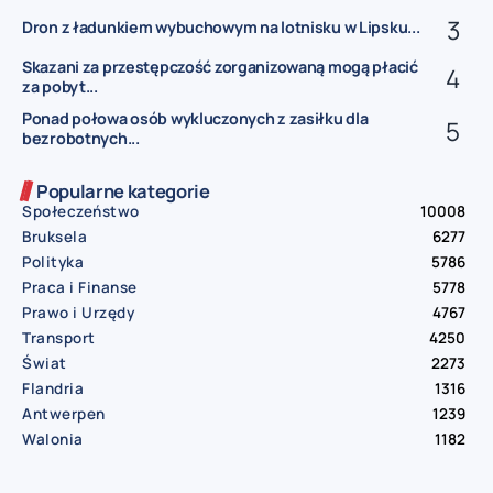
Dron z ładunkiem wybuchowym na lotnisku w Lipsku...
Skazani za przestępczość zorganizowaną mogą płacić
za pobyt...
Ponad połowa osób wykluczonych z zasiłku dla
bezrobotnych...
Popularne kategorie
Społeczeństwo
10008
Bruksela
6277
Polityka
5786
Praca i Finanse
5778
Prawo i Urzędy
4767
Transport
4250
Świat
2273
Flandria
1316
Antwerpen
1239
Walonia
1182