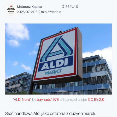
Mateusz Kapica
564
0
2025-07-21
2 min czytania
"
ALDI Nord
" by
baynado1978
is licensed under
CC BY 2.0
Sieć handlowa Aldi jako ostatnia z dużych marek