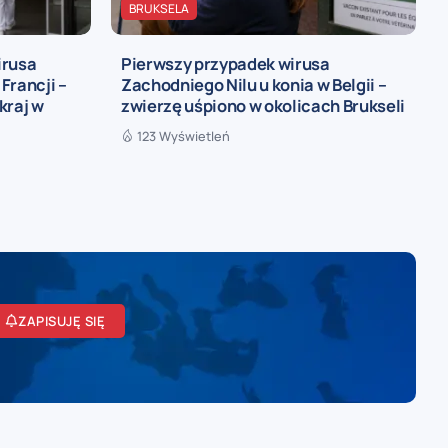
BRUKSELA
irusa
Pierwszy przypadek wirusa
Francji –
Zachodniego Nilu u konia w Belgii –
kraj w
zwierzę uśpiono w okolicach Brukseli
123 Wyświetleń
ZAPISUJĘ SIĘ