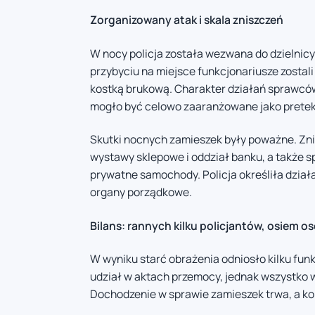
Zorganizowany atak i skala zniszczeń
W nocy policja została wezwana do dzielnic
przybyciu na miejsce funkcjonariusze zostal
kostką brukową. Charakter działań sprawcó
mogło być celowo zaaranżowane jako pretek
Skutki nocnych zamieszek były poważne. Zni
wystawy sklepowe i oddział banku, a także s
prywatne samochody. Policja określiła dzia
organy porządkowe.
Bilans: rannych kilku policjantów, osiem 
W wyniku starć obrażenia odniosło kilku fu
udział w aktach przemocy, jednak wszystko w
Dochodzenie w sprawie zamieszek trwa, a ko