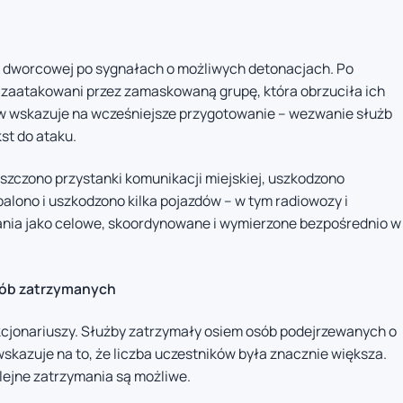
y dworcowej po sygnałach o możliwych detonacjach. Po
i zaatakowani przez zamaskowaną grupę, która obrzuciła ich
w wskazuje na wcześniejsze przygotowanie – wezwanie służb
st do ataku.
szczono przystanki komunikacji miejskiej, uszkodzono
palono i uszkodzono kilka pojazdów – w tym radiowozy i
łania jako celowe, skoordynowane i wymierzone bezpośrednio w
osób zatrzymanych
nkcjonariuszy. Służby zatrzymały osiem osób podejrzewanych o
skazuje na to, że liczba uczestników była znacznie większa.
lejne zatrzymania są możliwe.