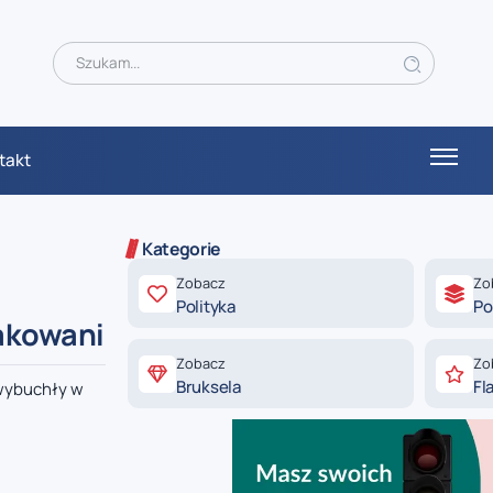
takt
Kategorie
Zobacz
Zo
Polityka
Po
takowani
Zobacz
Zo
Bruksela
Fl
 wybuchły w