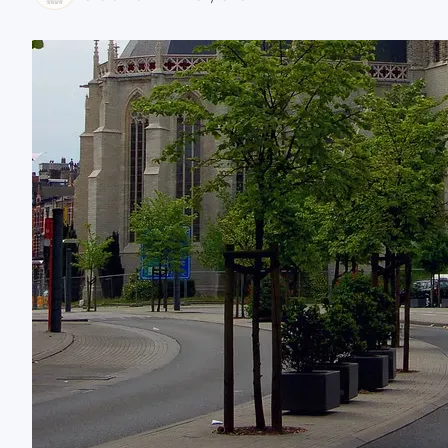
zaobserwuj nas
zaobserwuj nas
zaobserwuj nas
zaobserwuj nas