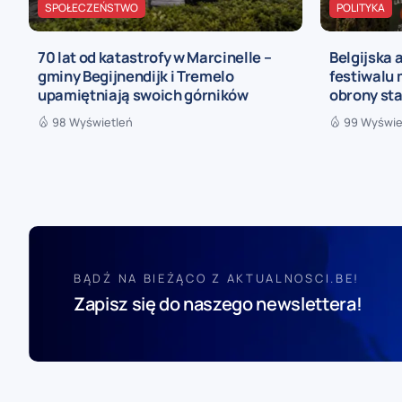
SPOŁECZEŃSTWO
POLITYKA
70 lat od katastrofy w Marcinelle –
Belgijska 
gminy Begijnendijk i Tremelo
festiwalu
upamiętniają swoich górników
obrony sta
98 Wyświetleń
99 Wyświe
BĄDŹ NA BIEŻĄCO Z AKTUALNOSCI.BE!
Zapisz się do naszego newslettera!