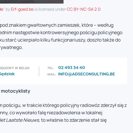
de
" by
Erf-goed.be
is licensed under
CC BY-NC-SA 2.0
a pod znakiem gwałtownych zamieszek, które – według
ednim następstwie kontrowersyjnego pościgu policyjnego
u starć ucierpiało kilku funkcjonariuszy, doszło także do
prywatnego.
a motocyklisty
pościgu, w trakcie którego policyjny radiowóz zderzył się z
nny, co wywołało falę niezadowolenia w lokalnej
et Laatste Nieuws
, to właśnie to zdarzenie stał się