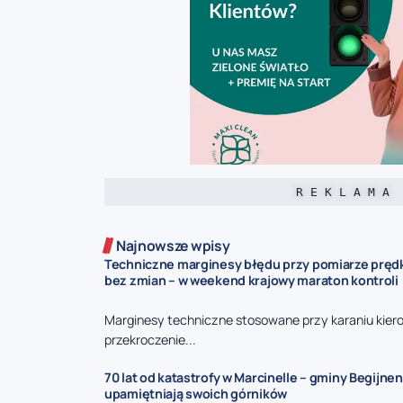
R E K L A M A
Najnowsze wpisy
Techniczne marginesy błędu przy pomiarze prędk
bez zmian – w weekend krajowy maraton kontroli
Marginesy techniczne stosowane przy karaniu kie
przekroczenie...
70 lat od katastrofy w Marcinelle – gminy Begijnen
upamiętniają swoich górników