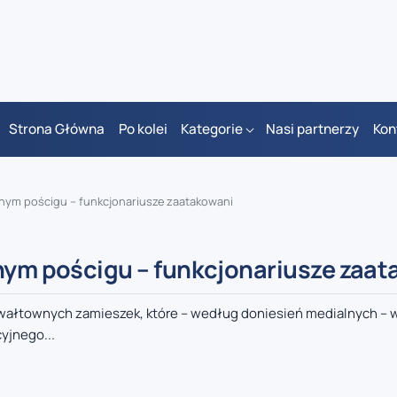
Strona Główna
Po kolei
Kategorie
Nasi partnerzy
Kon
yjnym pościgu – funkcjonariusze zaatakowani
jnym pościgu – funkcjonariusze zaa
gwałtownych zamieszek, które – według doniesień medialnych –
yjnego...