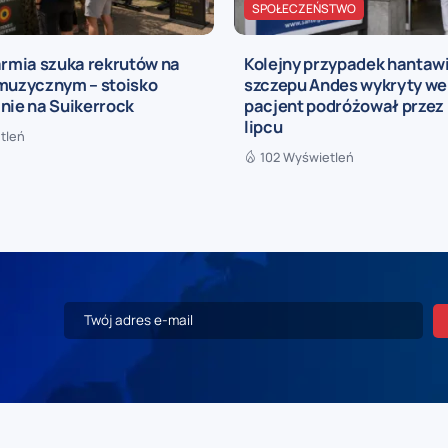
SPOŁECZEŃSTWO
armia szuka rekrutów na
Kolejny przypadek hantaw
 muzycznym – stoisko
szczepu Andes wykryty we 
nie na Suikerrock
pacjent podróżował przez 
lipcu
tleń
102 Wyświetleń