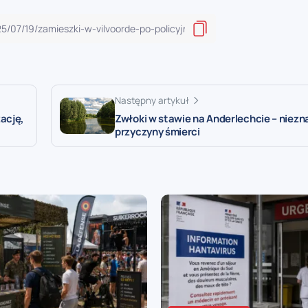
Następny artykuł
ację,
Zwłoki w stawie na Anderlechcie – niezn
przyczyny śmierci