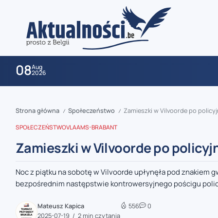
08
Aug
2026
Strona główna
Społeczeństwo
Zamieszki w Vilvoorde po polic
/
/
SPOŁECZEŃSTWO
VLAAMS-BRABANT
Zamieszki w Vilvoorde po policy
Noc z piątku na sobotę w Vilvoorde upłynęła pod znakiem 
zaobserwuj nas
bezpośrednim następstwie kontrowersyjnego pościgu polic
zaobserwuj nas
Mateusz Kapica
556
0
2025-07-19
2 min czytania