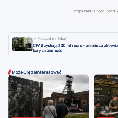
Poprzedni artykuł
CPAS zyskają 300 mln euro – premie za aktywiz
kary za bierność
Może Cię zainteresować