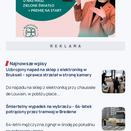
R E K L A M A
Najnowsze wpisy
Uzbrojony napad na sklep z elektroniką w
Brukseli – sprawca strzelał w stronę kamery
Do napadu na sklep z elektroniką przy chaussée
de Louvain, w pobliżu place...
Śmiertelny wypadek na wybrzeżu – 64-latek
potrącony przez tramwaj w Bredene
64-letni mężczyzna zginął w środę po południu
po potrąceniu przez...