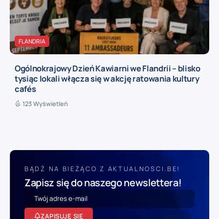
FLANDRIA
Ogólnokrajowy Dzień Kawiarni we Flandrii – blisko
tysiąc lokali włącza się w akcję ratowania kultury
cafés
123 Wyświetleń
BĄDŹ NA BIEŻĄCO Z AKTUALNOSCI.BE!
Zapisz się do naszego newslettera!
ZAPISUJĘ SIĘ