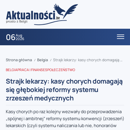
06
Aug
2026
Strona główna
Belgia
Strajk lekarzy: kasy chorych domagają się głębokiej reformy systemu zrzeszeń medycznych
/
/
BELGIA
PRACA I FINANSE
SPOŁECZEŃSTWO
Strajk lekarzy: kasy chorych domagają
się głębokiej reformy systemu
zrzeszeń medycznych
Kasy chorych po raz kolejny wezwały do przeprowadzenia
„spójnej i ambitnej” reformy systemu konwencji (zrzeszeń)
lekarskich (czyli systemu naliczania lub nie, honorariów