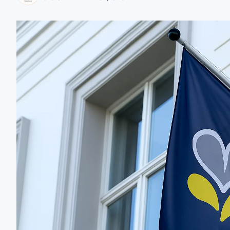
zaobserwuj nas
zaobserwuj nas
zaobserwuj nas
zaobserwuj nas