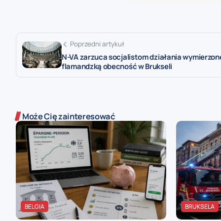
Poprzedni artykuł
N-VA zarzuca socjalistom działania wymierzon
flamandzką obecność w Brukseli
Może Cię zainteresować
BELGIA
BRUKSELA