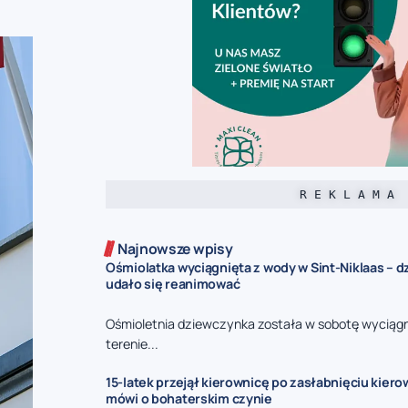
R E K L A M A
Najnowsze wpisy
Ośmiolatka wyciągnięta z wody w Sint-Niklaas – 
udało się reanimować
Ośmioletnia dziewczynka została w sobotę wyciągn
terenie...
15-latek przejął kierownicę po zasłabnięciu kierow
mówi o bohaterskim czynie