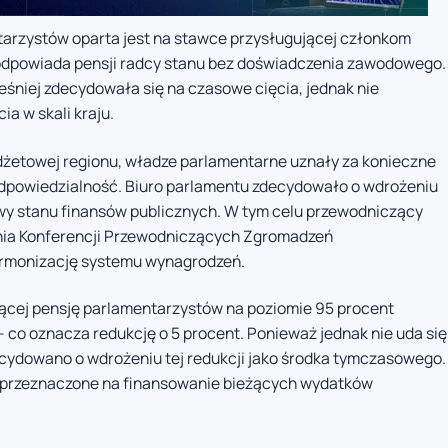
rzystów oparta jest na stawce przysługującej członkom
i odpowiada pensji radcy stanu bez doświadczenia zawodowego.
niej zdecydowała się na czasowe cięcia, jednak nie
ia w skali kraju.
udżetowej regionu, władze parlamentarne uznały za konieczne
odpowiedzialność. Biuro parlamentu zdecydowało o wdrożeniu
awy stanu finansów publicznych. W tym celu przewodniczący
nia Konferencji Przewodniczących Zgromadzeń
armonizację systemu wynagrodzeń.
jącej pensję parlamentarzystów na poziomie 95 procent
 co oznacza redukcję o 5 procent. Ponieważ jednak nie uda się
ecydowano o wdrożeniu tej redukcji jako środka tymczasowego.
 przeznaczone na finansowanie bieżących wydatków