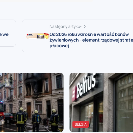
Następny artykuł
e we
Od 2026 roku wzrośnie wartość bonów
żywieniowych – element rządowej strate
płacowej
BELGIA