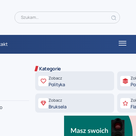
takt
Kategorie
Zobacz
Zo
Polityka
Po
Zobacz
Zo
Bruksela
Fl
 o