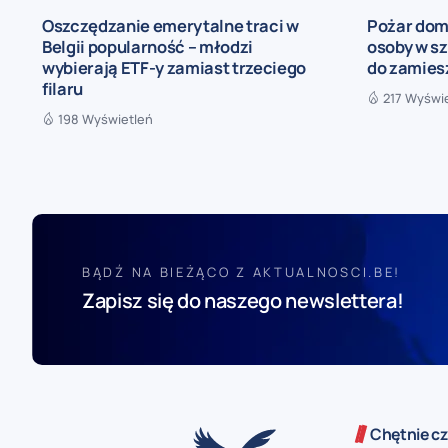
Oszczędzanie emerytalne traci w
Pożar dom
Belgii popularność – młodzi
osoby w sz
wybierają ETF-y zamiast trzeciego
do zamies
filaru
217 Wyświ
198 Wyświetleń
BĄDŹ NA BIEŻĄCO Z AKTUALNOSCI.BE!
Zapisz się do naszego newslettera!
Chętnie cz