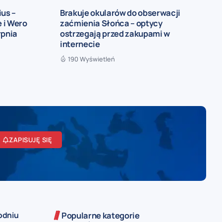
ius –
Brakuje okularów do obserwacji
 i Wero
zaćmienia Słońca – optycy
rpnia
ostrzegają przed zakupami w
internecie
190 Wyświetleń
ZAPISUJĘ SIĘ
odniu
Popularne kategorie