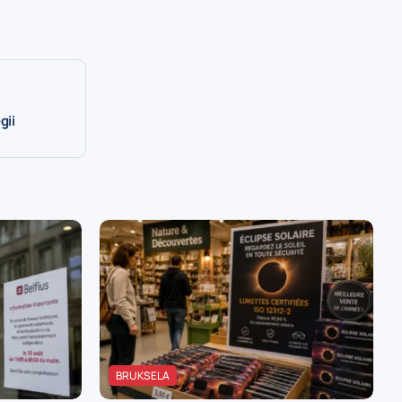
gii
BRUKSELA