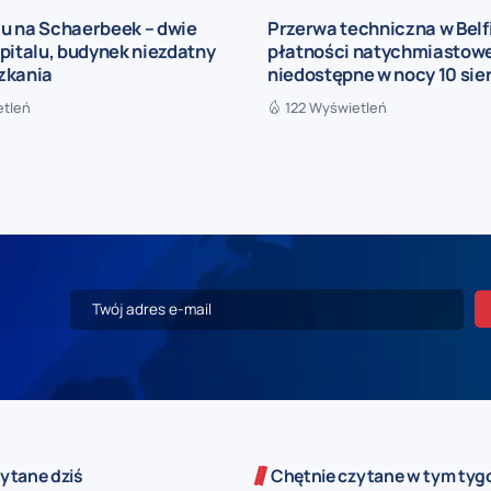
u na Schaerbeek – dwie
Przerwa techniczna w Belf
pitalu, budynek niezdatny
płatności natychmiastowe
zkania
niedostępne w nocy 10 sie
etleń
122 Wyświetleń
ytane dziś
Chętnie czytane w tym tyg