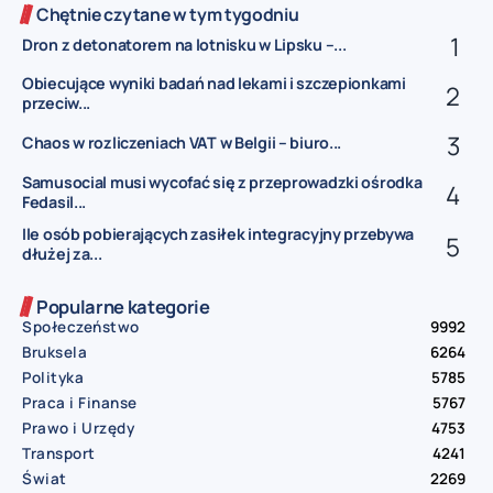
Chętnie czytane w tym tygodniu
Dron z detonatorem na lotnisku w Lipsku –...
Obiecujące wyniki badań nad lekami i szczepionkami
przeciw...
Chaos w rozliczeniach VAT w Belgii – biuro...
Samusocial musi wycofać się z przeprowadzki ośrodka
Fedasil...
Ile osób pobierających zasiłek integracyjny przebywa
dłużej za...
Popularne kategorie
Społeczeństwo
9992
Bruksela
6264
Polityka
5785
Praca i Finanse
5767
Prawo i Urzędy
4753
Transport
4241
Świat
2269