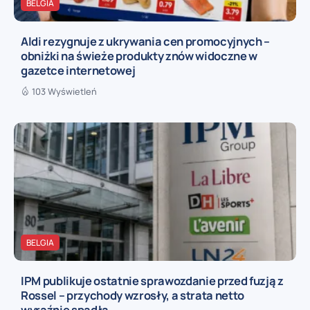
BELGIA
Aldi rezygnuje z ukrywania cen promocyjnych –
obniżki na świeże produkty znów widoczne w
gazetce internetowej
103 Wyświetleń
BELGIA
IPM publikuje ostatnie sprawozdanie przed fuzją z
Rossel – przychody wzrosły, a strata netto
wyraźnie spadła