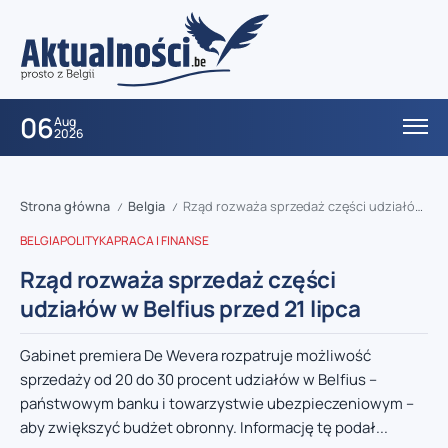
06
Aug
2026
Strona główna
Belgia
Rząd rozważa sprzedaż części udziałów w Belfius przed 21 lipca
/
/
BELGIA
POLITYKA
PRACA I FINANSE
Rząd rozważa sprzedaż części
udziałów w Belfius przed 21 lipca
Gabinet premiera De Wevera rozpatruje możliwość
sprzedaży od 20 do 30 procent udziałów w Belfius –
państwowym banku i towarzystwie ubezpieczeniowym –
aby zwiększyć budżet obronny. Informację tę podał...