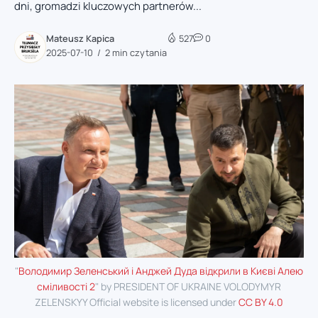
dni, gromadzi kluczowych partnerów...
Mateusz Kapica
527
0
2025-07-10
2 min czytania
"
Володимир Зеленський і Анджей Дуда відкрили в Києві Алею
сміливості 2
" by PRESIDENT OF UKRAINE VOLODYMYR
ZELENSKYY Official website is licensed under
CC BY 4.0