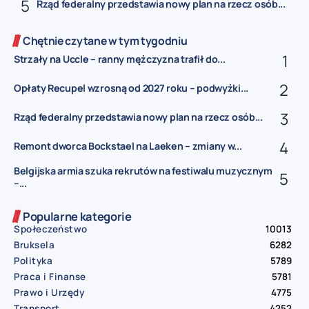
Rząd federalny przedstawia nowy plan na rzecz osób...
Chętnie czytane w tym tygodniu
Strzały na Uccle – ranny mężczyzna trafił do...
Opłaty Recupel wzrosną od 2027 roku – podwyżki...
Rząd federalny przedstawia nowy plan na rzecz osób...
Remont dworca Bockstael na Laeken – zmiany w...
Belgijska armia szuka rekrutów na festiwalu muzycznym
–...
Popularne kategorie
Społeczeństwo
10013
Bruksela
6282
Polityka
5789
Praca i Finanse
5781
Prawo i Urzędy
4775
Transport
4252