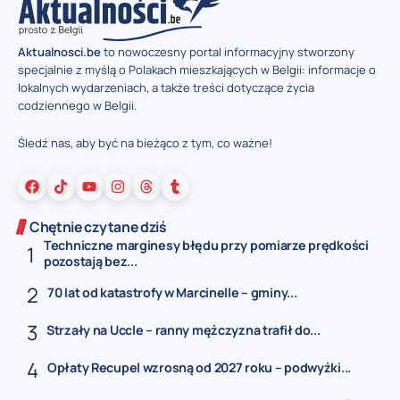
Aktualnosci.be
to nowoczesny portal informacyjny stworzony
specjalnie z myślą o Polakach mieszkających w Belgii: informacje o
lokalnych wydarzeniach, a także treści dotyczące życia
codziennego w Belgii.
Śledź nas, aby być na bieżąco z tym, co ważne!
Chętnie czytane dziś
Techniczne marginesy błędu przy pomiarze prędkości
pozostają bez...
70 lat od katastrofy w Marcinelle – gminy...
Strzały na Uccle – ranny mężczyzna trafił do...
Opłaty Recupel wzrosną od 2027 roku – podwyżki...