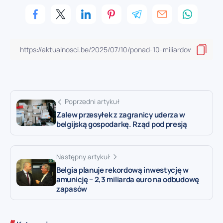
Poprzedni artykuł
Zalew przesyłek z zagranicy uderza w
belgijską gospodarkę. Rząd pod presją
Następny artykuł
Belgia planuje rekordową inwestycję w
amunicję – 2,3 miliarda euro na odbudowę
zapasów