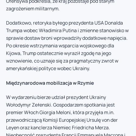
Ofensywa podkreśla, że kraj pozostaje pod stałym
zagrożeniem militarnym.
Dodatkowo, retoryka byłego prezydenta USA Donalda
Trumpa wobec Władimira Putina i zmienne stanowisko w
sprawie dostaw broni wprowadziły dodatkowe napięcia.
Po okresie wstrzymania wsparcia wojskowego dla
Kijowa, Trump ostatecznie wyraził zgodę na jego
wznowienie, co uznaje się za pragmatyczny zwrot w
amerykańskiej polityce wobec Ukrainy.
Międzynarodowa mobilizacja w Rzymie
W wydarzeniu bierze udział prezydent Ukrainy
Wołodymyr Zełenski. Gospodarzem spotkania jest
premier Włoch Giorgia Meloni, która przyjęła m.in.
przewodniczącą Komisji Europejskiej Ursulę von der
Leyen oraz kanclerza Niemiec Friedricha Merza.
Nieobecność prezydenta Francji Emmanuela Macrona i