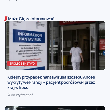
Może Cię zainteresować
SPOŁECZEŃSTWO
Kolejny przypadek hantawirusa szczepu Andes
wykryty we Francji – pacjent podróżował przez
kraj w lipcu
88 Wyświetleń