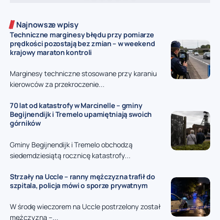
Najnowsze wpisy
Techniczne marginesy błędu przy pomiarze
prędkości pozostają bez zmian – w weekend
krajowy maraton kontroli
Marginesy techniczne stosowane przy karaniu
kierowców za przekroczenie...
70 lat od katastrofy w Marcinelle – gminy
Begijnendijk i Tremelo upamiętniają swoich
górników
Gminy Begijnendijk i Tremelo obchodzą
siedemdziesiątą rocznicę katastrofy...
Strzały na Uccle – ranny mężczyzna trafił do
szpitala, policja mówi o sporze prywatnym
W środę wieczorem na Uccle postrzelony został
mężczyzna –...