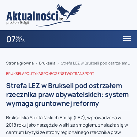
07
Aug
2026
Strona główna
Bruksela
Strefa LEZ w Brukseli pod ostrzałem rzecznika praw obywatelskich: system wymaga gruntownej reformy
/
/
BRUKSELA
POLITYKA
SPOŁECZEŃSTWO
TRANSPORT
Strefa LEZ w Brukseli pod ostrzałem
rzecznika praw obywatelskich: system
wymaga gruntownej reformy
Brukselska Strefa Niskich Emisji (LEZ), wprowadzona w
2018 roku jako narzędzie walki ze smogiem, znalazła się w
centrum krytyki ze strony regionalnego rzecznika praw