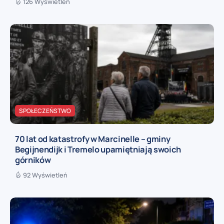
126 Wyświetleń
SPOŁECZEŃSTWO
70 lat od katastrofy w Marcinelle – gminy
Begijnendijk i Tremelo upamiętniają swoich
górników
92 Wyświetleń