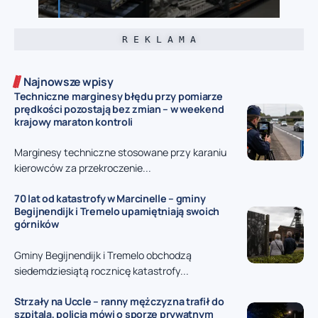
R E K L A M A
Najnowsze wpisy
Techniczne marginesy błędu przy pomiarze
prędkości pozostają bez zmian – w weekend
krajowy maraton kontroli
Marginesy techniczne stosowane przy karaniu
kierowców za przekroczenie...
70 lat od katastrofy w Marcinelle – gminy
Begijnendijk i Tremelo upamiętniają swoich
górników
Gminy Begijnendijk i Tremelo obchodzą
siedemdziesiątą rocznicę katastrofy...
Strzały na Uccle – ranny mężczyzna trafił do
szpitala, policja mówi o sporze prywatnym