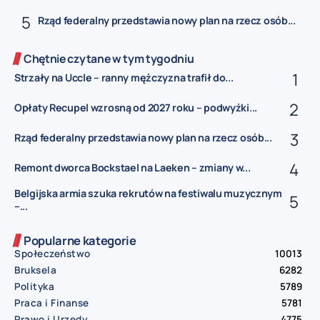
Rząd federalny przedstawia nowy plan na rzecz osób...
Chętnie czytane w tym tygodniu
Strzały na Uccle – ranny mężczyzna trafił do...
Opłaty Recupel wzrosną od 2027 roku – podwyżki...
Rząd federalny przedstawia nowy plan na rzecz osób...
Remont dworca Bockstael na Laeken – zmiany w...
Belgijska armia szuka rekrutów na festiwalu muzycznym
–...
Popularne kategorie
Społeczeństwo
10013
Bruksela
6282
Polityka
5789
Praca i Finanse
5781
Prawo i Urzędy
4775