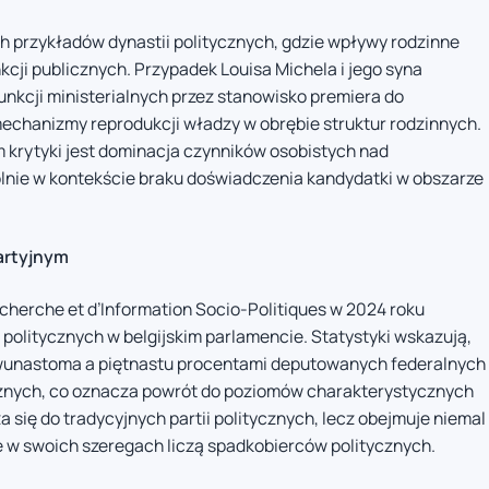
ch przykładów dynastii politycznych, gdzie wpływy rodzinne
kcji publicznych. Przypadek Louisa Michela i jego syna
unkcji ministerialnych przez stanowisko premiera do
mechanizmy reprodukcji władzy w obrębie struktur rodzinnych.
rytyki jest dominacja czynników osobistych nad
ólnie w kontekście braku doświadczenia kandydatki w obszarze
partyjnym
herche et d’Information Socio-Politiques w 2024 roku
politycznych w belgijskim parlamencie. Statystyki wskazują,
dwunastoma a piętnastu procentami deputowanych federalnych
cznych, co oznacza powrót do poziomów charakterystycznych
a się do tradycyjnych partii politycznych, lecz obejmuje niemal
 w swoich szeregach liczą spadkobierców politycznych.