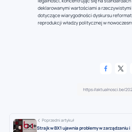
legalności, koncentrując się na standardac
deklarowanymi wartościami a rzeczywistymi 
dotyczące wiarygodności dyskursu reforma
reprodukcji władzy politycznej w nowoczes
Poprzedni artykuł
Strajk w BX1 ujawnia problemy w zarządzaniu i