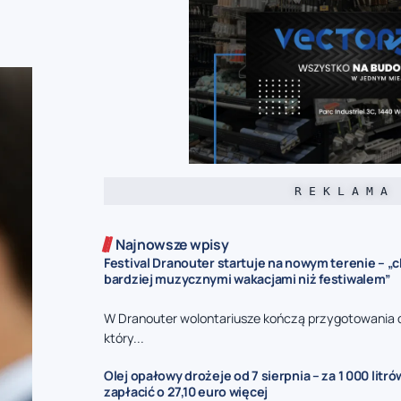
R E K L A M A
Najnowsze wpisy
Festival Dranouter startuje na nowym terenie – 
bardziej muzycznymi wakacjami niż festiwalem”
W Dranouter wolontariusze kończą przygotowania d
który...
Olej opałowy drożeje od 7 sierpnia – za 1 000 litr
zapłacić o 27,10 euro więcej