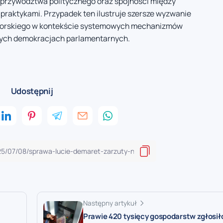
h przywództwa politycznego oraz spójności między
praktykami. Przypadek ten ilustruje szersze wyzwanie
torskiego w kontekście systemowych mechanizmów
nych demokracjach parlamentarnych.
Udostępnij
Następny artykuł
Prawie 420 tysięcy gospodarstw zgłosił