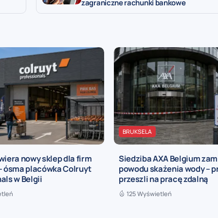
zagraniczne rachunki bankowe
BRUKSELA
wiera nowy sklep dla firm
Siedziba AXA Belgium zam
 – ósma placówka Colruyt
powodu skażenia wody – 
als w Belgii
przeszli na pracę zdalną
etleń
125 Wyświetleń