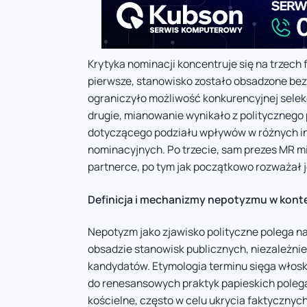
Krytyka nominacji koncentruje się na trzec
pierwsze, stanowisko zostało obsadzone be
ograniczyło możliwość konkurencyjnej selek
drugie, mianowanie wynikało z polityczneg
dotyczącego podziału wpływów w różnych in
nominacyjnych. Po trzecie, sam prezes MR m
partnerce, po tym jak początkowo rozważał j
Definicja i mechanizmy nepotyzmu w konte
Nepotyzm jako zjawisko polityczne polega na
obsadzie stanowisk publicznych, niezależnie 
kandydatów. Etymologia terminu sięga włosk
do renesansowych praktyk papieskich poleg
kościelne, często w celu ukrycia faktycznych