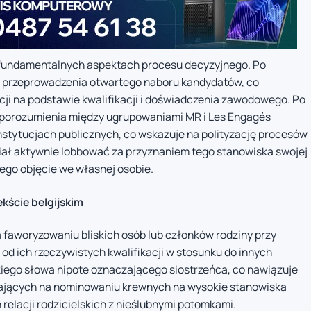
h fundamentalnych aspektach procesu decyzyjnego. Po
z przeprowadzenia otwartego naboru kandydatów, co
cji na podstawie kwalifikacji i doświadczenia zawodowego. Po
o porozumienia między ugrupowaniami MR i Les Engagés
stytucjach publicznych, co wskazuje na polityzację procesów
iał aktywnie lobbować za przyznaniem tego stanowiska swojej
ego objęcie we własnej osobie.
kście belgijskim
 faworyzowaniu bliskich osób lub członków rodziny przy
od ich rzeczywistych kwalifikacji w stosunku do innych
iego słowa nipote oznaczającego siostrzeńca, co nawiązuje
ających na nominowaniu krewnych na wysokie stanowiska
 relacji rodzicielskich z nieślubnymi potomkami.