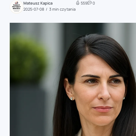
Mateusz Kapica
559
0
zaobserwuj nas
2025-07-08
3 min czytania
zaobserwuj nas
zaobserwuj nas
zaobserwuj nas