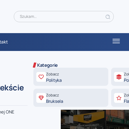
takt
Kategorie
Zobacz
Zo
Polityka
Po
tekście
Zobacz
Zo
Bruksela
Fl
nej ONE