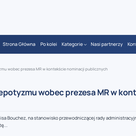
Strona Główna
Po kolei
Kategorie
Nasi partnerzy
Kon
zmu wobec prezesa MR w kontekście nominacji publicznych
nepotyzmu wobec prezesa MR w kon
uisa Bouchez, na stanowisko przewodniczącej rady administracyj
ę...