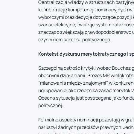
Centralizacja władzy w strukturach partyj
koncentrację kompetencji nominacyjnych w 
wyborczymi oraz decyzje dotyczące pozycji 
szanse elekcyjne, tworząc system zależnośc
znacząco zwiększają prawdopodobieństwo u
czynnikiem sukcesu politycznego.
Kontekst dyskursu merytokratycznego i sp
Szczególną ostrość krytyki wobec Bouchez g
obecnymi działaniami. Prezes MR wielokrotni
“mianowania między znajomymi” w konkurenc
ugrupowanie jako rzecznika zasad merytokra
Obecna sytuacja jest postrzegana jako funda
politycznej.
Formalne aspekty nominacji pozostają w gra
naruszył żadnych przepisów prawnych. Jedna