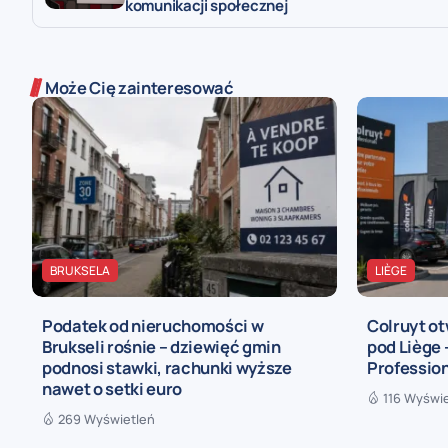
komunikacji społecznej
Może Cię zainteresować
BRUKSELA
LIÈGE
Podatek od nieruchomości w
Colruyt ot
Brukseli rośnie – dziewięć gmin
pod Liège
podnosi stawki, rachunki wyższe
Profession
nawet o setki euro
116 Wyświ
269 Wyświetleń