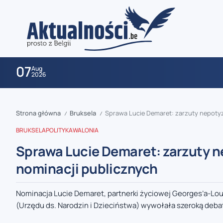
07
Aug
2026
Strona główna
Bruksela
Sprawa Lucie Demaret: zarzuty nepoty
/
/
BRUKSELA
POLITYKA
WALONIA
Sprawa Lucie Demaret: zarzuty 
nominacji publicznych
zaobserwuj nas
Nominacja Lucie Demaret, partnerki życiowej Georges’a-Lo
(Urzędu ds. Narodzin i Dzieciństwa) wywołała szeroką debat
zaobserwuj nas