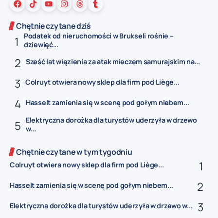
Chętnie czytane dziś
Podatek od nieruchomości w Brukseli rośnie –
dziewięć...
Sześć lat więzienia za atak mieczem samurajskim na...
Colruyt otwiera nowy sklep dla firm pod Liège...
Hasselt zamienia się w scenę pod gołym niebem...
Elektryczna dorożka dla turystów uderzyła w drzewo
w...
Chętnie czytane w tym tygodniu
Colruyt otwiera nowy sklep dla firm pod Liège...
Hasselt zamienia się w scenę pod gołym niebem...
Elektryczna dorożka dla turystów uderzyła w drzewo w...