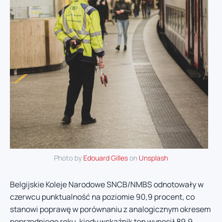
Photo by
Edouard Gilles
on
Unsplash
Belgijskie Koleje Narodowe SNCB/NMBS odnotowały w
czerwcu punktualność na poziomie 90,9 procent, co
stanowi poprawę w porównaniu z analogicznym okresem
poprzedniego roku, kiedy wskaźnik ten wynosił 89,9