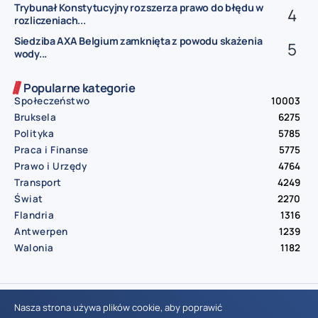
Trybunał Konstytucyjny rozszerza prawo do błędu w
rozliczeniach...
Siedziba AXA Belgium zamknięta z powodu skażenia
wody...
Popularne kategorie
Społeczeństwo
10003
Bruksela
6275
Polityka
5785
Praca i Finanse
5775
Prawo i Urzędy
4764
Transport
4249
Świat
2270
Flandria
1316
Antwerpen
1239
Walonia
1182
© Aktualnosci.be – All Right Reserved 2016-2026
Nasza strona używa plików cookie, aby poprawić