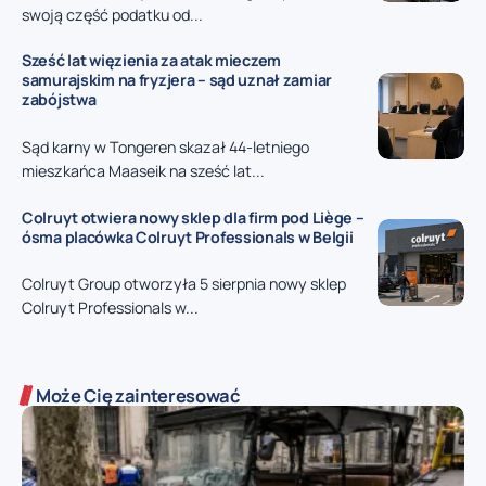
swoją część podatku od...
Sześć lat więzienia za atak mieczem
samurajskim na fryzjera – sąd uznał zamiar
zabójstwa
Sąd karny w Tongeren skazał 44-letniego
mieszkańca Maaseik na sześć lat...
Colruyt otwiera nowy sklep dla firm pod Liège –
ósma placówka Colruyt Professionals w Belgii
Colruyt Group otworzyła 5 sierpnia nowy sklep
Colruyt Professionals w...
Może Cię zainteresować