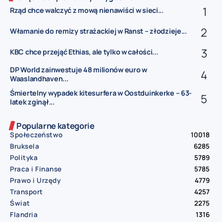
Rząd chce walczyć z mową nienawiści w sieci...
Włamanie do remizy strażackiej w Ranst – złodzieje...
KBC chce przejąć Ethias, ale tylko w całości...
DP World zainwestuje 48 milionów euro w
Waaslandhaven...
Śmiertelny wypadek kitesurfera w Oostduinkerke – 63-
latek zginął...
Popularne kategorie
Społeczeństwo
10018
Bruksela
6285
Polityka
5789
Praca i Finanse
5785
Prawo i Urzędy
4779
Transport
4257
Świat
2275
Flandria
1316