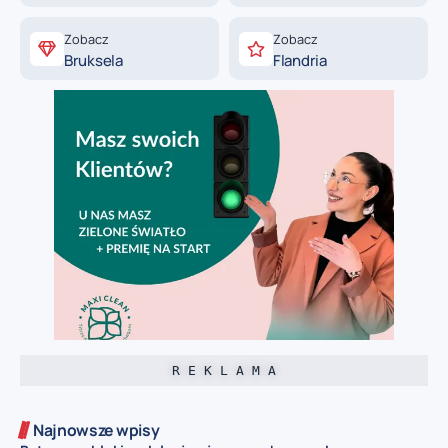
Zobacz
Zobacz
Bruksela
Flandria
R E K L A M A
Najnowsze wpisy