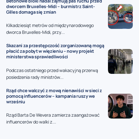
Betonowe bloki nadal zajmują pas ruchu przed
dworcem Bruxelles-Midi – burmistrz Saint-
Gilles domaga się zmian
Kilkadziesiąt metrów od międzynarodowego
dworca Bruxelles-Midi, przy...
Skazani za przestępczość zorganizowaną mogą
płacić za pobyt w więzieniu – nowy projekt
ministerstwa sprawiedliwości
Podczas ostatniego przed wakacyjną przerwą
posiedzenia rady ministrów...
Rząd chce walczyć z mową nienawiści w sieci z
pomocą influencerów – kampania ruszy we
wrześniu
Rząd Barta De Wevera zamierza zaangażować
influencerów do walki z...