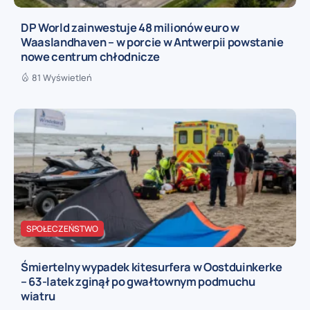
DP World zainwestuje 48 milionów euro w
Waaslandhaven – w porcie w Antwerpii powstanie
nowe centrum chłodnicze
81 Wyświetleń
SPOŁECZEŃSTWO
Śmiertelny wypadek kitesurfera w Oostduinkerke
– 63-latek zginął po gwałtownym podmuchu
wiatru