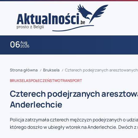
06
Aug
2026
Strona główna
Bruksela
Czterech podejrzanych aresztowanych p
/
/
BRUKSELA
SPOŁECZEŃSTWO
TRANSPORT
Czterech podejrzanych aresztowa
Anderlechcie
zaobserwuj nas
Policja zatrzymała czterech mężczyzn podejrzanych o udzia
którego doszło w ubiegły wtorek na Anderlechcie. Dwóch z n
zaobserwuj nas