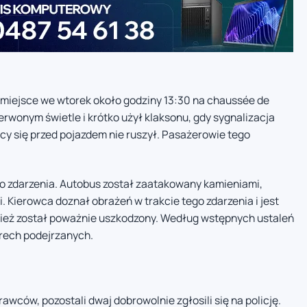
 miejsce we wtorek około godziny 13:30 na chaussée de
zerwonym świetle i krótko użył klaksonu, gdy sygnalizacja
ący się przed pojazdem nie ruszył. Pasażerowie tego
go zdarzenia. Autobus został zaatakowany kamieniami,
Kierowca doznał obrażeń w trakcie tego zdarzenia i jest
nież został poważnie uszkodzony. Według wstępnych ustaleń
rech podejrzanych.
wców, pozostali dwaj dobrowolnie zgłosili się na policję.