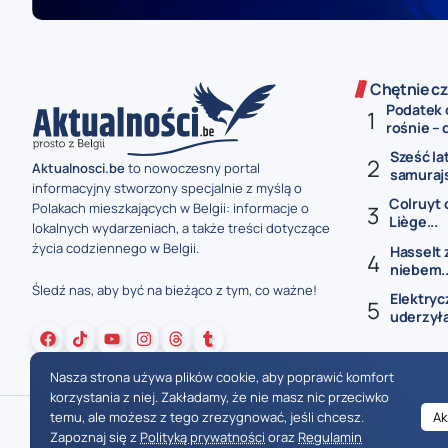
Chętnie cz
Podatek 
rośnie – 
Sześć la
Aktualnosci.be
to nowoczesny portal
samurajs
informacyjny stworzony specjalnie z myślą o
Colruyt 
Polakach mieszkających w Belgii: informacje o
Liège...
lokalnych wydarzeniach, a także treści dotyczące
życia codziennego w Belgii.
Hasselt 
niebem..
Śledź nas, aby być na bieżąco z tym, co ważne!
Elektryc
uderzyła
Nasza strona używa plików cookie, aby poprawić komfort
korzystania z niej. Zakładamy, że nie masz nic przeciwko
temu, ale możesz z tego zrezygnować, jeśli chcesz.
Ak
Zapoznaj się z
Polityką prywatności
oraz
Regulamin