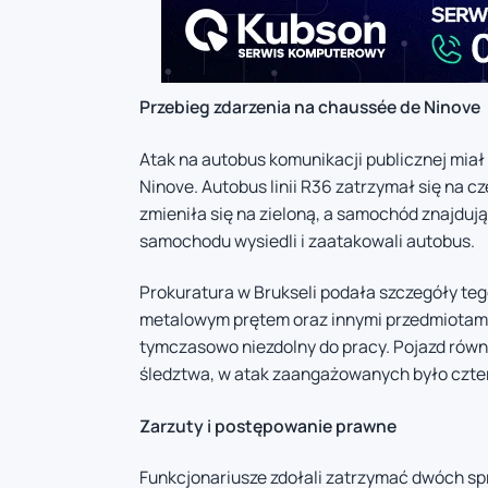
Przebieg zdarzenia na chaussée de Ninove
Atak na autobus komunikacji publicznej miał
Ninove. Autobus linii R36 zatrzymał się na c
zmieniła się na zieloną, a samochód znajduj
samochodu wysiedli i zaatakowali autobus.
Prokuratura w Brukseli podała szczegóły te
metalowym prętem oraz innymi przedmiotami. 
tymczasowo niezdolny do pracy. Pojazd rów
śledztwa, w atak zaangażowanych było czte
Zarzuty i postępowanie prawne
Funkcjonariusze zdołali zatrzymać dwóch spra