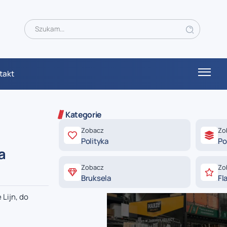
takt
Kategorie
Zobacz
Zo
Polityka
Po
a
Zobacz
Zo
Bruksela
Fl
Lijn, do