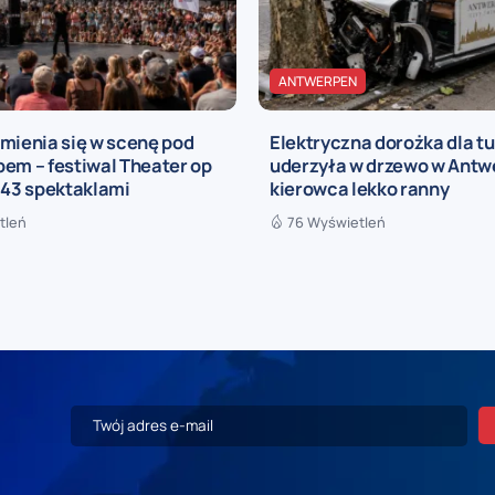
ANTWERPEN
mienia się w scenę pod
Elektryczna dorożka dla t
em – festiwal Theater op
uderzyła w drzewo w Antwe
 43 spektaklami
kierowca lekko ranny
tleń
76 Wyświetleń