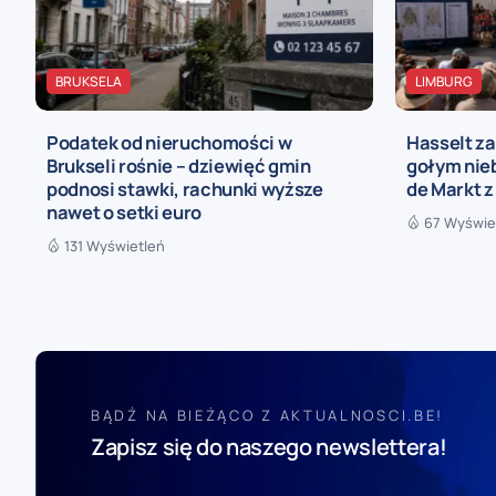
BRUKSELA
LIMBURG
Podatek od nieruchomości w
Hasselt za
Brukseli rośnie – dziewięć gmin
gołym nieb
podnosi stawki, rachunki wyższe
de Markt z
nawet o setki euro
67 Wyświe
131 Wyświetleń
BĄDŹ NA BIEŻĄCO Z AKTUALNOSCI.BE!
Zapisz się do naszego newslettera!