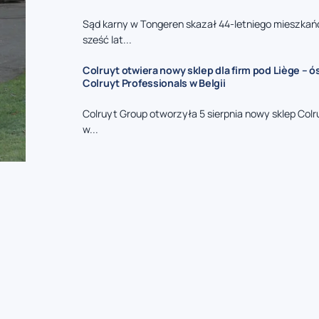
Sąd karny w Tongeren skazał 44-letniego mieszkań
sześć lat...
Colruyt otwiera nowy sklep dla firm pod Liège – 
Colruyt Professionals w Belgii
Colruyt Group otworzyła 5 sierpnia nowy sklep Colr
w...