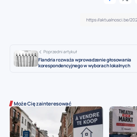
Poprzedni artykuł
Flandria rozważa wprowadzenie głosowania
korespondencyjnego w wyborach lokalnych
Może Cię zainteresować