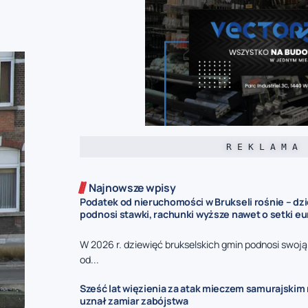
R E K L A M A
Najnowsze wpisy
Podatek od nieruchomości w Brukseli rośnie – dz
podnosi stawki, rachunki wyższe nawet o setki eu
W 2026 r. dziewięć brukselskich gmin podnosi swoj
od...
Sześć lat więzienia za atak mieczem samurajskim n
uznał zamiar zabójstwa