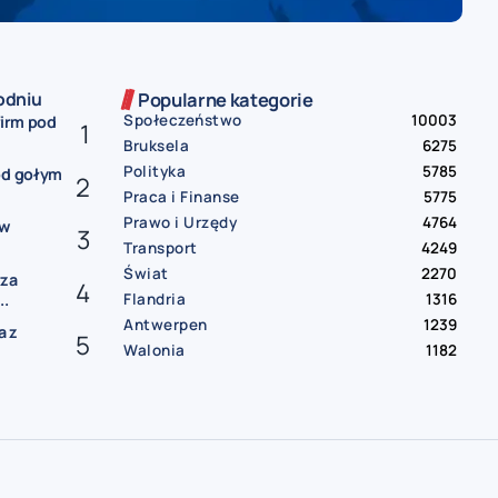
odniu
Popularne kategorie
Społeczeństwo
10003
firm pod
Bruksela
6275
Polityka
5785
od gołym
Praca i Finanse
5775
Prawo i Urzędy
4764
ów
Transport
4249
Świat
2270
rza
Flandria
1316
..
Antwerpen
1239
a z
Walonia
1182