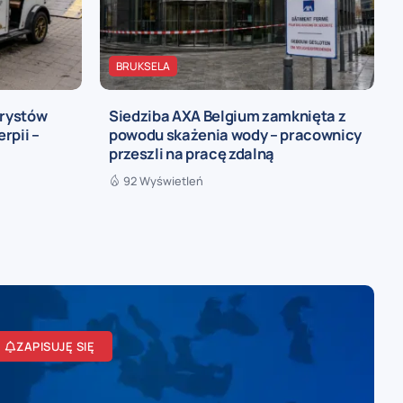
BRUKSELA
urystów
Siedziba AXA Belgium zamknięta z
rpii –
powodu skażenia wody – pracownicy
przeszli na pracę zdalną
92 Wyświetleń
ZAPISUJĘ SIĘ