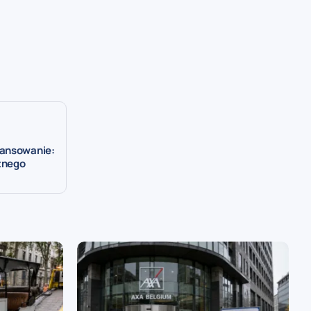
nansowanie:
znego