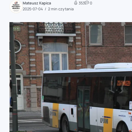
Mateusz Kapica
353
0
zaobserwuj nas
2025-07-04
2 min czytania
zaobserwuj nas
zaobserwuj nas
zaobserwuj nas