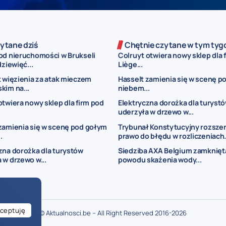
ytane dziś
Chętnie czytane w tym tyg
od nieruchomości w Brukseli
Colruyt otwiera nowy sklep dla 
dziewięć...
Liège...
t więzienia za atak mieczem
Hasselt zamienia się w scenę p
kim na...
niebem...
otwiera nowy sklep dla firm pod
Elektryczna dorożka dla turyst
uderzyła w drzewo w...
zamienia się w scenę pod gołym
Trybunał Konstytucyjny rozsze
.
prawo do błędu w rozliczeniach.
zna dorożka dla turystów
Siedziba AXA Belgium zamknięt
 w drzewo w...
powodu skażenia wody...
ceptuję
© Aktualnosci.be – All Right Reserved 2016-2026