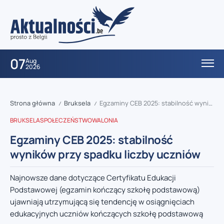
07
Aug
2026
Strona główna
Bruksela
Egzaminy CEB 2025: stabilność wyników przy spadku liczby uczniów
/
/
BRUKSELA
SPOŁECZEŃSTWO
WALONIA
Egzaminy CEB 2025: stabilność
wyników przy spadku liczby uczniów
Najnowsze dane dotyczące Certyfikatu Edukacji
Podstawowej (egzamin kończący szkołę podstawową)
ujawniają utrzymującą się tendencję w osiągnięciach
edukacyjnych uczniów kończących szkołę podstawową