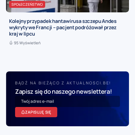
SPOŁECZEŃSTWO
Kolejny przypadek hantawirusa szczepu Andes
wykryty we Francji – pacjent podróżował przez
kraj w lipcu
95 Wyświetleń
BĄDŹ NA BIEŻĄCO Z AKTUALNOSCI.BE!
Zapisz się do naszego newslettera!
ZAPISUJĘ SIĘ