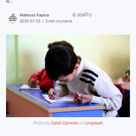
w...
Mateusz Kapica
509
0
2025-07-03
2 min czytania
Photo by
‪Salah Darwish
on
Unsplash