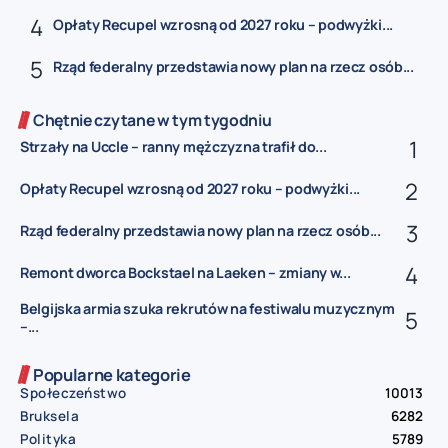
Opłaty Recupel wzrosną od 2027 roku – podwyżki...
Rząd federalny przedstawia nowy plan na rzecz osób...
Chętnie czytane w tym tygodniu
Strzały na Uccle – ranny mężczyzna trafił do...
Opłaty Recupel wzrosną od 2027 roku – podwyżki...
Rząd federalny przedstawia nowy plan na rzecz osób...
Remont dworca Bockstael na Laeken – zmiany w...
Belgijska armia szuka rekrutów na festiwalu muzycznym
–...
Popularne kategorie
Społeczeństwo
10013
Bruksela
6282
Polityka
5789