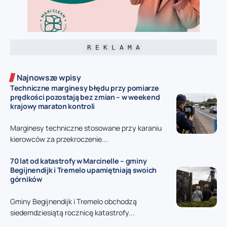
R E K L A M A
Najnowsze wpisy
Techniczne marginesy błędu przy pomiarze
prędkości pozostają bez zmian – w weekend
krajowy maraton kontroli
Marginesy techniczne stosowane przy karaniu
kierowców za przekroczenie...
70 lat od katastrofy w Marcinelle – gminy
Begijnendijk i Tremelo upamiętniają swoich
górników
Gminy Begijnendijk i Tremelo obchodzą
siedemdziesiątą rocznicę katastrofy...