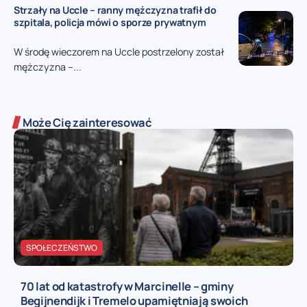
Strzały na Uccle – ranny mężczyzna trafił do
szpitala, policja mówi o sporze prywatnym
W środę wieczorem na Uccle postrzelony został
mężczyzna –...
Może Cię zainteresować
SPOŁECZEŃSTWO
70 lat od katastrofy w Marcinelle – gminy
Begijnendijk i Tremelo upamiętniają swoich