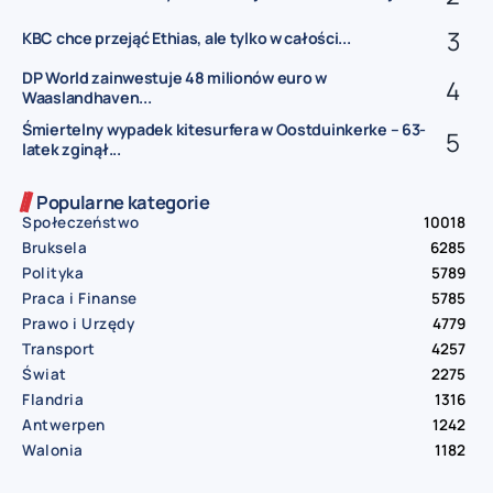
KBC chce przejąć Ethias, ale tylko w całości...
DP World zainwestuje 48 milionów euro w
Waaslandhaven...
Śmiertelny wypadek kitesurfera w Oostduinkerke – 63-
latek zginął...
Popularne kategorie
Społeczeństwo
10018
Bruksela
6285
Polityka
5789
Praca i Finanse
5785
Prawo i Urzędy
4779
Transport
4257
Świat
2275
Flandria
1316
Antwerpen
1242
Walonia
1182