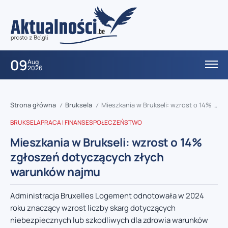
09
Aug
2026
Strona główna
Bruksela
Mieszkania w Brukseli: wzrost o 14% zgłoszeń dotyczących złych warunków najmu
/
/
BRUKSELA
PRACA I FINANSE
SPOŁECZEŃSTWO
Mieszkania w Brukseli: wzrost o 14%
zgłoszeń dotyczących złych
warunków najmu
Administracja Bruxelles Logement odnotowała w 2024
roku znaczący wzrost liczby skarg dotyczących
niebezpiecznych lub szkodliwych dla zdrowia warunków