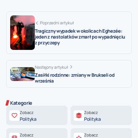
Poprzedni artykuł
Tragiczny wypadek w okolicach Eghezée:
jeden z nastolatków zmarł po wypadnięciu
z przyczepy
Następny artykuł
Zasiłki rodzinne: zmiany w Brukseli od
września
Kategorie
Zobacz
Zobacz
Polityka
Polityka
Zobacz
Zobacz