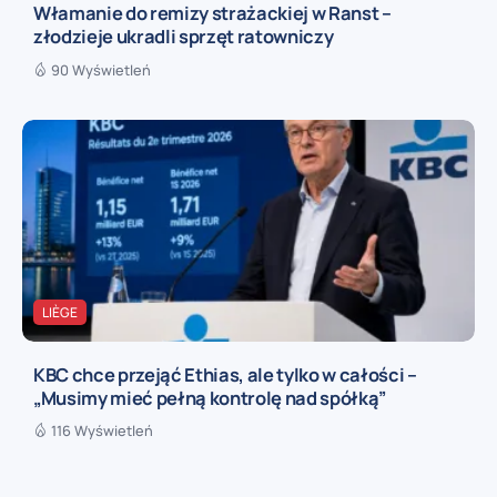
Włamanie do remizy strażackiej w Ranst –
złodzieje ukradli sprzęt ratowniczy
90 Wyświetleń
LIÈGE
KBC chce przejąć Ethias, ale tylko w całości –
„Musimy mieć pełną kontrolę nad spółką”
116 Wyświetleń