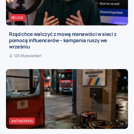
BELGIA
Rząd chce walczyć z mową nienawiści w sieci z
pomocą influencerów – kampania ruszy we
wrześniu
123 Wyświetleń
ANTWERPEN