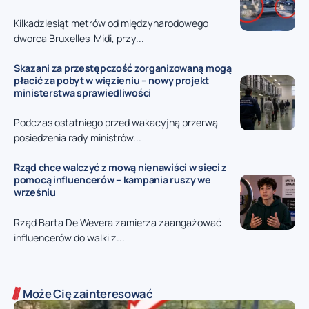
Kilkadziesiąt metrów od międzynarodowego
dworca Bruxelles-Midi, przy...
Skazani za przestępczość zorganizowaną mogą
płacić za pobyt w więzieniu – nowy projekt
ministerstwa sprawiedliwości
Podczas ostatniego przed wakacyjną przerwą
posiedzenia rady ministrów...
Rząd chce walczyć z mową nienawiści w sieci z
pomocą influencerów – kampania ruszy we
wrześniu
Rząd Barta De Wevera zamierza zaangażować
influencerów do walki z...
Może Cię zainteresować