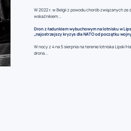
W 2022 r. w Belgii z powodu chorób związanych ze
wskaźnikiem...
Dron z ładunkiem wybuchowym na lotnisku w Lips
„najostrzejszy kryzys dla NATO od początku wojny
W nocy z 4 na 5 sierpnia na terenie lotniska Lipsk/H
drona...