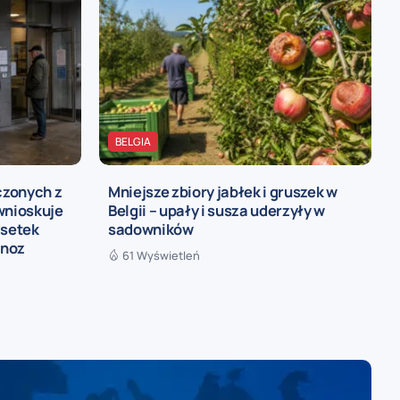
BELGIA
czonych z
Mniejsze zbiory jabłek i gruszek w
wnioskuje
Belgii – upały i susza uderzyły w
dsetek
sadowników
gnoz
61 Wyświetleń