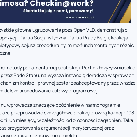
zystkie główne ugrupowania poza Open VLD, demonstrując
zycji. Partia Socjalistyczna, Partia Pracy Belgii, koalicja
nietypowy sojusz proceduralny, mimo fundamentalnych różnic
yczne.
ne metody parlamentarnej obstrukcji. Partie złożyły wniosek o
 przez Radę Stanu, najwyższą instancję doradczą w sprawach
echanizm kontroli prawnej został zaakceptowany przez władze
ło dalsze procedowanie ustawy programowej.
tanu wprowadza znaczące opóźnienie w harmonogramie
usiała przeprowadzić szczegółową analizę prawną każdej z 103
dni lub miesięcy, w zależności od złożoności zagadnień. Taka
zas przygotowania argumentacji merytorycznej oraz
syjnym zapisom rządowego projektu.