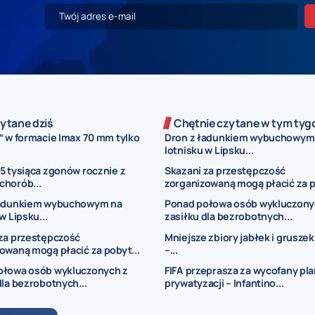
ytane dziś
Chętnie czytane w tym tyg
” w formacie Imax 70 mm tylko
Dron z ładunkiem wybuchowym
lotnisku w Lipsku...
5 tysiąca zgonów rocznie z
Skazani za przestępczość
chorób...
zorganizowaną mogą płacić za p
ładunkiem wybuchowym na
Ponad połowa osób wykluczony
w Lipsku...
zasiłku dla bezrobotnych...
za przestępczość
Mniejsze zbiory jabłek i gruszek
owaną mogą płacić za pobyt...
–...
ołowa osób wykluczonych z
FIFA przeprasza za wycofany pla
dla bezrobotnych...
prywatyzacji – Infantino...