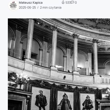
Mateusz Kapica
533
0
zaobserwuj nas
2025-06-25
2 min czytania
zaobserwuj nas
zaobserwuj nas
zaobserwuj nas