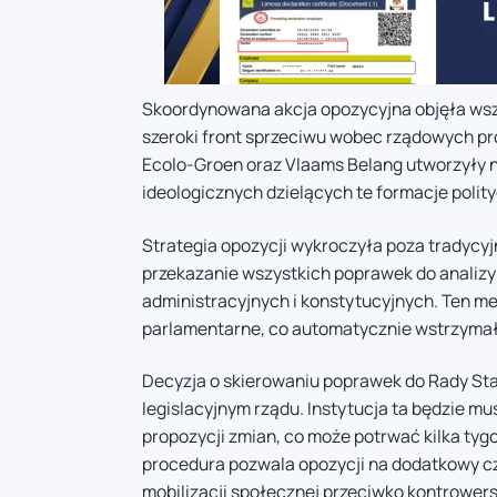
Skoordynowana akcja opozycyjna objęła ws
szeroki front sprzeciwu wobec rządowych propo
Ecolo-Groen oraz Vlaams Belang utworzyły 
ideologicznych dzielących te formacje polit
Strategia opozycji wykroczyła poza tradycyj
przekazanie wszystkich poprawek do analizy
administracyjnych i konstytucyjnych. Ten m
parlamentarne, co automatycznie wstrzyma
Decyzja o skierowaniu poprawek do Rady S
legislacyjnym rządu. Instytucja ta będzie m
propozycji zmian, co może potrwać kilka tygo
procedura pozwala opozycji na dodatkowy c
mobilizacji społecznej przeciwko kontrower