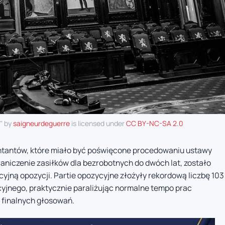
" by
saigneurdeguerre
is licensed under
CC BY-NC-SA 2.0
ntantów, które miało być poświęcone procedowaniu ustawy
aniczenie zasiłków dla bezrobotnych do dwóch lat, zostało
yjną opozycji. Partie opozycyjne złożyły rekordową liczbę 103
yjnego, praktycznie paraliżując normalne tempo prac
 finalnych głosowań.