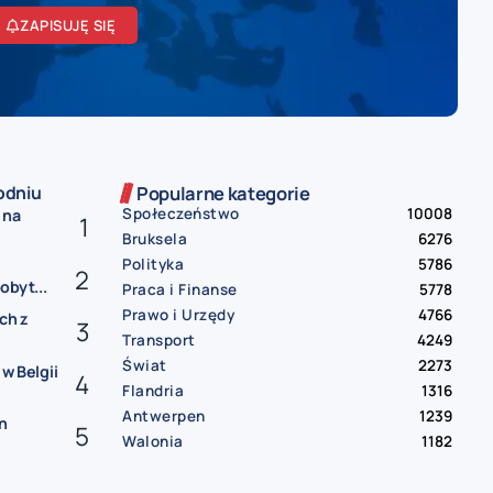
ZAPISUJĘ SIĘ
odniu
Popularne kategorie
Społeczeństwo
10008
 na
Bruksela
6276
Polityka
5786
obyt...
Praca i Finanse
5778
Prawo i Urzędy
4766
ch z
Transport
4249
Świat
2273
 w Belgii
Flandria
1316
Antwerpen
1239
n
Walonia
1182