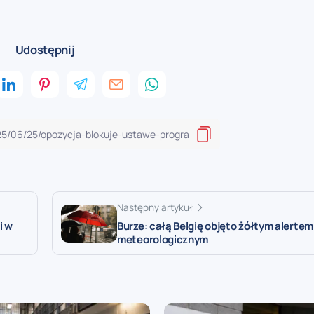
Udostępnij
Następny artykuł
i w
Burze: całą Belgię objęto żółtym alertem
meteorologicznym