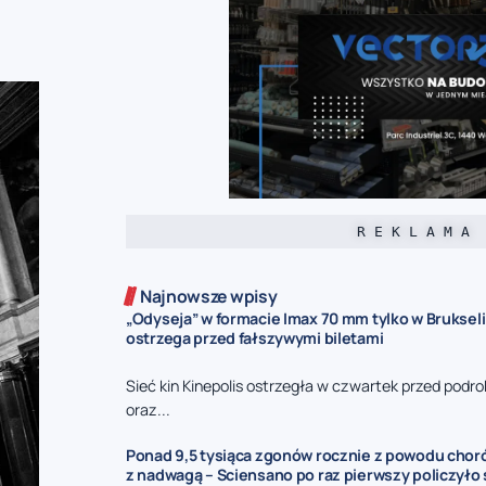
R E K L A M A
Najnowsze wpisy
„Odyseja” w formacie Imax 70 mm tylko w Brukseli
ostrzega przed fałszywymi biletami
Sieć kin Kinepolis ostrzegła w czwartek przed podro
oraz...
Ponad 9,5 tysiąca zgonów rocznie z powodu cho
z nadwagą – Sciensano po raz pierwszy policzyło 