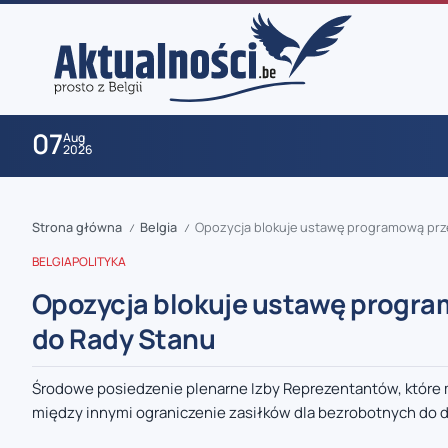
07
Aug
2026
Strona główna
Belgia
Opozycja blokuje ustawę programową prz
/
/
BELGIA
POLITYKA
Opozycja blokuje ustawę progra
do Rady Stanu
zaobserwuj nas
Środowe posiedzenie plenarne Izby Reprezentantów, które
między innymi ograniczenie zasiłków dla bezrobotnych do dw
zaobserwuj nas