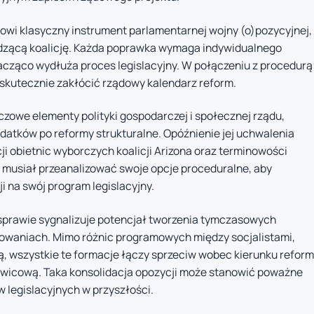
wi klasyczny instrument parlamentarnej wojny (o)pozycyjnej,
ądzącą koalicję. Każda poprawka wymaga indywidualnego
acząco wydłuża proces legislacyjny. W połączeniu z procedurą
e skutecznie zakłócić rządowy kalendarz reform.
zowe elementy polityki gospodarczej i społecznej rządu,
datków po reformy strukturalne. Opóźnienie jej uchwalenia
ji obietnic wyborczych koalicji Arizona oraz terminowości
musiał przeanalizować swoje opcje proceduralne, aby
 na swój program legislacyjny.
prawie sygnalizuje potencjał tworzenia tymczasowych
owaniach. Mimo różnic programowych między socjalistami,
cą, wszystkie te formacje łączy sprzeciw wobec kierunku reform
wicową. Taka konsolidacja opozycji może stanowić poważne
w legislacyjnych w przyszłości.