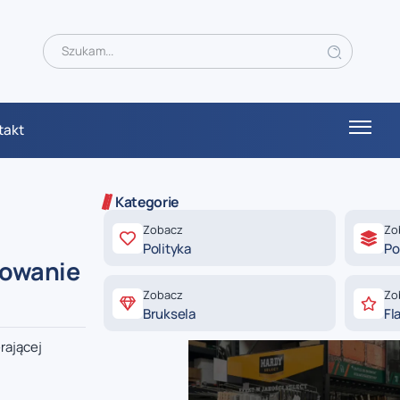
takt
Kategorie
Zobacz
Zo
Polityka
Po
rowanie
Zobacz
Zo
Bruksela
Fl
rającej