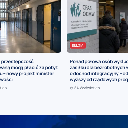
BELGIA
a przestępczość
Ponad połowa osób wyklu
waną mogą płacić za pobyt
zasiłku dla bezrobotnych 
u – nowy projekt minister
o dochód integracyjny – o
iwości
wyższy od rządowych pro
tleń
84 Wyświetleń