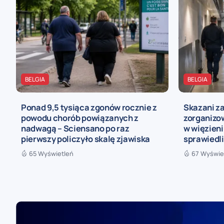
BELGIA
BELGIA
Ponad 9,5 tysiąca zgonów rocznie z
Skazani z
powodu chorób powiązanych z
zorganizo
nadwagą – Sciensano po raz
w więzieni
pierwszy policzyło skalę zjawiska
sprawiedl
65 Wyświetleń
67 Wyświe