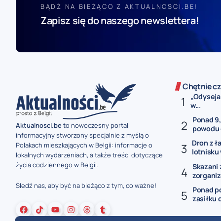
BĄDŹ NA BIEŻĄCO Z AKTUALNOSCI.BE!
Zapisz się do naszego newslettera!
Chętnie cz
„Odyseja
w...
Ponad 9,
Aktualnosci.be
to nowoczesny portal
powodu 
informacyjny stworzony specjalnie z myślą o
Dron z 
Polakach mieszkających w Belgii: informacje o
lotnisku 
lokalnych wydarzeniach, a także treści dotyczące
życia codziennego w Belgii.
Skazani 
zorganiz
Śledź nas, aby być na bieżąco z tym, co ważne!
Ponad p
zasiłku 