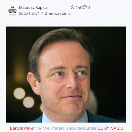
Mateusz Kapica
446
0
2025-06-24
2 min czytania
"
BartDeWever
" by Miel Pieters is licensed under
CC BY-SA 2.0