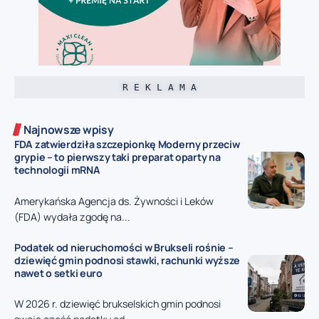
R E K L A M A
Najnowsze wpisy
FDA zatwierdziła szczepionkę Moderny przeciw
grypie – to pierwszy taki preparat oparty na
technologii mRNA
Amerykańska Agencja ds. Żywności i Leków
(FDA) wydała zgodę na...
Podatek od nieruchomości w Brukseli rośnie –
dziewięć gmin podnosi stawki, rachunki wyższe
nawet o setki euro
W 2026 r. dziewięć brukselskich gmin podnosi