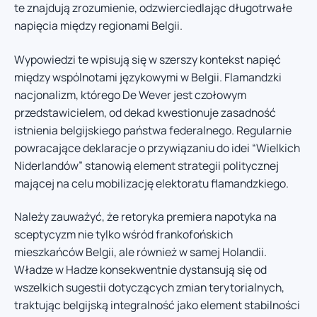
te znajdują zrozumienie, odzwierciedlając długotrwałe
napięcia między regionami Belgii.
Wypowiedzi te wpisują się w szerszy kontekst napięć
między wspólnotami językowymi w Belgii. Flamandzki
nacjonalizm, którego De Wever jest czołowym
przedstawicielem, od dekad kwestionuje zasadność
istnienia belgijskiego państwa federalnego. Regularnie
powracające deklaracje o przywiązaniu do idei “Wielkich
Niderlandów” stanowią element strategii politycznej
mającej na celu mobilizację elektoratu flamandzkiego.
Należy zauważyć, że retoryka premiera napotyka na
sceptycyzm nie tylko wśród frankofońskich
mieszkańców Belgii, ale również w samej Holandii.
Władze w Hadze konsekwentnie dystansują się od
wszelkich sugestii dotyczących zmian terytorialnych,
traktując belgijską integralność jako element stabilności