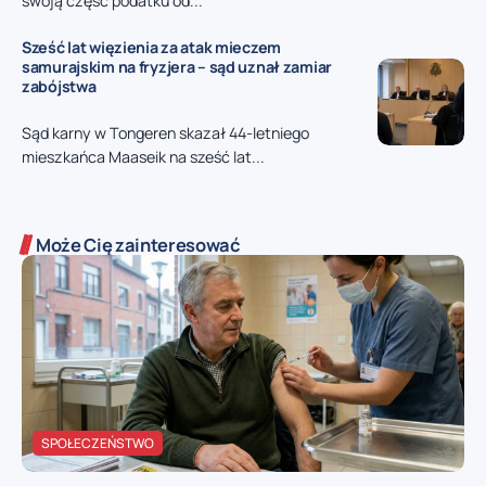
swoją część podatku od...
Sześć lat więzienia za atak mieczem
samurajskim na fryzjera – sąd uznał zamiar
zabójstwa
Sąd karny w Tongeren skazał 44-letniego
mieszkańca Maaseik na sześć lat...
Może Cię zainteresować
SPOŁECZEŃSTWO