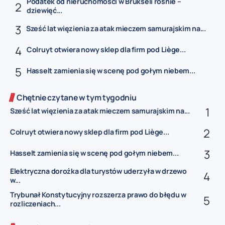
Podatek od nieruchomości w Brukseli rośnie –
dziewięć...
Sześć lat więzienia za atak mieczem samurajskim na...
Colruyt otwiera nowy sklep dla firm pod Liège...
Hasselt zamienia się w scenę pod gołym niebem...
Chętnie czytane w tym tygodniu
Sześć lat więzienia za atak mieczem samurajskim na...
Colruyt otwiera nowy sklep dla firm pod Liège...
Hasselt zamienia się w scenę pod gołym niebem...
Elektryczna dorożka dla turystów uderzyła w drzewo
w...
Trybunał Konstytucyjny rozszerza prawo do błędu w
rozliczeniach...