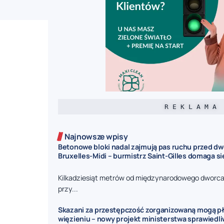
R E K L A M A
Najnowsze wpisy
Betonowe bloki nadal zajmują pas ruchu przed d
Bruxelles-Midi – burmistrz Saint-Gilles domaga s
Kilkadziesiąt metrów od międzynarodowego dworca 
przy...
Skazani za przestępczość zorganizowaną mogą pł
więzieniu – nowy projekt ministerstwa sprawiedl