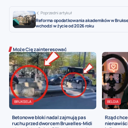
Poprzedni artykuł
Reforma opodatkowania akademików w Brukse
wchodzi w życie od 2026 roku
Może Cię zainteresować
BRUKSELA
BELGIA
Betonowe bloki nadal zajmują pas
Rząd chce
ruchu przed dworcem Bruxelles-Midi
nienawiści