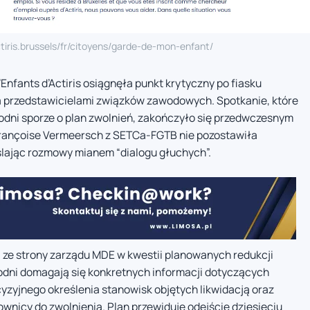
tiris.brussels/fr/citoyens/garde-de-mon-enfant/
nfants d’Actiris osiągnęła punkt krytyczny po fiasku
 przedstawicielami związków zawodowych. Spotkanie, które
odni sporze o plan zwolnień, zakończyło się przedwczesnym
Françoise Vermeersch z SETCa-FGTB nie pozostawiła
ślając rozmowy mianem “dialogu głuchych”.
i ze strony zarządu MDE w kwestii planowanych redukcji
godni domagają się konkretnych informacji dotyczących
yzyjnego określenia stanowisk objętych likwidacją oraz
ownicy do zwolnienia. Plan przewiduje odejście dziesięciu