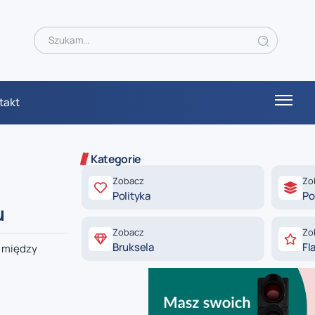
takt
Kategorie
Zobacz
Zo
Polityka
Po
u
Zobacz
Zo
Bruksela
Fl
w między