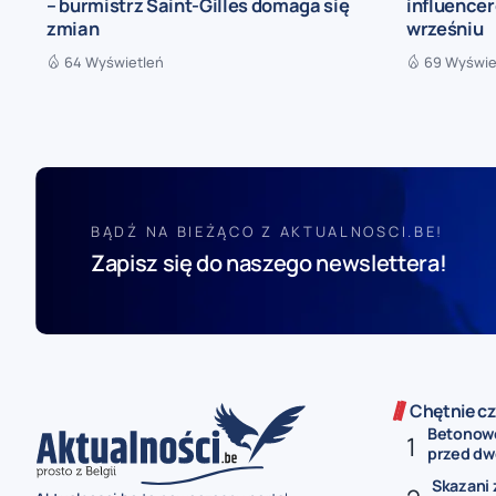
– burmistrz Saint-Gilles domaga się
influence
zmian
wrześniu
64 Wyświetleń
69 Wyświe
BĄDŹ NA BIEŻĄCO Z AKTUALNOSCI.BE!
Zapisz się do naszego newslettera!
Chętnie cz
Betonowe
przed dw
Skazani 