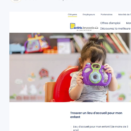
zaobserwuj nas
zaobserwuj nas
zaobserwuj nas
zaobserwuj nas