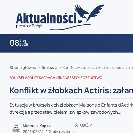
08
Aug
2026
Strona główna
Bruksela
Konflikt w żłobkach Actiris: załamanie 
/
/
BRUKSELA
POLITYKA
PRACA I FINANSE
SPOŁECZEŃSTWO
Konflikt w żłobkach Actiris: zał
Sytuacja w brukselskich żłobkach Maisons d’Enfants d’Acti
zaobserwuj nas
dyrekcją a przedstawicielami związków zawodowych....
zaobserwuj nas
Mateusz Kapica
518
0
2025-06-24
2 min czytania