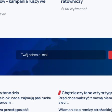
rów – kampania ruszy we
ratowniczy
66 Wyświetleń
tleń
ytane dziś
Chętnie czytane w tym tyg
 bloki nadal zajmują pas ruchu
Rząd chce walczyć z mową nien
orcem...
sieci...
za przestępczość
Włamanie do remizy strażackiej