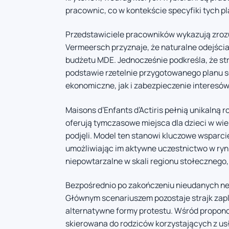
pracownic, co w kontekście specyfiki tych 
Przedstawiciele pracowników wykazują zrozum
Vermeersch przyznaje, że naturalne odejści
budżetu MDE. Jednocześnie podkreśla, że s
podstawie rzetelnie przygotowanego planu s
ekonomiczne, jak i zabezpieczenie interesó
Maisons d’Enfants d’Actiris pełnią unikalną r
oferują tymczasowe miejsca dla dzieci w wiek
podjęli. Model ten stanowi kluczowe wsparcie
umożliwiając im aktywne uczestnictwo w rynk
niepowtarzalne w skali regionu stołecznego,
Bezpośrednio po zakończeniu nieudanych nego
Głównym scenariuszem pozostaje strajk zap
alternatywne formy protestu. Wśród propon
skierowana do rodziców korzystających z us