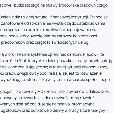
placówek budzi szczególne obawy środowiska pracowniczego.
ienie dla trudnej sytuacji finansowej instytucji. Françoise
a zanotowane od stycznia nie wystarczą do ustabilizowania
trona społeczna oczekuje możliwości negocjowania na
ocjalnego, który uwzględniałby zarówno konieczności
w pracowników oraz ciągłość świadczonych usług.
olę w brukselskim systemie opieki nad dziećmi. Placówki te
u od 0 do 3 lat, których rodzice poszukują pracy lub właśnie ją
 dla osób znajdujących się w trudnej sytuacji ekonomicznej,
u pracy. Związkowcy podkreślają, że jest to rozwiązanie
 wypełniające istotną lukę w systemie wsparcia społecznego.
cjacji pracownicy MDE zebrali się, aby omówić dalsze kroki.
lanowany na czwartek, jednak rozważane są również
owanych działań znajduje się kampania informacyjna
ług żłobków oraz punktowe przerwy w pracy, które miałyby