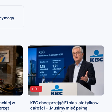
icy mogą
LIÈGE
ackiej w
KBC chce przejąć Ethias, ale tylko w
przęt
całości – „Musimy mieć pełną