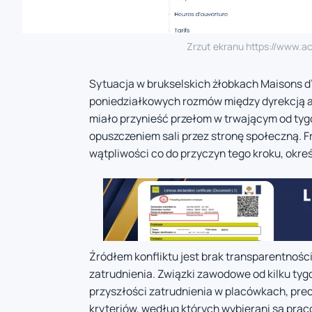
Zrzut ekranu https://www.ac
Sytuacja w brukselskich żłobkach Maisons d’E
poniedziałkowych rozmów między dyrekcją a
miało przynieść przełom w trwającym od tyg
opuszczeniem sali przez stronę społeczną. 
wątpliwości co do przyczyn tego kroku, okre
Źródłem konfliktu jest brak transparentnośc
zatrudnienia. Związki zawodowe od kilku ty
przyszłości zatrudnienia w placówkach, prec
kryteriów, według których wybierani są prac