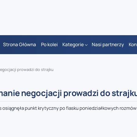
Strona Główna
Po kolei
Kategorie
Nasi partnerzy
Kon
negocjacji prowadzi do strajku
amanie negocjacji prowadzi do strajk
ris osiągnęła punkt krytyczny po fiasku poniedziałkowych rozmó