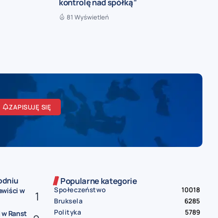
kontrolę nad spółką”
81 Wyświetleń
ZAPISUJĘ SIĘ
odniu
Popularne kategorie
Społeczeństwo
10018
awiści w
Bruksela
6285
Polityka
5789
 w Ranst