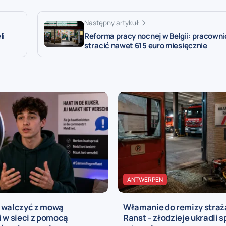
Następny artykuł
li
Reforma pracy nocnej w Belgii: pracown
stracić nawet 615 euro miesięcznie
ANTWERPEN
 walczyć z mową
Włamanie do remizy straż
 w sieci z pomocą
Ranst – złodzieje ukradli s