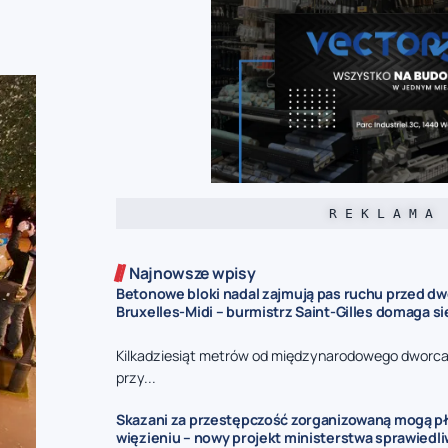
R E K L A M A
Najnowsze wpisy
Betonowe bloki nadal zajmują pas ruchu przed d
Bruxelles-Midi – burmistrz Saint-Gilles domaga s
Kilkadziesiąt metrów od międzynarodowego dworca 
przy...
Skazani za przestępczość zorganizowaną mogą pł
więzieniu – nowy projekt ministerstwa sprawiedl