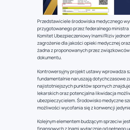
Przedstawiciele środowiska medycznego wy
przygotowanego przez federalnego ministra 
Komitet Ubezpieczeniowy Inami/Riziv jednom
zagrożenie dla jakości opieki medycznej or
żadna z proponowanych przez związkowców p
dokumentu.
Kontrowersyjny projekt ustawy wprowadza sz
fundamentalnie naruszają dotychczasowe za
najistotniejszych punktów spornych znajduj
lekarskich oraz potencjalna likwidacja moż
ubezpieczycielem. Środowisko medyczne szcz
możliwości wycofania się z konwencji jedyn
Kolejnym elementem budzącym sprzeciw jest 
finansowych z Inami wyłącznie od pełnego u