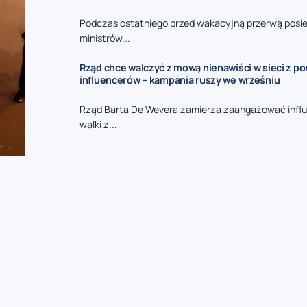
Podczas ostatniego przed wakacyjną przerwą posie
ministrów...
Rząd chce walczyć z mową nienawiści w sieci z p
influencerów – kampania ruszy we wrześniu
Rząd Barta De Wevera zamierza zaangażować infl
walki z...