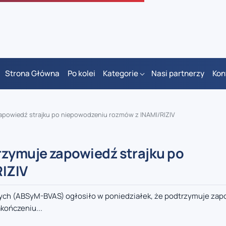
Strona Główna
Po kolei
Kategorie
Nasi partnerzy
Kon
zapowiedź strajku po niepowodzeniu rozmów z INAMI/RIZIV
rzymuje zapowiedź strajku po
IZIV
h (ABSyM-BVAS) ogłosiło w poniedziałek, że podtrzymuje zapo
akończeniu...