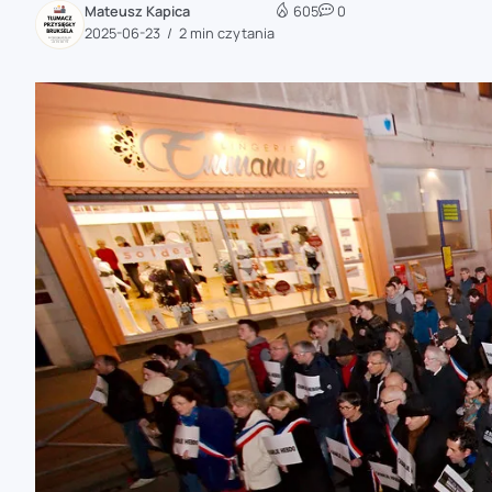
Mateusz Kapica
605
0
zaobserwuj nas
2025-06-23
2 min czytania
zaobserwuj nas
zaobserwuj nas
zaobserwuj nas