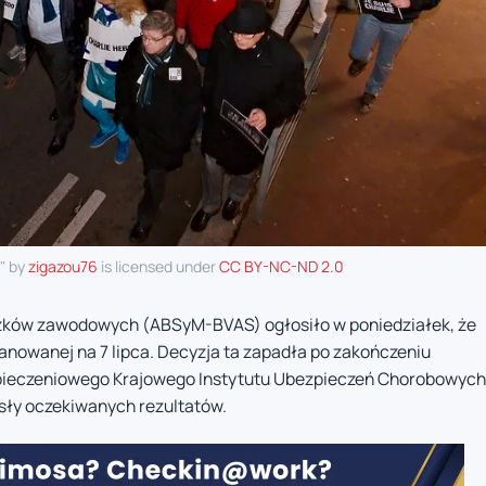
" by
zigazou76
is licensed under
CC BY-NC-ND 2.0
ązków zawodowych (ABSyM-BVAS) ogłosiło w poniedziałek, że
anowanej na 7 lipca. Decyzja ta zapadła po zakończeniu
zpieczeniowego Krajowego Instytutu Ubezpieczeń Chorobowych
iosły oczekiwanych rezultatów.