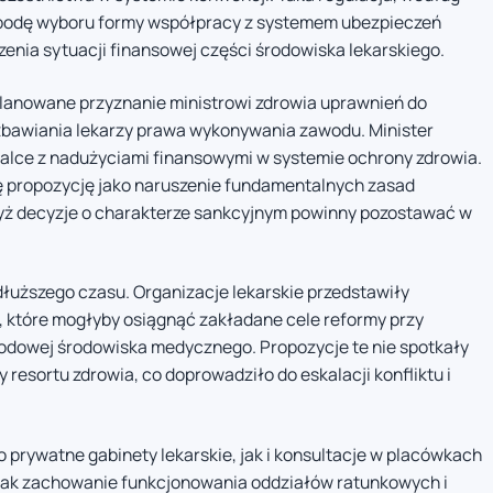
bodę wyboru formy współpracy z systemem ubezpieczeń
enia sytuacji finansowej części środowiska lekarskiego.
lanowane przyznanie ministrowi zdrowia uprawnień do
ozbawiania lekarzy prawa wykonywania zawodu. Minister
alce z nadużyciami finansowymi w systemie ochrony zdrowia.
ę propozycję jako naruszenie fundamentalnych zasad
yż decyzje o charakterze sankcyjnym powinny pozostawać w
uższego czasu. Organizacje lekarskie przedstawiły
, które mogłyby osiągnąć zakładane cele reformy przy
dowej środowiska medycznego. Propozycje te nie spotkały
 resortu zdrowia, co doprowadziło do eskalacji konfliktu i
o prywatne gabinety lekarskie, jak i konsultacje w placówkach
dnak zachowanie funkcjonowania oddziałów ratunkowych i