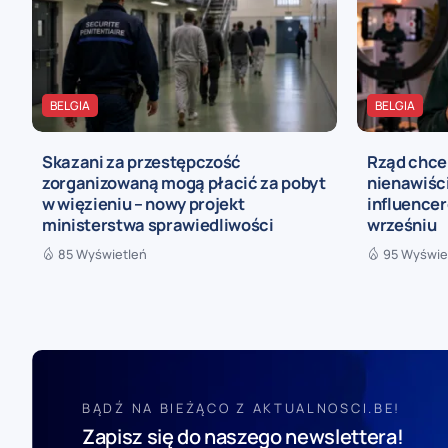
BELGIA
BELGIA
Skazani za przestępczość
Rząd chce
zorganizowaną mogą płacić za pobyt
nienawiści
w więzieniu – nowy projekt
influence
ministerstwa sprawiedliwości
wrześniu
85 Wyświetleń
95 Wyświe
BĄDŹ NA BIEŻĄCO Z AKTUALNOSCI.BE!
Zapisz się do naszego newslettera!