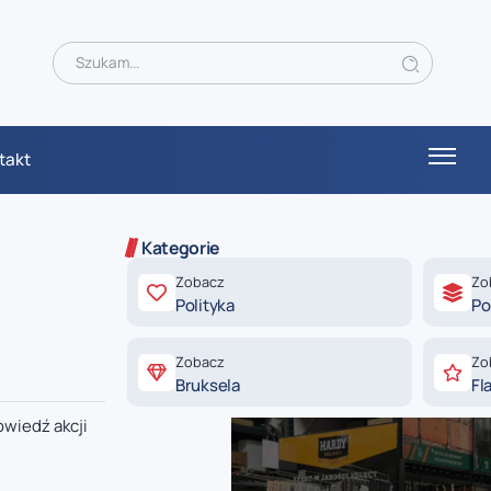
takt
Kategorie
Zobacz
Zo
Polityka
Po
Zobacz
Zo
Bruksela
Fl
wiedź akcji