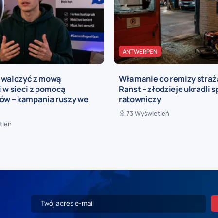
ANTWERPEN
 walczyć z mową
Włamanie do remizy straż
 w sieci z pomocą
Ranst – złodzieje ukradli s
rów – kampania ruszy we
ratowniczy
73 Wyświetleń
tleń