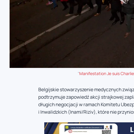
"
Manifestation Je suis Charlie
Belgijskie stowarzyszenie medycznych zwi
podtrzymuje zapowiedź akcji strajkowej zapl
długich negocjacji w ramach Komitetu Ube
i Inwalidzkich (Inami/Riziv), które nie przyn