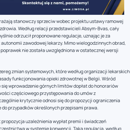
rażają stanowczy sprzeciw wobec projektu ustawy ramowej
zdrowia. Według relacji przedstawicieli Absym-Bvas, cały
yślnie odrzucił proponowane regulacje, uznając je za
az autonomii zawodowej lekarzy. Mimo wielogodzinnych obrad,
oprawek nie została uwzględniona w ostatecznej wersji
ereg zmian systemowych, które według organizacji lekarskich
sady funkcjonowania opieki zdrowotnej w Belgii. Wśród
e się wprowadzenie górnych limitów dopłat do honorariów
liwości częściowego przystępowania do umów z
ególnie krytycznie odnosi się do propozycji ograniczenia
ie do przypadków określonych przepisami prawa.
propozycja uzależnienia wypłat premii i świadczeń
czestnictwa w systemie konwencji. Taka regulacja, według