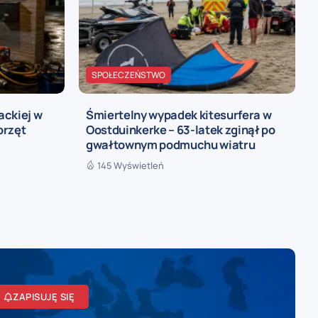
SPOŁECZEŃSTWO
ackiej w
Śmiertelny wypadek kitesurfera w
przęt
Oostduinkerke – 63-latek zginął po
gwałtownym podmuchu wiatru
145 Wyświetleń
ZAPISUJĘ SIĘ