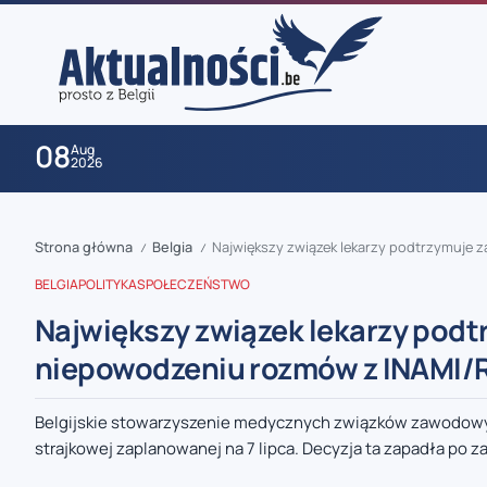
08
Aug
2026
Strona główna
Belgia
Największy związek lekarzy podtrzymuje 
/
/
BELGIA
POLITYKA
SPOŁECZEŃSTWO
Największy związek lekarzy podt
niepowodzeniu rozmów z INAMI/R
zaobserwuj nas
Belgijskie stowarzyszenie medycznych związków zawodowyc
strajkowej zaplanowanej na 7 lipca. Decyzja ta zapadła po z
zaobserwuj nas