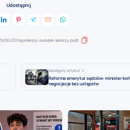
Udostępnij
Następny artykuł
Reforma emerytur sędziów: minister ko
negocjacje bez ustępstw