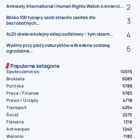
Amnesty International i Human Rights Watch o śmierci...
Blisko 100 tysięcy osób straciło zasiłek dla
bezrobotnych...
ALDI otwiera kolejny sklep outletowy – tym razem...
Wydmy przy plaży naturystów w Bredene zostaną
ogrodzone...
Popularne kategorie
Społeczeństwo
10015
Bruksela
6283
Polityka
5789
Praca i Finanse
5783
Prawo i Urzędy
4778
Transport
4254
Świat
2275
Flandria
1316
Antwerpen
1240
Walonia
1182