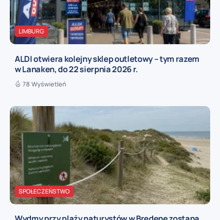
LIMBURG
ALDI otwiera kolejny sklep outletowy – tym razem
w Lanaken, do 22 sierpnia 2026 r.
78 Wyświetleń
SPOŁECZEŃSTWO
Wydmy przy plaży naturystów w Bredene zostaną