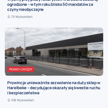
ogrodzone – w tym roku blisko 50 mandatów za
czyny nieobyczajne
70 Wyświetleń
PRAWO I URZĘDY
Prowincja unieważniła zezwolenie na duży sklep w
Harelbeke – decydujące okazały się kwestie ruchu
i bezpieczeństwa
108 Wyświetleń