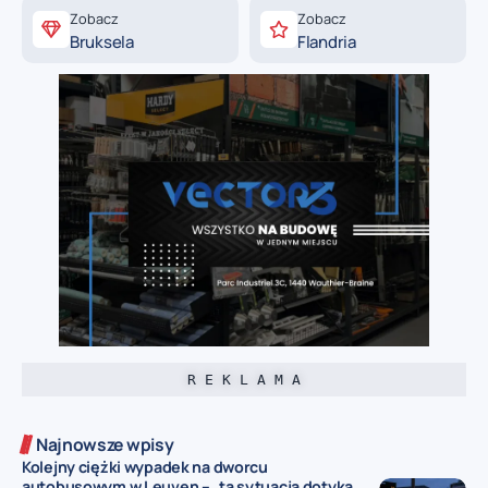
Zobacz
Zobacz
Bruksela
Flandria
R E K L A M A
Najnowsze wpisy
Kolejny ciężki wypadek na dworcu
autobusowym w Leuven – „ta sytuacja dotyka