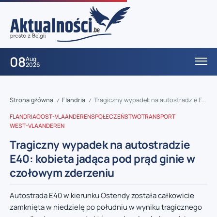
08
Aug
2026
Strona główna
Flandria
Tragiczny wypadek na autostradzie E40: kobieta jadąca pod prąd ginie w czołowym zderzeniu
/
/
FLANDRIA
OOST-VLAANDEREN
SPOŁECZEŃSTWO
TRANSPORT
WEST-VLAANDEREN
Tragiczny wypadek na autostradzie
E40: kobieta jadąca pod prąd ginie w
czołowym zderzeniu
Autostrada E40 w kierunku Ostendy została całkowicie
zamknięta w niedzielę po południu w wyniku tragicznego