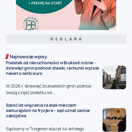
R E K L A M A
Najnowsze wpisy
Podatek od nieruchomości w Brukseli rośnie –
dziewięć gmin podnosi stawki, rachunki wyższe
nawet o setki euro
W 2026 r. dziewięć brukselskich gmin podnosi
swoją część podatku od...
Sześć lat więzienia za atak mieczem
samurajskim na fryzjera – sąd uznał zamiar
zabójstwa
Sąd karny w Tongeren skazał 44-letniego