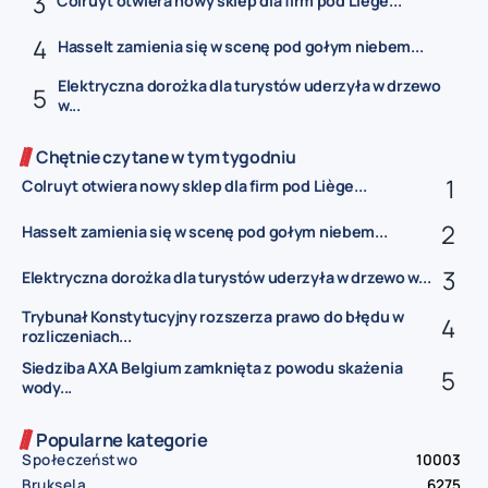
Colruyt otwiera nowy sklep dla firm pod Liège...
Hasselt zamienia się w scenę pod gołym niebem...
Elektryczna dorożka dla turystów uderzyła w drzewo
w...
Chętnie czytane w tym tygodniu
Colruyt otwiera nowy sklep dla firm pod Liège...
Hasselt zamienia się w scenę pod gołym niebem...
Elektryczna dorożka dla turystów uderzyła w drzewo w...
Trybunał Konstytucyjny rozszerza prawo do błędu w
rozliczeniach...
Siedziba AXA Belgium zamknięta z powodu skażenia
wody...
Popularne kategorie
Społeczeństwo
10003
Bruksela
6275