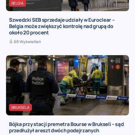
BELGIA
Szwedzki SEB sprzedaje udziały w Euroclear –
Belgia może zwiększyć kontrolę nad grupą do
około 20 procent
69 Wyświetleń
BRUKSELA
Bójka przy stacji premetra Bourse w Brukseli – sąd
przedłużył areszt dwóch podejrzanych