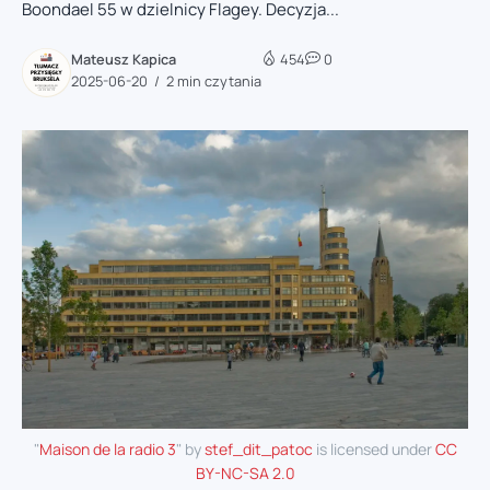
Boondael 55 w dzielnicy Flagey. Decyzja...
Mateusz Kapica
454
0
2025-06-20
2 min czytania
"
Maison de la radio 3
" by
stef_dit_patoc
is licensed under
CC
BY-NC-SA 2.0