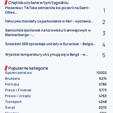
Chętnie czytane w tym tygodniu
Piosenka z TikToka odmieniła los pizzerii na Saint-
Gilles...
Fałszywe mandaty za parkowanie w Mol – wystawia...
Samochód dachował na torowisku tramwajowym w
Blankenberge –...
Szwedzki SEB sprzedaje udziały w Euroclear – Belgia...
Wysokie temperatury utrzymują się w Belgii – w...
Popularne kategorie
Społeczeństwo
10002
Bruksela
6274
Polityka
5785
Praca i Finanse
5773
Prawo i Urzędy
4763
Transport
4248
Świat
2270