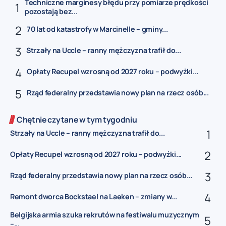
Techniczne marginesy błędu przy pomiarze prędkości
pozostają bez...
70 lat od katastrofy w Marcinelle – gminy...
Strzały na Uccle – ranny mężczyzna trafił do...
Opłaty Recupel wzrosną od 2027 roku – podwyżki...
Rząd federalny przedstawia nowy plan na rzecz osób...
Chętnie czytane w tym tygodniu
Strzały na Uccle – ranny mężczyzna trafił do...
Opłaty Recupel wzrosną od 2027 roku – podwyżki...
Rząd federalny przedstawia nowy plan na rzecz osób...
Remont dworca Bockstael na Laeken – zmiany w...
Belgijska armia szuka rekrutów na festiwalu muzycznym
–...