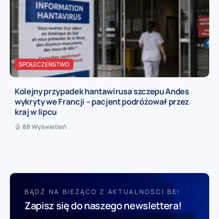
SPOŁECZEŃSTWO
Kolejny przypadek hantawirusa szczepu Andes
wykryty we Francji – pacjent podróżował przez
kraj w lipcu
88 Wyświetleń
BĄDŹ NA BIEŻĄCO Z AKTUALNOSCI.BE!
Zapisz się do naszego newslettera!