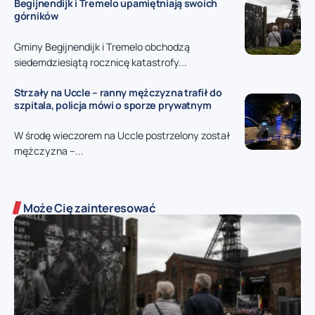
Begijnendijk i Tremelo upamiętniają swoich
górników
Gminy Begijnendijk i Tremelo obchodzą
siedemdziesiątą rocznicę katastrofy...
Strzały na Uccle – ranny mężczyzna trafił do
szpitala, policja mówi o sporze prywatnym
W środę wieczorem na Uccle postrzelony został
mężczyzna –...
Może Cię zainteresować