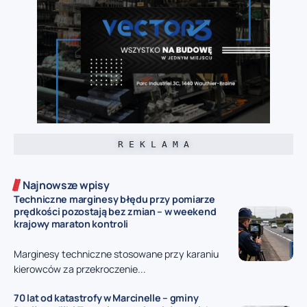
R E K L A M A
Najnowsze wpisy
Techniczne marginesy błędu przy pomiarze
prędkości pozostają bez zmian – w weekend
krajowy maraton kontroli
Marginesy techniczne stosowane przy karaniu
kierowców za przekroczenie...
70 lat od katastrofy w Marcinelle – gminy