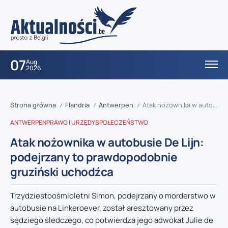
07
Aug
2026
Strona główna
Flandria
Antwerpen
Atak nożownika w autobusie De Lijn: podejrzany to prawdopodobnie gruziński uchodźca
/
/
/
ANTWERPEN
PRAWO I URZĘDY
SPOŁECZEŃSTWO
Atak nożownika w autobusie De Lijn:
podejrzany to prawdopodobnie
gruziński uchodźca
Trzydziestoośmioletni Simon, podejrzany o morderstwo w
autobusie na Linkeroever, został aresztowany przez
sędziego śledczego, co potwierdza jego adwokat Julie de