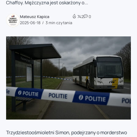
Chaffoy. Mężczyzna jest oskarżony o...
Mateusz Kapica
742
0
2025-06-18
3 min czytania
Trzydziestoośmioletni Simon, podejrzany o morderstwo