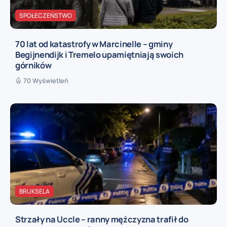
SPOŁECZEŃSTWO
70 lat od katastrofy w Marcinelle – gminy
Begijnendijk i Tremelo upamiętniają swoich
górników
70 Wyświetleń
BRUKSELA
Strzały na Uccle – ranny mężczyzna trafił do