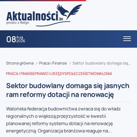
08
Aug
2026
Strona główna
Praca i Finanse
Sektor budowlany domaga się jasnych ram reformy dotacji na renowację
/
/
PRACA I FINANSE
PRAWO I URZĘDY
SPOŁECZEŃSTWO
WALONIA
Sektor budowlany domaga się jasnych
ram reformy dotacji na renowację
Walońska federacja budownictwa zwraca się do władz
regionalnych o większą przejrzystość w kwestii
planowanej reformy systemu dotacji na renowację
energetyczną. Organizacja branżowa reaguje na...