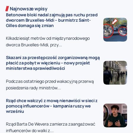
Najnowsze wpisy
Betonowe bloki nadal zajmują pas ruchu przed
dworcem Bruxelles-Midi – burmistrz Saint-
Gilles domaga się zmian
Kilkadziesiąt metrów od międzynarodowego
dworca Bruxelles-Midi, przy...
Skazani za przestępczość zorganizowaną mogą
płacić za pobyt w więzieniu – nowy projekt
ministerstwa sprawiedliwości
Podczas ostatniego przed wakacyjną przerwą
posiedzenia rady ministrów...
Rząd chce walczyć z mową nienawiści w sieci z
pomocą influencerów – kampania ruszy we
wrześniu
Rząd Barta De Wevera zamierza zaangażować
influencerów do walki z...