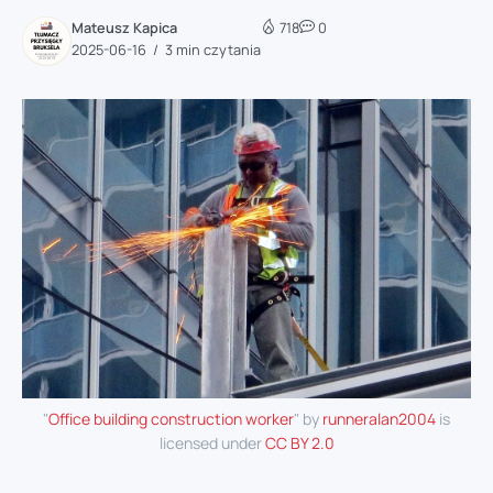
Mateusz Kapica
718
0
2025-06-16
3 min czytania
"
Office building construction worker
" by
runneralan2004
is
licensed under
CC BY 2.0