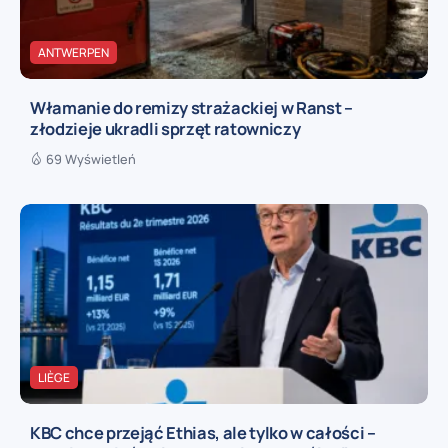
ANTWERPEN
Włamanie do remizy strażackiej w Ranst –
złodzieje ukradli sprzęt ratowniczy
69 Wyświetleń
LIÈGE
KBC chce przejąć Ethias, ale tylko w całości –