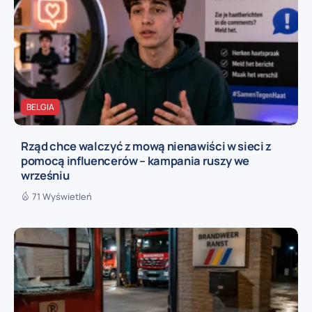
BELGIA
Rząd chce walczyć z mową nienawiści w sieci z
pomocą influencerów – kampania ruszy we
wrześniu
71 Wyświetleń