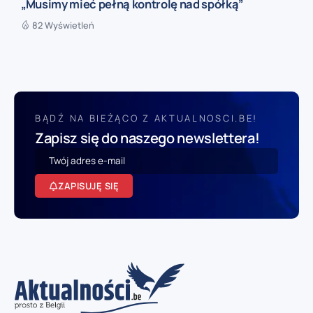
„Musimy mieć pełną kontrolę nad spółką”
82 Wyświetleń
BĄDŹ NA BIEŻĄCO Z AKTUALNOSCI.BE!
Zapisz się do naszego newslettera!
ZAPISUJĘ SIĘ