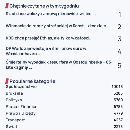
Chętnie czytane w tym tygodniu
Rząd chce walczyć z mową nienawiści w sieci...
Włamanie do remizy strażackiej w Ranst – złodzieje...
KBC chce przejąć Ethias, ale tylko w całości...
DP World zainwestuje 48 milionów euro w
Waaslandhaven...
Śmiertelny wypadek kitesurfera w Oostduinkerke – 63-
latek zginął...
Popularne kategorie
Społeczeństwo
10018
Bruksela
6285
Polityka
5789
Praca i Finanse
5785
Prawo i Urzędy
4779
Transport
4257
Świat
2275