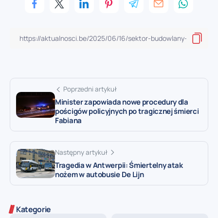
Poprzedni artykuł
Minister zapowiada nowe procedury dla
pościgów policyjnych po tragicznej śmierci
Fabiana
Następny artykuł
Tragedia w Antwerpii: Śmiertelny atak
nożem w autobusie De Lijn
Kategorie