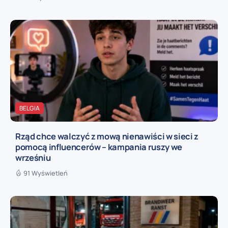
BELGIA
Rząd chce walczyć z mową nienawiści w sieci z
pomocą influencerów – kampania ruszy we
wrześniu
91 Wyświetleń