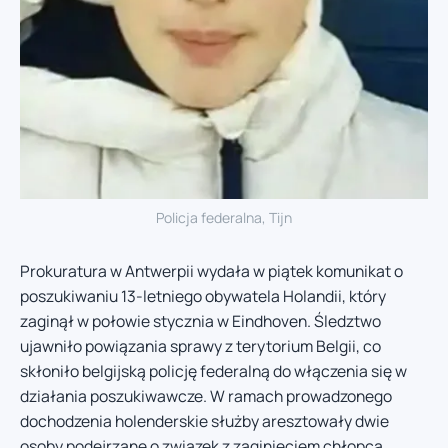
Policja federalna, Tijn
Prokuratura w Antwerpii wydała w piątek komunikat o
poszukiwaniu 13-letniego obywatela Holandii, który
zaginął w połowie stycznia w Eindhoven. Śledztwo
ujawniło powiązania sprawy z terytorium Belgii, co
skłoniło belgijską policję federalną do włączenia się w
działania poszukiwawcze. W ramach prowadzonego
dochodzenia holenderskie służby aresztowały dwie
osoby podejrzane o związek z zaginięciem chłopca.