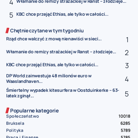
Włamanie do remizy strażackiej w Ranst – złodzieje...
KBC chce przejąć Ethias, ale tylko w całości...
Chętnie czytane w tym tygodniu
Rząd chce walczyć z mową nienawiści w sieci...
Włamanie do remizy strażackiej w Ranst – złodzieje...
KBC chce przejąć Ethias, ale tylko w całości...
DP World zainwestuje 48 milionów euro w
Waaslandhaven...
Śmiertelny wypadek kitesurfera w Oostduinkerke – 63-
latek zginął...
Popularne kategorie
Społeczeństwo
10018
Bruksela
6285
Polityka
5789
Praca i Finanse
5785