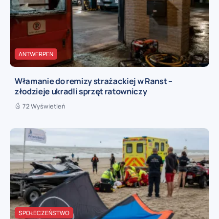
ANTWERPEN
Włamanie do remizy strażackiej w Ranst –
złodzieje ukradli sprzęt ratowniczy
72 Wyświetleń
SPOŁECZEŃSTWO