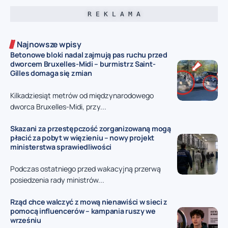
R E K L A M A
Najnowsze wpisy
Betonowe bloki nadal zajmują pas ruchu przed
dworcem Bruxelles-Midi – burmistrz Saint-
Gilles domaga się zmian
Kilkadziesiąt metrów od międzynarodowego
dworca Bruxelles-Midi, przy...
Skazani za przestępczość zorganizowaną mogą
płacić za pobyt w więzieniu – nowy projekt
ministerstwa sprawiedliwości
Podczas ostatniego przed wakacyjną przerwą
posiedzenia rady ministrów...
Rząd chce walczyć z mową nienawiści w sieci z
pomocą influencerów – kampania ruszy we
wrześniu