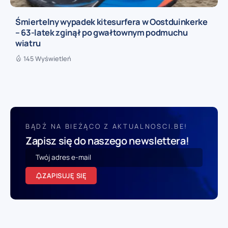
Śmiertelny wypadek kitesurfera w Oostduinkerke
– 63-latek zginął po gwałtownym podmuchu
wiatru
145 Wyświetleń
BĄDŹ NA BIEŻĄCO Z AKTUALNOSCI.BE!
Zapisz się do naszego newslettera!
ZAPISUJĘ SIĘ