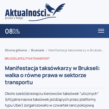
08
Aug
2026
Strona główna
Bruksela
Manifestacja taksówkarzy w Brukseli: walka o równe prawa w sektorze transportu
/
/
BRUKSELA
POLITYKA
TRANSPORT
Manifestacja taksówkarzy w Brukseli:
walka o równe prawa w sektorze
transportu
Około sześćdziesięciu kierowców taksówek “ulicznych”
(oficjalna nazwa taksówek jeżdżących przez platformy
typu Uber) zorganizowało w czwartek rano pokojową