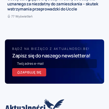
uznanego za niezdatny do zamieszkania – skutek
wstrzymania przeprowadzki do Uccle
77 Wyświetleń
BĄDŹ NA BIEŻĄCO Z AKTUALNOSCI.BE!
Zapisz się do naszego newslettera!
ZAPISUJĘ SIĘ