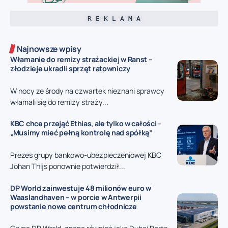
R E K L A M A
Najnowsze wpisy
Włamanie do remizy strażackiej w Ranst –
złodzieje ukradli sprzęt ratowniczy
W nocy ze środy na czwartek nieznani sprawcy
włamali się do remizy straży...
KBC chce przejąć Ethias, ale tylko w całości –
„Musimy mieć pełną kontrolę nad spółką”
Prezes grupy bankowo-ubezpieczeniowej KBC
Johan Thijs ponownie potwierdził...
DP World zainwestuje 48 milionów euro w
Waaslandhaven – w porcie w Antwerpii
powstanie nowe centrum chłodnicze