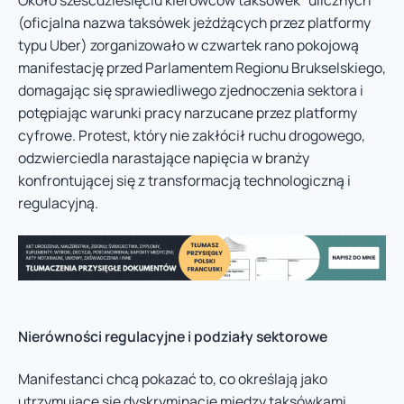
Około sześćdziesięciu kierowców taksówek “ulicznych”
(oficjalna nazwa taksówek jeżdżących przez platformy
typu Uber) zorganizowało w czwartek rano pokojową
manifestację przed Parlamentem Regionu Brukselskiego,
domagając się sprawiedliwego zjednoczenia sektora i
potępiając warunki pracy narzucane przez platformy
cyfrowe. Protest, który nie zakłócił ruchu drogowego,
odzwierciedla narastające napięcia w branży
konfrontującej się z transformacją technologiczną i
regulacyjną.
Nierówności regulacyjne i podziały sektorowe
Manifestanci chcą pokazać to, co określają jako
utrzymujące się dyskryminacje między taksówkami