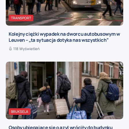
TRANSPORT
Kolejny ciężki wypadek na dworcu autobusowym w
Leuven – „ta sytuacja dotyka nas wszystkich”
118 Wyświetleń
BRUKSELA
Osoby ubiegające się o azyl wróciły do budynku