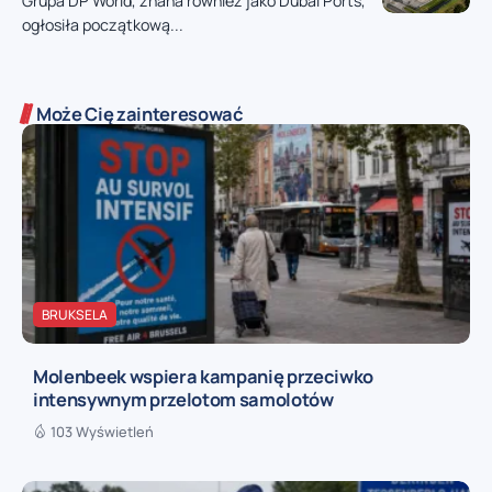
Grupa DP World, znana również jako Dubai Ports,
ogłosiła początkową...
Może Cię zainteresować
BRUKSELA
Molenbeek wspiera kampanię przeciwko
intensywnym przelotom samolotów
103 Wyświetleń