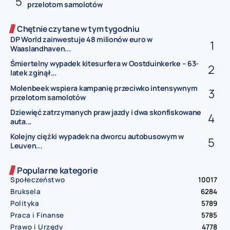
przelotom samolotów
Chętnie czytane w tym tygodniu
DP World zainwestuje 48 milionów euro w
Waaslandhaven...
Śmiertelny wypadek kitesurfera w Oostduinkerke – 63-
latek zginął...
Molenbeek wspiera kampanię przeciwko intensywnym
przelotom samolotów
Dziewięć zatrzymanych praw jazdy i dwa skonfiskowane
auta...
Kolejny ciężki wypadek na dworcu autobusowym w
Leuven...
Popularne kategorie
Społeczeństwo
10017
Bruksela
6284
Polityka
5789
Praca i Finanse
5785
Prawo i Urzędy
4778