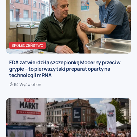
SPOŁECZEŃSTWO
FDA zatwierdziła szczepionkę Moderny przeciw
grypie – to pierwszy taki preparat oparty na
technologii mRNA
54 Wyświetleń