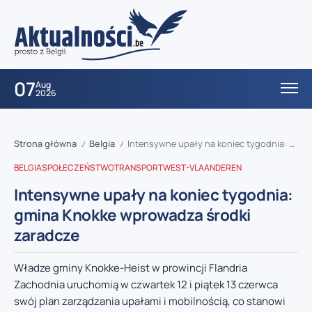
07
Aug
2026
Strona główna
Belgia
Intensywne upały na koniec tygodnia: gmina Knokke wprowadza środki zaradcze
/
/
BELGIA
SPOŁECZEŃSTWO
TRANSPORT
WEST-VLAANDEREN
Intensywne upały na koniec tygodnia:
gmina Knokke wprowadza środki
zaradcze
Władze gminy Knokke-Heist w prowincji Flandria
Zachodnia uruchomią w czwartek 12 i piątek 13 czerwca
swój plan zarządzania upałami i mobilnością, co stanowi