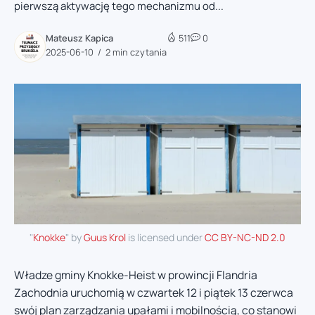
pierwszą aktywację tego mechanizmu od...
Mateusz Kapica
511
0
2025-06-10
2 min czytania
"
Knokke
" by
Guus Krol
is licensed under
CC BY-NC-ND 2.0
Władze gminy Knokke-Heist w prowincji Flandria
Zachodnia uruchomią w czwartek 12 i piątek 13 czerwca
swój plan zarządzania upałami i mobilnością, co stanowi