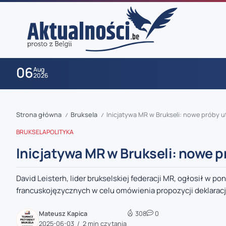
06
Aug
2026
Strona główna
Bruksela
Inicjatywa MR w Brukseli: nowe próby ut
/
/
BRUKSELA
POLITYKA
Inicjatywa MR w Brukseli: nowe p
David Leisterh, lider brukselskiej federacji MR, ogłosił w p
zaobserwuj nas
francuskojęzycznych w celu omówienia propozycji deklaracji
zaobserwuj nas
Mateusz Kapica
308
0
2025-06-03
2 min czytania