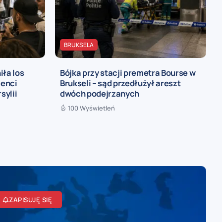
BRUKSELA
iła los
Bójka przy stacji premetra Bourse w
ienci
Brukseli – sąd przedłużył areszt
sylii
dwóch podejrzanych
100 Wyświetleń
ZAPISUJĘ SIĘ