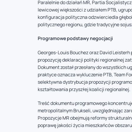
Paralelnie do działań MR, Partia Socjalisty
lewicowej większości z udziałem PTB, ugrup
konfiguracja polityczna odzwierciedla głęb
politycznego regionu, gdzie tradycyjne soj
Programowe podstawy negocjacji
Georges-Louis Bouchez oraz David Leisterh 
propozycję deklaracji polityki regionalnej z
Dokument został przesłany do wszystkich u
praktyce oznacza wykluczenie PTB, Team Fou
selektywna dystrybucja propozycji programo
kształtowania przyszłej koalicji regionalnej.
Treść dokumentu programowego koncentruje
metropolitalnym Brukseli, uwzględniając zar
Propozycje MR obejmują reformy strukturaln
poprawę jakości życia mieszkańców obszaru