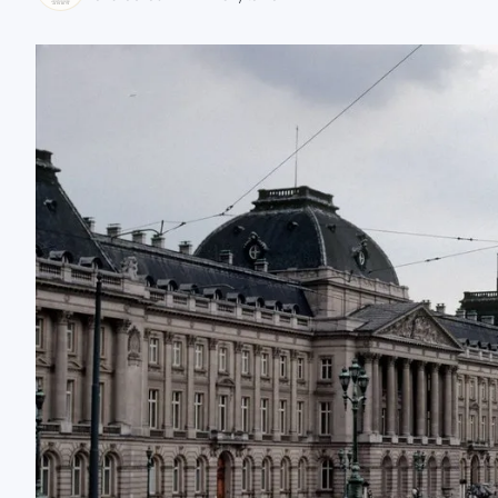
zaobserwuj nas
zaobserwuj nas
zaobserwuj nas
zaobserwuj nas