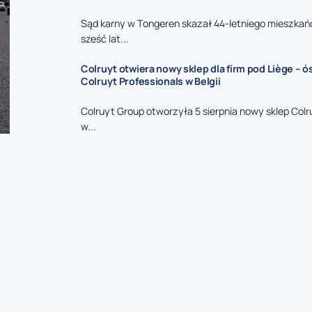
Sąd karny w Tongeren skazał 44-letniego mieszkań
sześć lat...
Colruyt otwiera nowy sklep dla firm pod Liège – 
Colruyt Professionals w Belgii
Colruyt Group otworzyła 5 sierpnia nowy sklep Colr
w...