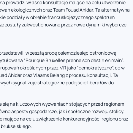
czna prowadzi własne konsultacje mające na celu utworzenie
owań ekologicznych oraz Team Fouad Ahidar. Ta alternatywna
okie podziały w obrębie francuskojęzycznego spektrum
usze zostały zakwestionowane przez nowe dynamiki wyborcze.
przedstawili w zeszłą środę osiemdziesięciostronicową
atytułowaną “Pour que Bruxelles prenne son destin en main”.
grupowań określanych przez MR jako “demokratyczne”, co w
ad Ahidar oraz Vlaams Belang z procesu konsultacji. Ta
wych sygnalizuje strategiczne podejście liberałów do
 się na kluczowych wyzwaniach stojących przed regionem
ówno aspekty gospodarcze, jak i społeczne rozwoju stolicy.
e mające na celu zwiększenie konkurencyjności regionu oraz
 brukselskiego.