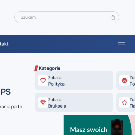
takt
Kategorie
Zobacz
Zo
Polityka
Po
 PS
Zobacz
Zo
Bruksela
Fl
ania partii