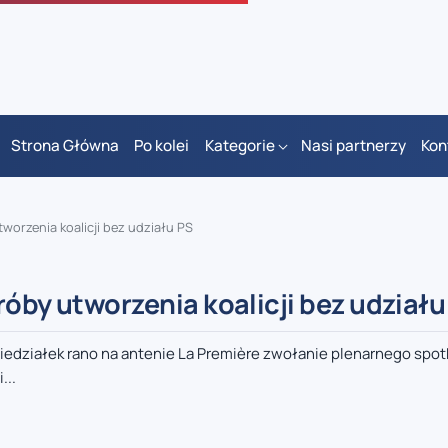
Strona Główna
Po kolei
Kategorie
Nasi partnerzy
Kon
worzenia koalicji bez udziału PS
róby utworzenia koalicji bez udziału
oniedziałek rano na antenie La Première zwołanie plenarnego spotk
...