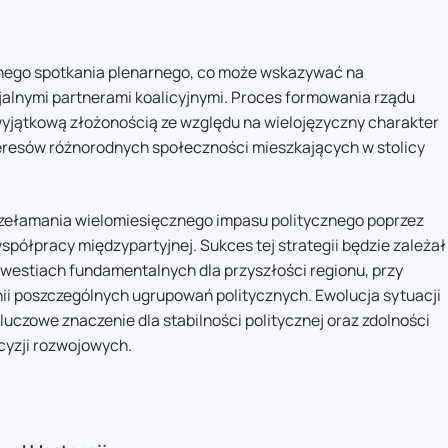
wanego spotkania plenarnego, co może wskazywać na
jalnymi partnerami koalicyjnymi. Proces formowania rządu
wyjątkową złożonością ze względu na wielojęzyczny charakter
eresów różnorodnych społeczności mieszkających w stolicy
rzełamania wielomiesięcznego impasu politycznego poprzez
ółpracy międzypartyjnej. Sukces tej strategii będzie zależał
westiach fundamentalnych dla przyszłości regionu, przy
i poszczególnych ugrupowań politycznych. Ewolucja sytuacji
czowe znaczenie dla stabilności politycznej oraz zdolności
cyzji rozwojowych.