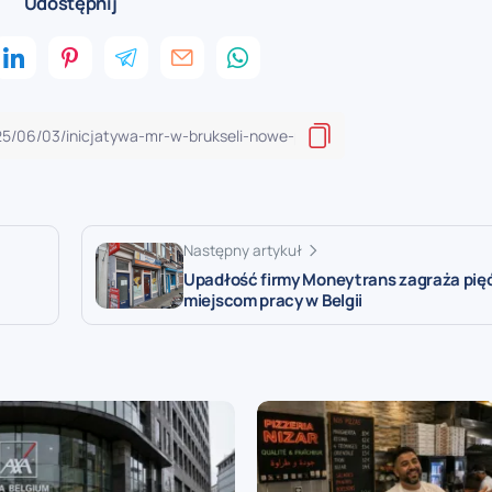
Udostępnij
Następny artykuł
Upadłość firmy Moneytrans zagraża pięć
miejscom pracy w Belgii