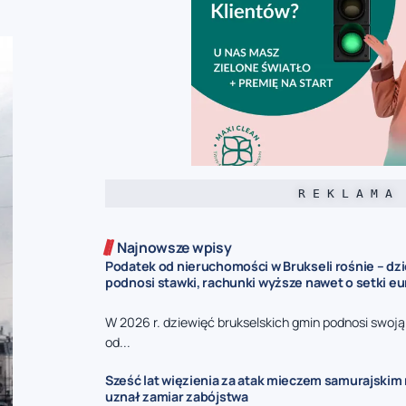
R E K L A M A
Najnowsze wpisy
Podatek od nieruchomości w Brukseli rośnie – dz
podnosi stawki, rachunki wyższe nawet o setki eu
W 2026 r. dziewięć brukselskich gmin podnosi swoj
od...
Sześć lat więzienia za atak mieczem samurajskim n
uznał zamiar zabójstwa