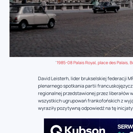
"
1985-08 Palais Royal, place des Palais, B
David Leisterh, lider brukselskiej federacji 
plenarnego spotkania partii francuskojęzycz
regionalnej przedstawionej przez liberałów 
wszystkich ugrupowań frankofońskich z wyjąt
wyraziły pozytywną odpowiedź na tę inicjat