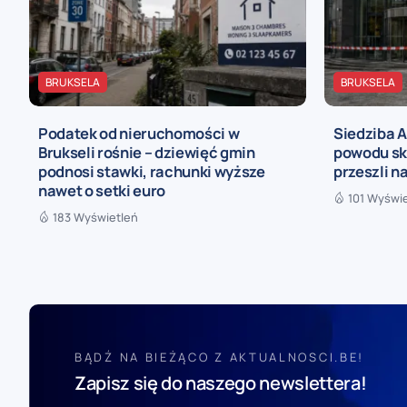
BRUKSELA
BRUKSELA
Podatek od nieruchomości w
Siedziba 
Brukseli rośnie – dziewięć gmin
powodu sk
podnosi stawki, rachunki wyższe
przeszli n
nawet o setki euro
101 Wyświ
183 Wyświetleń
BĄDŹ NA BIEŻĄCO Z AKTUALNOSCI.BE!
Zapisz się do naszego newslettera!