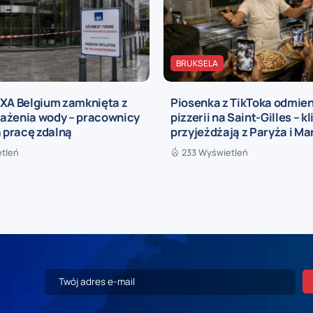
BRUKSELA
AXA Belgium zamknięta z
Piosenka z TikToka odmien
ażenia wody – pracownicy
pizzerii na Saint-Gilles – kl
a pracę zdalną
przyjeżdżają z Paryża i Mar
etleń
233 Wyświetleń