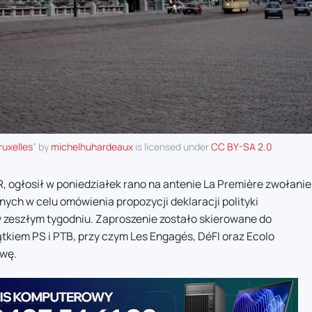
ruxelles
" by
michelhuhardeaux
is licensed under
CC BY-SA 2.0
MR, ogłosił w poniedziałek rano na antenie La Première zwołanie
nych w celu omówienia propozycji deklaracji polityki
w zeszłym tygodniu. Zaproszenie zostało skierowane do
kiem PS i PTB, przy czym Les Engagés, DéFI oraz Ecolo
ywę.