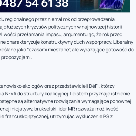
du regionalnego przez niemal rok od przeprowadzenia
ajdłuższych kryzysów politycznych w najnowszej historii
żliwości przełamania impasu, argumentując, że rok przed
zne charakteryzuje konstruktywny duch współpracy. Liberalny
kreślane jako “czasami mieszane”, ale wyrażające gotowość do
 propozycjami.
nowisko ekologów oraz przedstawicieli DéFI, którzy
N-VA do struktury koalicyjnej. Leisterh przyznaje istnienie
 dostępne są alternatywne rozwiązania wymagające ponownej
nej inicjatywy, brukselski lider MR rozważa możliwość
ie francuskojęzycznej, utrzymując wykluczenie PS z