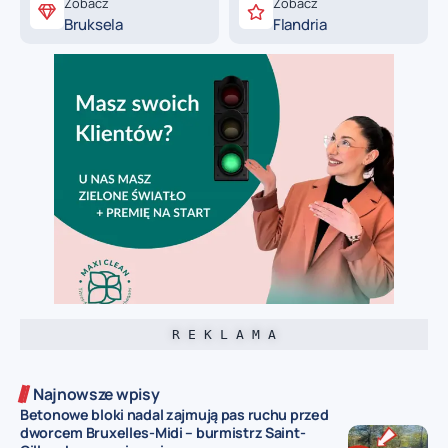
Zobacz
Zobacz
Bruksela
Flandria
R E K L A M A
Najnowsze wpisy
Betonowe bloki nadal zajmują pas ruchu przed
dworcem Bruxelles-Midi – burmistrz Saint-