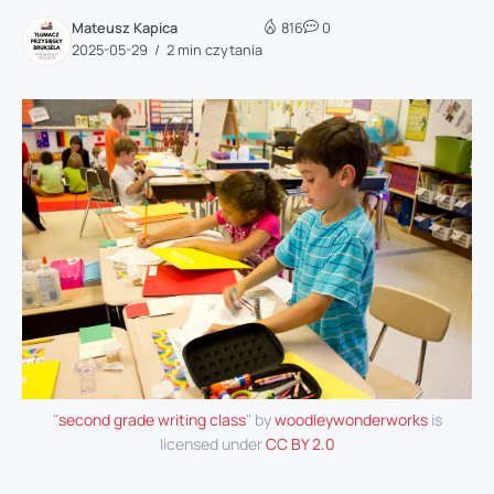
Mateusz Kapica
816
0
2025-05-29
2 min czytania
"
second grade writing class
" by
woodleywonderworks
is
licensed under
CC BY 2.0