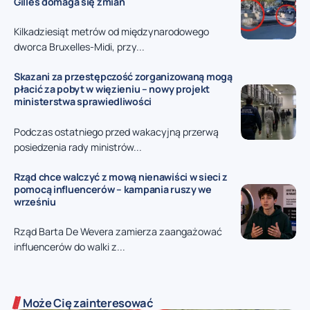
Gilles domaga się zmian
Kilkadziesiąt metrów od międzynarodowego
dworca Bruxelles-Midi, przy...
Skazani za przestępczość zorganizowaną mogą
płacić za pobyt w więzieniu – nowy projekt
ministerstwa sprawiedliwości
Podczas ostatniego przed wakacyjną przerwą
posiedzenia rady ministrów...
Rząd chce walczyć z mową nienawiści w sieci z
pomocą influencerów – kampania ruszy we
wrześniu
Rząd Barta De Wevera zamierza zaangażować
influencerów do walki z...
Może Cię zainteresować