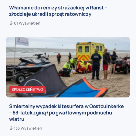
Włamanie do remizy strażackiej w Ranst –
złodzieje ukradli sprzęt ratowniczy
61 Wyświetleń
SPOŁECZEŃSTWO
Śmiertelny wypadek kitesurfera w Oostduinkerke
– 63-latek zginął po gwałtownym podmuchu
wiatru
133 Wyświetleń