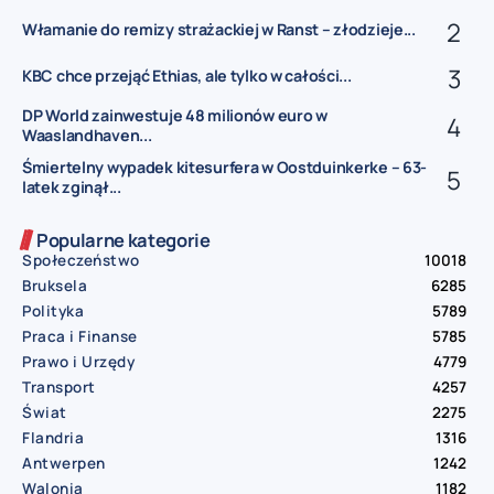
Włamanie do remizy strażackiej w Ranst – złodzieje...
KBC chce przejąć Ethias, ale tylko w całości...
DP World zainwestuje 48 milionów euro w
Waaslandhaven...
Śmiertelny wypadek kitesurfera w Oostduinkerke – 63-
latek zginął...
Popularne kategorie
Społeczeństwo
10018
Bruksela
6285
Polityka
5789
Praca i Finanse
5785
Prawo i Urzędy
4779
Transport
4257
Świat
2275
Flandria
1316
Antwerpen
1242
Walonia
1182