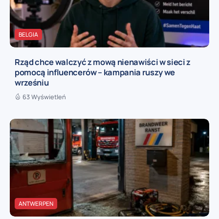
BELGIA
Rząd chce walczyć z mową nienawiści w sieci z
pomocą influencerów – kampania ruszy we
wrześniu
63 Wyświetleń
ANTWERPEN