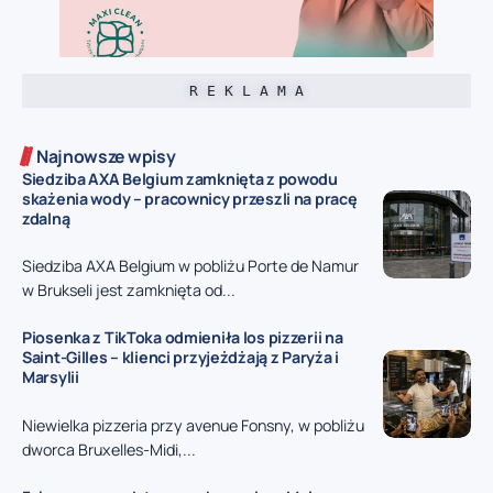
R E K L A M A
Najnowsze wpisy
Siedziba AXA Belgium zamknięta z powodu
skażenia wody – pracownicy przeszli na pracę
zdalną
Siedziba AXA Belgium w pobliżu Porte de Namur
w Brukseli jest zamknięta od...
Piosenka z TikToka odmieniła los pizzerii na
Saint-Gilles – klienci przyjeżdżają z Paryża i
Marsylii
Niewielka pizzeria przy avenue Fonsny, w pobliżu
dworca Bruxelles-Midi,...