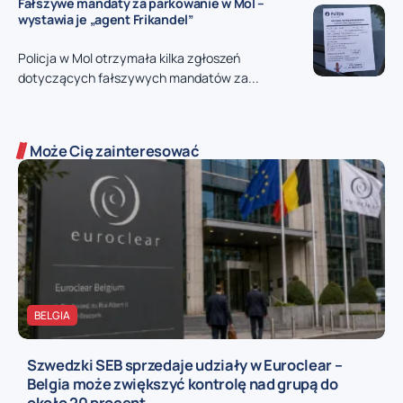
Fałszywe mandaty za parkowanie w Mol –
wystawia je „agent Frikandel”
Policja w Mol otrzymała kilka zgłoszeń
dotyczących fałszywych mandatów za...
Może Cię zainteresować
BELGIA
Szwedzki SEB sprzedaje udziały w Euroclear –
Belgia może zwiększyć kontrolę nad grupą do
około 20 procent