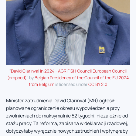
"
David Clarinval in 2024 - AGRIFISH Council European Council
(cropped)
" by
Belgian Presidency of the Council of the EU 2024
from Belgium
is licensed under
CC BY 2.0
Minister zatrudnienia David Clarinval (MR) ogłosił
planowane ograniczenie okresu wypowiedzenia przy
zwolnieniach do maksymalnie 52 tygodni, niezależnie od
stażu pracy. Ta reforma, zapisana w deklaracji rządowej,
dotyczyłaby wyłącznie nowych zatrudnień i wpłynęłaby