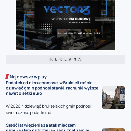
R E K L A M A
Najnowsze wpisy
Podatek od nieruchomości w Brukseli rośnie –
dziewięć gmin podnosi stawki, rachunki wyższe
nawet o setki euro
W 2026 r. dziewięć brukselskich gmin podnosi
swoją część podatku od...
Sześć lat więzienia za atak mieczem
samurajskim na fryzjera – sąd uznał zamiar