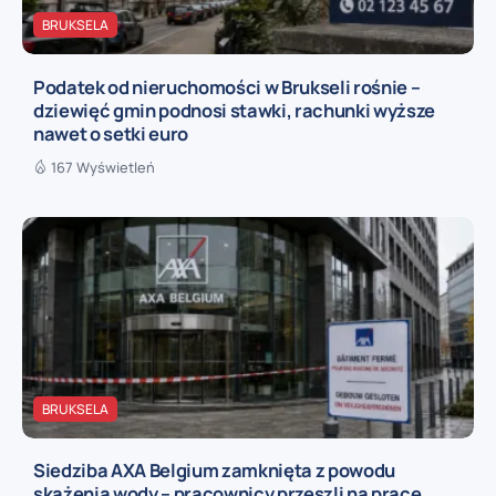
BRUKSELA
Podatek od nieruchomości w Brukseli rośnie –
dziewięć gmin podnosi stawki, rachunki wyższe
nawet o setki euro
167 Wyświetleń
BRUKSELA
Siedziba AXA Belgium zamknięta z powodu
skażenia wody – pracownicy przeszli na pracę