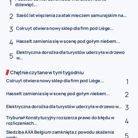
dziewięć...
Sześć lat więzienia za atak mieczem samurajskim na...
Colruyt otwiera nowy sklep dla firm pod Liège...
Hasselt zamienia się w scenę pod gołym niebem...
Elektryczna dorożka dla turystów uderzyła w drzewo
w...
Chętnie czytane w tym tygodniu
Colruyt otwiera nowy sklep dla firm pod Liège...
Hasselt zamienia się w scenę pod gołym niebem...
Elektryczna dorożka dla turystów uderzyła w drzewo w...
Trybunał Konstytucyjny rozszerza prawo do błędu w
rozliczeniach...
Siedziba AXA Belgium zamknięta z powodu skażenia
wody...