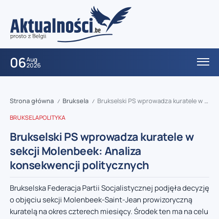
06
Aug
2026
Strona główna
Bruksela
Brukselski PS wprowadza kuratele w sekcji Molenbeek: Analiza konsekwencji politycznych
/
/
BRUKSELA
POLITYKA
Brukselski PS wprowadza kuratele w
sekcji Molenbeek: Analiza
konsekwencji politycznych
Brukselska Federacja Partii Socjalistycznej podjęła decyzję
o objęciu sekcji Molenbeek-Saint-Jean prowizoryczną
kuratelą na okres czterech miesięcy. Środek ten ma na celu