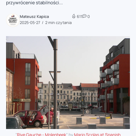
przywrócenie stabilności...
Mateusz Kapica
611
0
2025-05-27
2 min czytania
"
Rive Gauche - Molenbeek
" by
Mario Scolas at Spanish