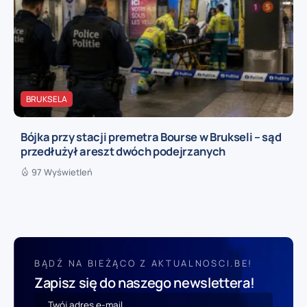
BRUKSELA
Bójka przy stacji premetra Bourse w Brukseli – sąd
przedłużył areszt dwóch podejrzanych
97 Wyświetleń
BĄDŹ NA BIEŻĄCO Z AKTUALNOSCI.BE!
Zapisz się do naszego newslettera!