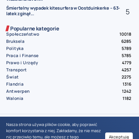
Śmiertelny wypadek kitesurfera w Oostduinkerke – 63-
latek zginął...
Popularne kategorie
Społeczeństwo
10018
Bruksela
6285
Polityka
5789
Praca i Finanse
5785
Prawo i Urzędy
4779
Transport
4257
Świat
2275
Flandria
1316
Antwerpen
1242
Walonia
1182
© Aktualnosci.be – All Right Reserved 2016-2026
Nasza strona używa plików cookie, aby poprawić
komfort korzystania z niej. Zakładamy, że nie masz
nic przeciwko temu, ale możesz z tego
Akceptuję
Wiadomości Belgia
Wydarzenia Belgia
Informacje Belgia
Nowinki Belgia
Nowości Belgia
Co w Belgii
Aktualności Belgia | Wiadomości z Belgii | Informacje dla mieszkańców Belgii | Życie w Belgii | Praca w Belgii | Prawo i przepisy w Belgii | Wydarzenia lokalne Belgia | Edukacja w Belgii | Porady dla rezydentów Belgii | Codzienne życie w Belgii | Polonia w Belgii | Aktualności społeczno-polityczne | Przewodnik dla imigrantów w Belgii | Gospodarka Belgii | Kultura i tradycje w Belgii