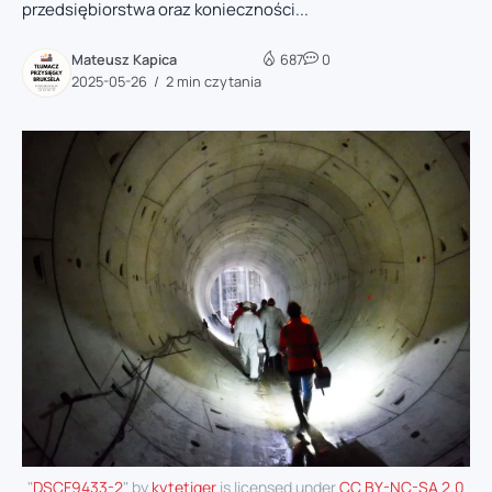
przedsiębiorstwa oraz konieczności...
Mateusz Kapica
687
0
2025-05-26
2 min czytania
"
DSCF9433-2
" by
kytetiger
is licensed under
CC BY-NC-SA 2.0