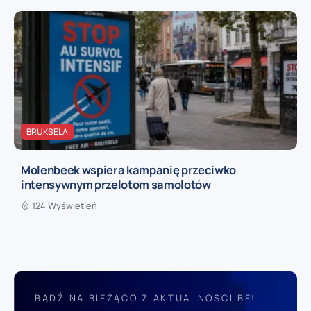
BRUKSELA
Molenbeek wspiera kampanię przeciwko
intensywnym przelotom samolotów
124 Wyświetleń
BĄDŹ NA BIEŻĄCO Z AKTUALNOSCI.BE!