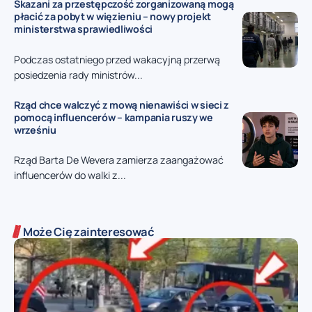
Skazani za przestępczość zorganizowaną mogą
płacić za pobyt w więzieniu – nowy projekt
ministerstwa sprawiedliwości
Podczas ostatniego przed wakacyjną przerwą
posiedzenia rady ministrów...
Rząd chce walczyć z mową nienawiści w sieci z
pomocą influencerów – kampania ruszy we
wrześniu
Rząd Barta De Wevera zamierza zaangażować
influencerów do walki z...
Może Cię zainteresować