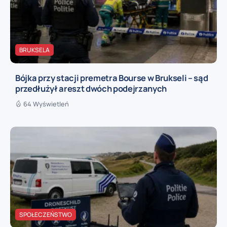
BRUKSELA
Bójka przy stacji premetra Bourse w Brukseli – sąd
przedłużył areszt dwóch podejrzanych
64 Wyświetleń
SPOŁECZEŃSTWO