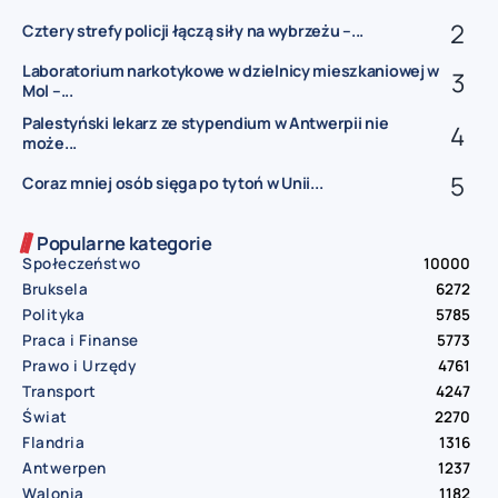
Cztery strefy policji łączą siły na wybrzeżu –...
Laboratorium narkotykowe w dzielnicy mieszkaniowej w
Mol –...
Palestyński lekarz ze stypendium w Antwerpii nie
może...
Coraz mniej osób sięga po tytoń w Unii...
Popularne kategorie
Społeczeństwo
10000
Bruksela
6272
Polityka
5785
Praca i Finanse
5773
Prawo i Urzędy
4761
Transport
4247
Świat
2270
Flandria
1316
Antwerpen
1237
Walonia
1182