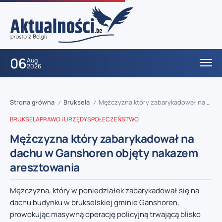
06
Aug
2026
Strona główna
Bruksela
Mężczyzna który zabarykadował na dachu w Ganshoren objęty nakazem aresztowania
/
/
BRUKSELA
PRAWO I URZĘDY
SPOŁECZEŃSTWO
Mężczyzna który zabarykadował na
dachu w Ganshoren objęty nakazem
aresztowania
Mężczyzna, który w poniedziałek zabarykadował się na
dachu budynku w brukselskiej gminie Ganshoren,
prowokując masywną operację policyjną trwającą blisko