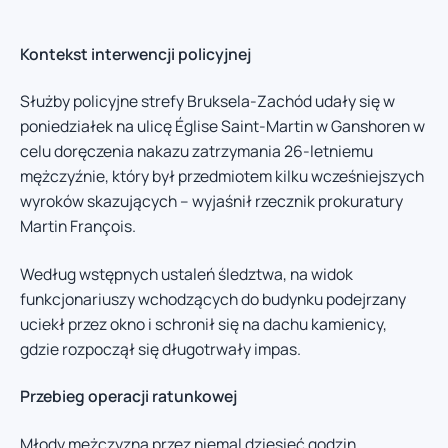
Kontekst interwencji policyjnej
Służby policyjne strefy Bruksela-Zachód udały się w
poniedziałek na ulicę Église Saint-Martin w Ganshoren w
celu doręczenia nakazu zatrzymania 26-letniemu
mężczyźnie, który był przedmiotem kilku wcześniejszych
wyroków skazujących – wyjaśnił rzecznik prokuratury
Martin François.
Według wstępnych ustaleń śledztwa, na widok
funkcjonariuszy wchodzących do budynku podejrzany
uciekł przez okno i schronił się na dachu kamienicy,
gdzie rozpoczął się długotrwały impas.
Przebieg operacji ratunkowej
Młody mężczyzna przez niemal dziesięć godzin