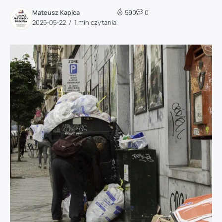
Mateusz Kapica
590
0
2025-05-22
1 min czytania