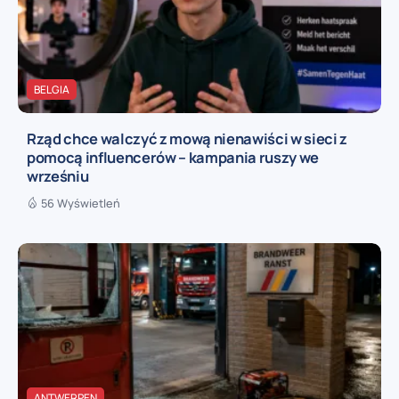
BELGIA
Rząd chce walczyć z mową nienawiści w sieci z
pomocą influencerów – kampania ruszy we
wrześniu
56 Wyświetleń
ANTWERPEN