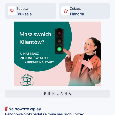
Zobacz
Zobacz
Bruksela
Flandria
R E K L A M A
Najnowsze wpisy
Betonowe bloki nadal zajmują pas ruchu przed