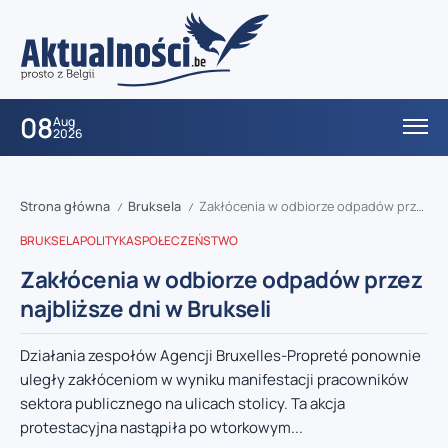
08
Aug
2026
Strona główna
Bruksela
Zakłócenia w odbiorze odpadów przez najbliższe dni w Brukseli
/
/
BRUKSELA
POLITYKA
SPOŁECZEŃSTWO
Zakłócenia w odbiorze odpadów przez
najbliższe dni w Brukseli
Działania zespołów Agencji Bruxelles-Propreté ponownie
uległy zakłóceniom w wyniku manifestacji pracowników
sektora publicznego na ulicach stolicy. Ta akcja
protestacyjna nastąpiła po wtorkowym...