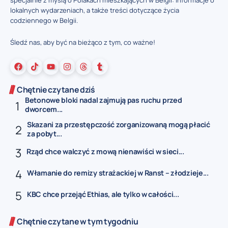
specjalnie z myślą o Polakach mieszkających w Belgii: informacje o
lokalnych wydarzeniach, a także treści dotyczące życia
codziennego w Belgii.
Śledź nas, aby być na bieżąco z tym, co ważne!
Chętnie czytane dziś
Betonowe bloki nadal zajmują pas ruchu przed
dworcem...
Skazani za przestępczość zorganizowaną mogą płacić
za pobyt...
Rząd chce walczyć z mową nienawiści w sieci...
Włamanie do remizy strażackiej w Ranst – złodzieje...
KBC chce przejąć Ethias, ale tylko w całości...
Chętnie czytane w tym tygodniu