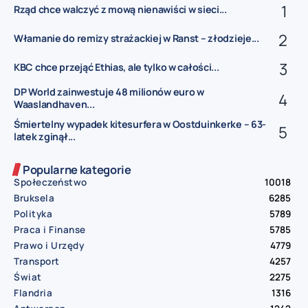
Rząd chce walczyć z mową nienawiści w sieci...
Włamanie do remizy strażackiej w Ranst – złodzieje...
KBC chce przejąć Ethias, ale tylko w całości...
DP World zainwestuje 48 milionów euro w
Waaslandhaven...
Śmiertelny wypadek kitesurfera w Oostduinkerke – 63-
latek zginął...
Popularne kategorie
Społeczeństwo
10018
Bruksela
6285
Polityka
5789
Praca i Finanse
5785
Prawo i Urzędy
4779
Transport
4257
Świat
2275
Flandria
1316