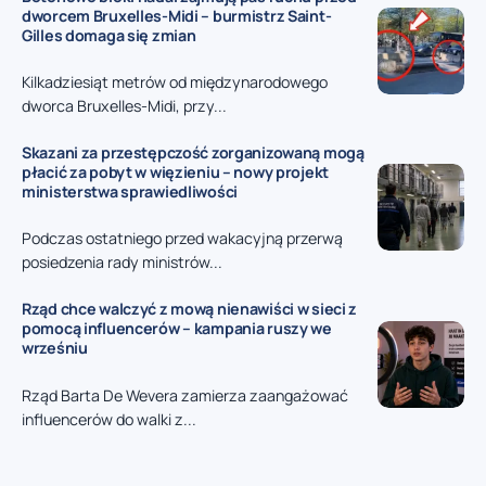
dworcem Bruxelles-Midi – burmistrz Saint-
Gilles domaga się zmian
Kilkadziesiąt metrów od międzynarodowego
dworca Bruxelles-Midi, przy...
Skazani za przestępczość zorganizowaną mogą
płacić za pobyt w więzieniu – nowy projekt
ministerstwa sprawiedliwości
Podczas ostatniego przed wakacyjną przerwą
posiedzenia rady ministrów...
Rząd chce walczyć z mową nienawiści w sieci z
pomocą influencerów – kampania ruszy we
wrześniu
Rząd Barta De Wevera zamierza zaangażować
influencerów do walki z...