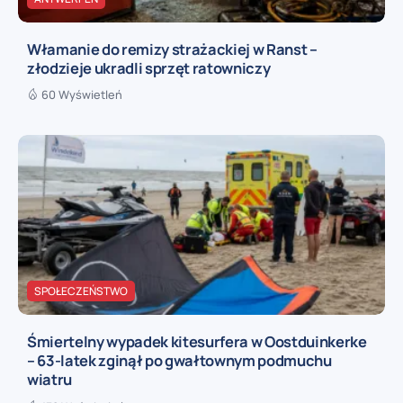
Włamanie do remizy strażackiej w Ranst –
złodzieje ukradli sprzęt ratowniczy
60 Wyświetleń
SPOŁECZEŃSTWO
Śmiertelny wypadek kitesurfera w Oostduinkerke
– 63-latek zginął po gwałtownym podmuchu
wiatru