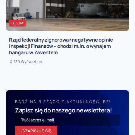
BELGIA
Rząd federalny zignorował negatywne opinie
Inspekcji Finansów – chodzi m.in. o wynajem
hangaru w Zaventem
130 Wyświetleń
BĄDŹ NA BIEŻĄCO Z AKTUALNOSCI.BE!
Zapisz się do naszego newslettera!
ZAPISUJĘ SIĘ