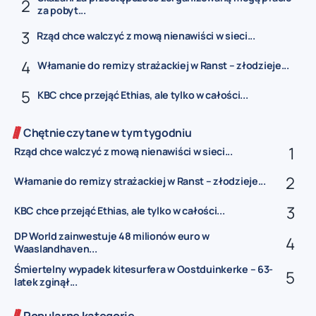
za pobyt...
Rząd chce walczyć z mową nienawiści w sieci...
Włamanie do remizy strażackiej w Ranst – złodzieje...
KBC chce przejąć Ethias, ale tylko w całości...
Chętnie czytane w tym tygodniu
Rząd chce walczyć z mową nienawiści w sieci...
Włamanie do remizy strażackiej w Ranst – złodzieje...
KBC chce przejąć Ethias, ale tylko w całości...
DP World zainwestuje 48 milionów euro w
Waaslandhaven...
Śmiertelny wypadek kitesurfera w Oostduinkerke – 63-
latek zginął...
Popularne kategorie