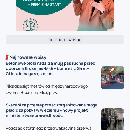
R E K L A M A
Najnowsze wpisy
Betonowe bloki nadal zajmują pas ruchu przed
dworcem Bruxelles-Midi – burmistrz Saint-
Gilles domaga się zmian
Kilkadziesiąt metrów od międzynarodowego
dworca Bruxelles-Midi, przy...
Skazani za przestępczość zorganizowaną mogą
płacić za pobyt w więzieniu – nowy projekt
ministerstwa sprawiedliwości
Podczas ostatniego przed wakacyjną przerwą