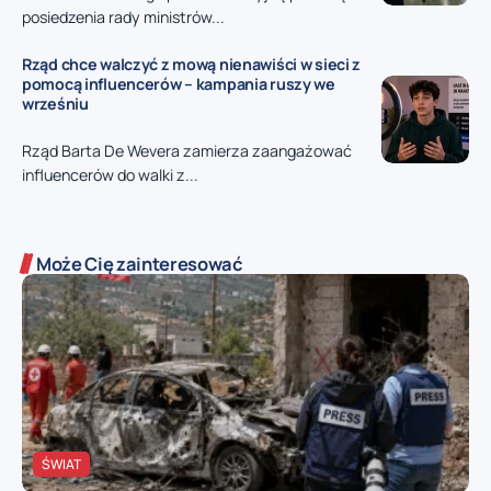
posiedzenia rady ministrów...
Rząd chce walczyć z mową nienawiści w sieci z
pomocą influencerów – kampania ruszy we
wrześniu
Rząd Barta De Wevera zamierza zaangażować
influencerów do walki z...
Może Cię zainteresować
ŚWIAT