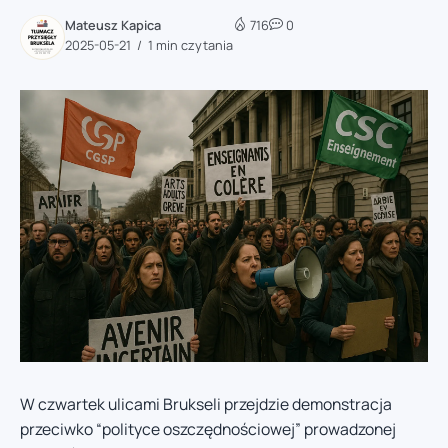
Mateusz Kapica
716
0
2025-05-21
1 min czytania
W czwartek ulicami Brukseli przejdzie demonstracja
przeciwko “polityce oszczędnościowej” prowadzonej