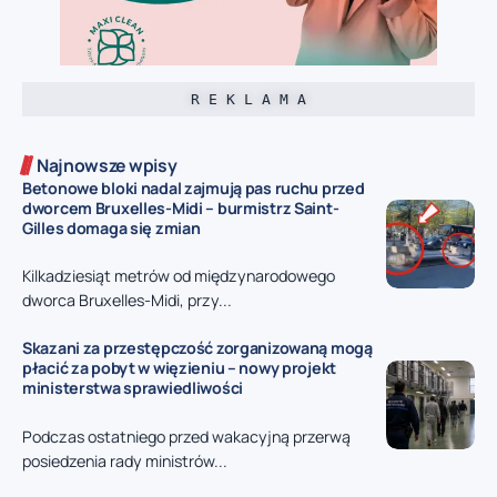
R E K L A M A
Najnowsze wpisy
Betonowe bloki nadal zajmują pas ruchu przed
dworcem Bruxelles-Midi – burmistrz Saint-
Gilles domaga się zmian
Kilkadziesiąt metrów od międzynarodowego
dworca Bruxelles-Midi, przy...
Skazani za przestępczość zorganizowaną mogą
płacić za pobyt w więzieniu – nowy projekt
ministerstwa sprawiedliwości
Podczas ostatniego przed wakacyjną przerwą
posiedzenia rady ministrów...