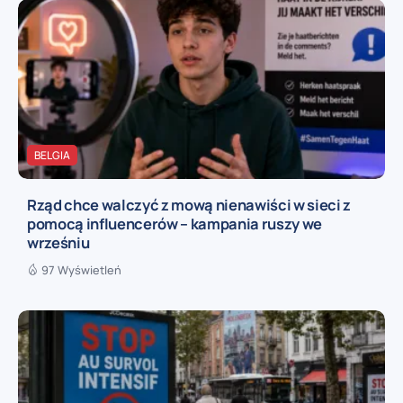
BELGIA
Rząd chce walczyć z mową nienawiści w sieci z
pomocą influencerów – kampania ruszy we
wrześniu
97 Wyświetleń