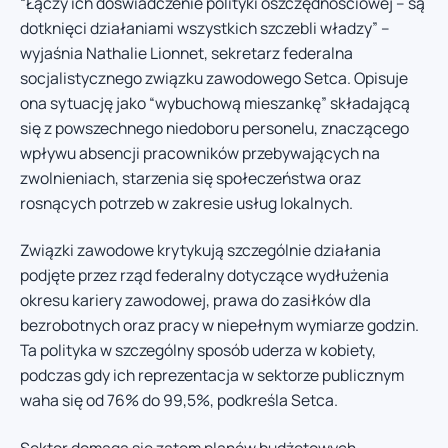
“Łączy ich doświadczenie polityki oszczędnościowej – są
dotknięci działaniami wszystkich szczebli władzy” –
wyjaśnia Nathalie Lionnet, sekretarz federalna
socjalistycznego związku zawodowego Setca. Opisuje
ona sytuację jako “wybuchową mieszankę” składającą
się z powszechnego niedoboru personelu, znaczącego
wpływu absencji pracowników przebywających na
zwolnieniach, starzenia się społeczeństwa oraz
rosnących potrzeb w zakresie usług lokalnych.
Związki zawodowe krytykują szczególnie działania
podjęte przez rząd federalny dotyczące wydłużenia
okresu kariery zawodowej, prawa do zasiłków dla
bezrobotnych oraz pracy w niepełnym wymiarze godzin.
Ta polityka w szczególny sposób uderza w kobiety,
podczas gdy ich reprezentacja w sektorze publicznym
waha się od 76% do 99,5%, podkreśla Setca.
Sektor domaga się zatem planów budżetowych