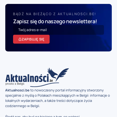
BĄDŹ NA BIEŻĄCO Z AKTUALNOSCI.BE!
Zapisz się do naszego newslettera!
ZAPISUJĘ SIĘ
Aktualnosci.be
to nowoczesny portal informacyjny stworzony
specjalnie z myślą o Polakach mieszkających w Belgii: informacje o
lokalnych wydarzeniach, a także treści dotyczące życia
codziennego w Belgii.
Śledź nas, aby być na bieżąco z tym, co ważne!