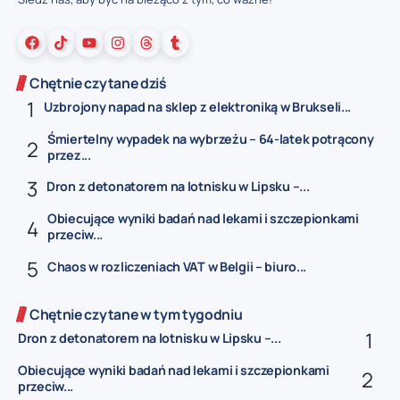
Chętnie czytane dziś
Uzbrojony napad na sklep z elektroniką w Brukseli...
Śmiertelny wypadek na wybrzeżu – 64-latek potrącony
przez...
Dron z detonatorem na lotnisku w Lipsku –...
Obiecujące wyniki badań nad lekami i szczepionkami
przeciw...
Chaos w rozliczeniach VAT w Belgii – biuro...
Chętnie czytane w tym tygodniu
Dron z detonatorem na lotnisku w Lipsku –...
Obiecujące wyniki badań nad lekami i szczepionkami
przeciw...