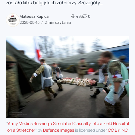
zostało kilku belgijskich żołnierzy. Szczegóły...
Mateusz Kapica
493
0
2025-05-15
2 min czytania
"
Army Medics Rushing a Simulated Casualty into a Field Hospital
on a Stretcher
" by
Defence Images
is licensed under
CC BY-NC