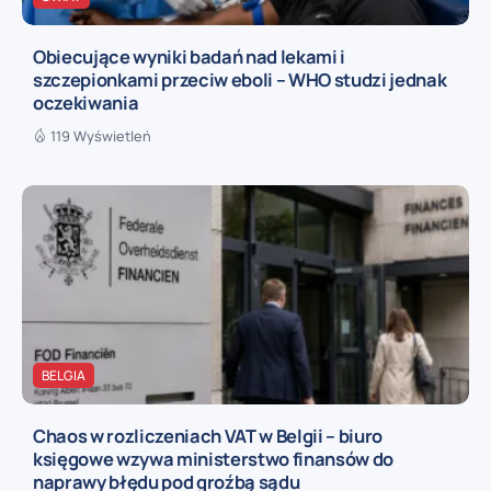
Obiecujące wyniki badań nad lekami i
szczepionkami przeciw eboli – WHO studzi jednak
oczekiwania
119 Wyświetleń
BELGIA
Chaos w rozliczeniach VAT w Belgii – biuro
księgowe wzywa ministerstwo finansów do
naprawy błędu pod groźbą sądu