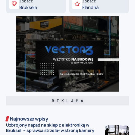
Zobacz
Zobacz
Bruksela
Flandria
R E K L A M A
Najnowsze wpisy
Uzbrojony napad na sklep z elektroniką w
Brukseli – sprawca strzelał w stronę kamery