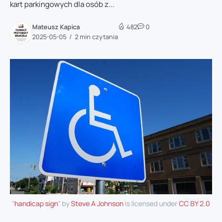
kart parkingowych dla osób z...
Mateusz Kapica
482
0
2025-05-05
2 min czytania
"
handicap sign
" by
Steve A Johnson
is licensed under
CC BY 2.0