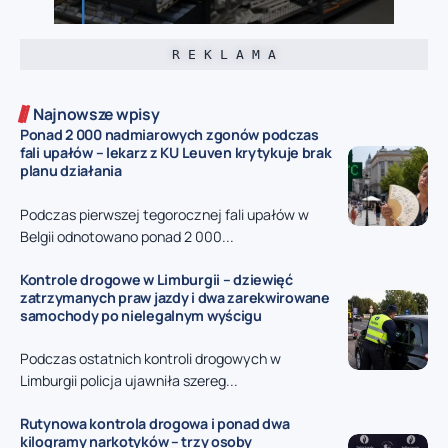
R E K L A M A
Najnowsze wpisy
Ponad 2 000 nadmiarowych zgonów podczas
fali upałów – lekarz z KU Leuven krytykuje brak
planu działania
Podczas pierwszej tegorocznej fali upałów w
Belgii odnotowano ponad 2 000...
Kontrole drogowe w Limburgii – dziewięć
zatrzymanych praw jazdy i dwa zarekwirowane
samochody po nielegalnym wyścigu
Podczas ostatnich kontroli drogowych w
Limburgii policja ujawniła szereg...
Rutynowa kontrola drogowa i ponad dwa
kilogramy narkotyków – trzy osoby