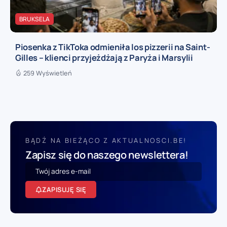
BRUKSELA
Piosenka z TikToka odmieniła los pizzerii na Saint-
Gilles – klienci przyjeżdżają z Paryża i Marsylii
259 Wyświetleń
BĄDŹ NA BIEŻĄCO Z AKTUALNOSCI.BE!
Zapisz się do naszego newslettera!
ZAPISUJĘ SIĘ