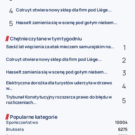
Colruyt otwiera nowy sklep dla firm pod Liège...
Hasselt zamienia się w scenę pod gołym niebem...
Chętnie czytane w tym tygodniu
Sześć lat więzienia za atak mieczem samurajskim na...
Colruyt otwiera nowy sklep dla firm pod Liège...
Hasselt zamienia się w scenę pod gołym niebem...
Elektryczna dorożka dla turystów uderzyła w drzewo
w...
Trybunał Konstytucyjny rozszerza prawo do błędu w
rozliczeniach...
Popularne kategorie
Społeczeństwo
10004
Bruksela
6275