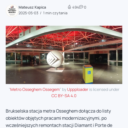
Mateusz Kapica
494
0
2025-05-03
1 min czytania
"
Metro Osseghem Ossegem
" by
Uppploader
is licensed under
CC BY-SA 4.0
Brukselska stacja metra Osseghem dołącza do listy
obiektów objętych pracami modernizacyjnymi, po
wcześniejszych remontach stacji Diamant i Porte de