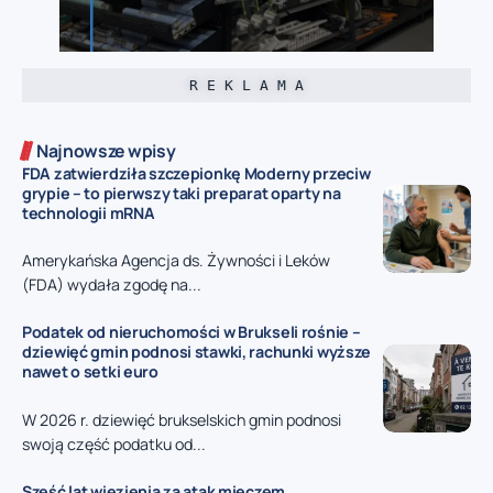
R E K L A M A
Najnowsze wpisy
FDA zatwierdziła szczepionkę Moderny przeciw
grypie – to pierwszy taki preparat oparty na
technologii mRNA
Amerykańska Agencja ds. Żywności i Leków
(FDA) wydała zgodę na...
Podatek od nieruchomości w Brukseli rośnie –
dziewięć gmin podnosi stawki, rachunki wyższe
nawet o setki euro
W 2026 r. dziewięć brukselskich gmin podnosi
swoją część podatku od...
Sześć lat więzienia za atak mieczem