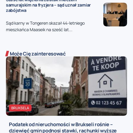
samurajskim na fryzjera – sąd uznał zamiar
zabójstwa
Sąd karny w Tongeren skazał 44-letniego
mieszkańca Maaseik na sześć lat...
Może Cię zainteresować
BRUKSELA
Podatek od nieruchomości w Brukseli rośnie –
dziewięć gmin podnosi stawki, rachunki wyższe