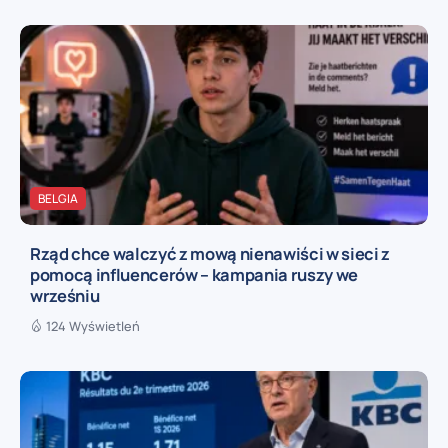
BELGIA
Rząd chce walczyć z mową nienawiści w sieci z
pomocą influencerów – kampania ruszy we
wrześniu
124 Wyświetleń