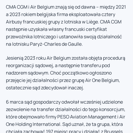
CMA CGM i Air Belgium znają się od dawna – między 2021
a 2023 rokiem belgijska firma eksploatowała cztery
Airbusy francuskiej grupy z lotniska w Liège. CMA CGM
następnie uzyskała własny francuski certyfikat
przewoźnika lotniczego i ustanowiła swoją działalność
na lotnisku Paryż-Charles de Gaulle.
Jesienią 2023 roku Air Belgium została objęta procedurą
reorganizacji sądowej, a następnie transferu pod
nadzorem sądowym. Choć początkowo ogłoszono
przejęcie jej działalności przez grupę Air One Belgium,
ostatecznie sąd zdecydował inaczej.
6 marca sąd gospodarczy odwołał wcześniej udzielone
zezwolenie na transfer działalności do tego konsorcjum,
które obejmowało firmy PESO Aviation Management i Air
One Holding International. Sąd uznał, że ta grupa, która
chciała zachować 197 miejsc pracy i działać z Brussels