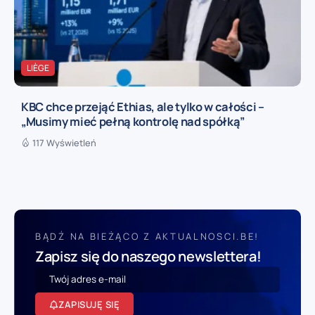
LIÈGE
KBC chce przejąć Ethias, ale tylko w całości –
„Musimy mieć pełną kontrolę nad spółką”
117 Wyświetleń
BĄDŹ NA BIEŻĄCO Z AKTUALNOSCI.BE!
Zapisz się do naszego newslettera!
ZAPISUJĘ SIĘ