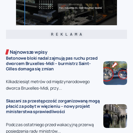
R E K L A M A
Najnowsze wpisy
Betonowe bloki nadal zajmują pas ruchu przed
dworcem Bruxelles-Midi – burmistrz Saint-
Gilles domaga się zmian
Kilkadziesiąt metrów od międzynarodowego
dworca Bruxelles-Midi, przy...
Skazani za przestępczość zorganizowaną mogą
płacić za pobyt w więzieniu – nowy projekt
ministerstwa sprawiedliwości
Podczas ostatniego przed wakacyjną przerwą
posiedzenia rady ministrów...