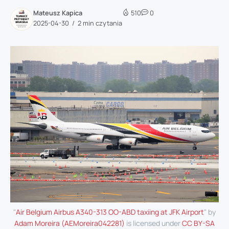
Mateusz Kapica
510
0
2025-04-30
2 min czytania
"
Air Belgium Airbus A340-313 OO-ABD taxiing at JFK Airport
" by
Adam Moreira (AEMoreira042281)
is licensed under
CC BY-SA