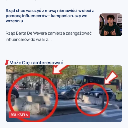
Rząd chce walczyć z mową nienawiści w sieci z
pomocą influencerów – kampania ruszy we
wrześniu
Rząd Barta De Wevera zamierza zaangażować
influencerów do walki z...
Może Cię zainteresować
BRUKSELA