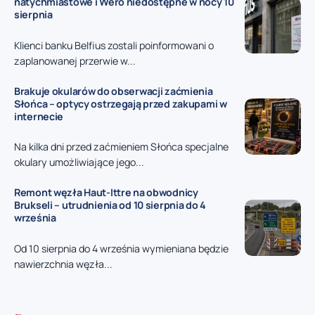
natychmiastowe i Wero niedostępne w nocy 10
sierpnia
Klienci banku Belfius zostali poinformowani o
zaplanowanej przerwie w...
Brakuje okularów do obserwacji zaćmienia
Słońca – optycy ostrzegają przed zakupami w
internecie
Na kilka dni przed zaćmieniem Słońca specjalne
okulary umożliwiające jego...
Remont węzła Haut-Ittre na obwodnicy
Brukseli – utrudnienia od 10 sierpnia do 4
września
Od 10 sierpnia do 4 września wymieniana będzie
nawierzchnia węzła...