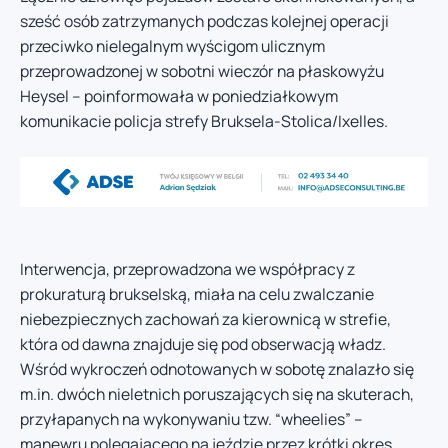
sześć osób zatrzymanych podczas kolejnej operacji
przeciwko nielegalnym wyścigom ulicznym
przeprowadzonej w sobotni wieczór na płaskowyżu
Heysel – poinformowała w poniedziałkowym
komunikacie policja strefy Bruksela-Stolica/Ixelles.
Interwencja, przeprowadzona we współpracy z
prokuraturą brukselską, miała na celu zwalczanie
niebezpiecznych zachowań za kierownicą w strefie,
która od dawna znajduje się pod obserwacją władz.
Wśród wykroczeń odnotowanych w sobotę znalazło się
m.in. dwóch nieletnich poruszających się na skuterach,
przyłapanych na wykonywaniu tzw. “wheelies” –
manewru polegającego na jeździe przez krótki okres