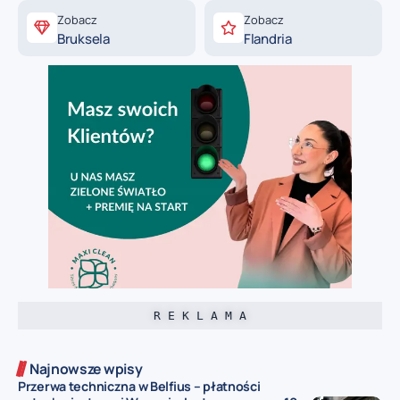
Zobacz
Zobacz
Bruksela
Flandria
R E K L A M A
Najnowsze wpisy
Przerwa techniczna w Belfius – płatności