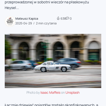
przeprowadzonej w sobotni wieczór na płaskowyżu
Heysel...
Mateusz Kapica
638
0
2025-04-29
2 min czytania
Photo by
Isaac Maffeis
on
Unsplash
Łącznie dziewięć pojazdów zostało skonfiskowanych, a