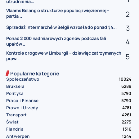
utrudnienia...
Vlaams Belang o strukturze populacji więziennej –
partia...
Sprzedaż Intermarché w Belgii wzrosła do ponad 1,4...
Ponad 2 000 nadmiarowych zgonów podczas fali
upałów...
Kontrole drogowe w Limburgii – dziewięć zatrzymanych
praw...
Popularne kategorie
Społeczeństwo
10024
Bruksela
6289
Polityka
5790
Praca i Finanse
5790
Prawo i Urzędy
4781
Transport
4261
Świat
2275
Flandria
1316
Antwerpen
1244