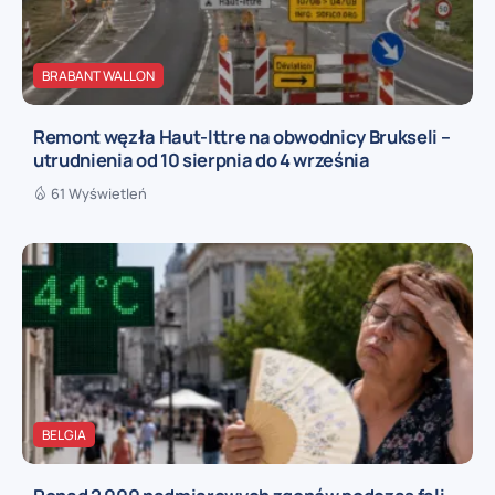
BRABANT WALLON
Remont węzła Haut-Ittre na obwodnicy Brukseli –
utrudnienia od 10 sierpnia do 4 września
61 Wyświetleń
BELGIA