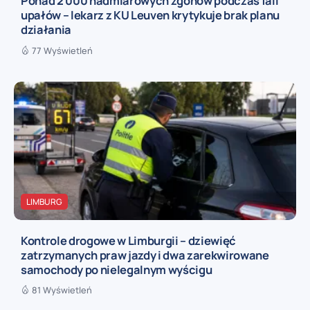
Ponad 2 000 nadmiarowych zgonów podczas fali
upałów – lekarz z KU Leuven krytykuje brak planu
działania
77 Wyświetleń
LIMBURG
Kontrole drogowe w Limburgii – dziewięć
zatrzymanych praw jazdy i dwa zarekwirowane
samochody po nielegalnym wyścigu
81 Wyświetleń