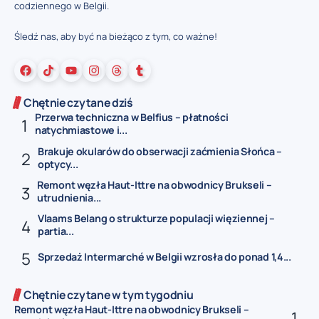
codziennego w Belgii.
Śledź nas, aby być na bieżąco z tym, co ważne!
Chętnie czytane dziś
Przerwa techniczna w Belfius – płatności
natychmiastowe i...
Brakuje okularów do obserwacji zaćmienia Słońca –
optycy...
Remont węzła Haut-Ittre na obwodnicy Brukseli –
utrudnienia...
Vlaams Belang o strukturze populacji więziennej –
partia...
Sprzedaż Intermarché w Belgii wzrosła do ponad 1,4...
Chętnie czytane w tym tygodniu
Remont węzła Haut-Ittre na obwodnicy Brukseli –