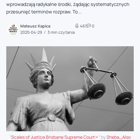
wprowadzają radykalne środki, żądając systematycznych
przesunięć terminów rozpraw. To...
Mateusz Kapica
461
0
2025-04-29
3 min czytania
"
Scales of Justice Brisbane Supreme Court=
" by
Sheba_Also