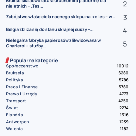
Brukselska adwokatura uruchomiła platformę dla
nieletnich – „Tes...
Zabójstwo właściciela nocnego sklepu na Ixelles – w...
Belgia zbliża się do stanu skrajnej suszy –...
Nielegalna fabryka papierosów zlikwidowana w
Charleroi – służby...
Popularne kategorie
Społeczeństwo
10012
Bruksela
6280
Polityka
5786
Praca i Finanse
5780
Prawo i Urzędy
4773
Transport
4250
Świat
2274
Flandria
1316
Antwerpen
1239
Walonia
1182