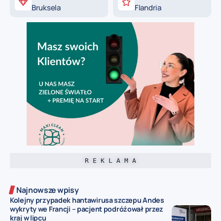
Bruksela
Flandria
R E K L A M A
Najnowsze wpisy
Kolejny przypadek hantawirusa szczepu Andes
wykryty we Francji – pacjent podróżował przez
kraj w lipcu