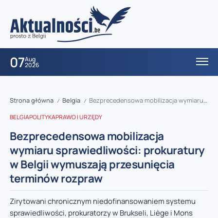
07
Aug
2026
Strona główna
Belgia
Bezprecedensowa mobilizacja wymiaru sprawiedliwości: prokuratury w Belgii wymuszają przesunięcia terminów rozpraw
/
/
BELGIA
POLITYKA
PRAWO I URZĘDY
Bezprecedensowa mobilizacja
wymiaru sprawiedliwości: prokuratury
w Belgii wymuszają przesunięcia
terminów rozpraw
Zirytowani chronicznym niedofinansowaniem systemu
sprawiedliwości, prokuratorzy w Brukseli, Liège i Mons