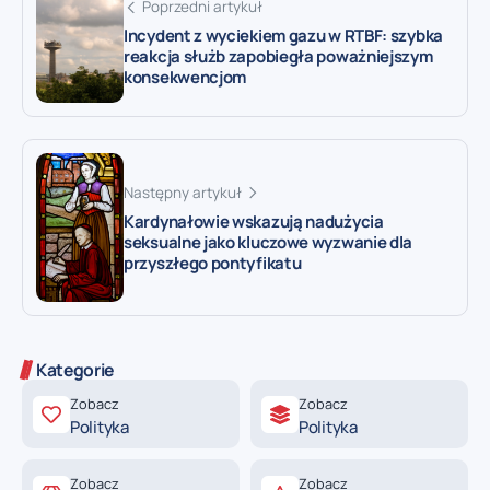
Poprzedni artykuł
Incydent z wyciekiem gazu w RTBF: szybka
reakcja służb zapobiegła poważniejszym
konsekwencjom
Następny artykuł
Kardynałowie wskazują nadużycia
seksualne jako kluczowe wyzwanie dla
przyszłego pontyfikatu
Kategorie
Zobacz
Zobacz
Polityka
Polityka
Zobacz
Zobacz