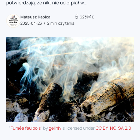
potwierdzają, że nikt nie ucierpiał w...
Mateusz Kapica
623
0
2025-04-23
2 min czytania
"
Fumée feu bois
" by
gelinh
is licensed under
CC BY-NC-SA 2.0