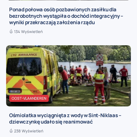
Ponad połowa osób pozbawionych zasiłku dla
bezrobotnych wystąpiła o dochód integracyjny –
wyniki przekraczają założenia rządu
134 Wyświetleń
OOST-VLAANDEREN
Ośmiolatka wyciągnięta z wody w Sint-Niklaas –
dziewczynkę udało się reanimować
238 Wyświetleń