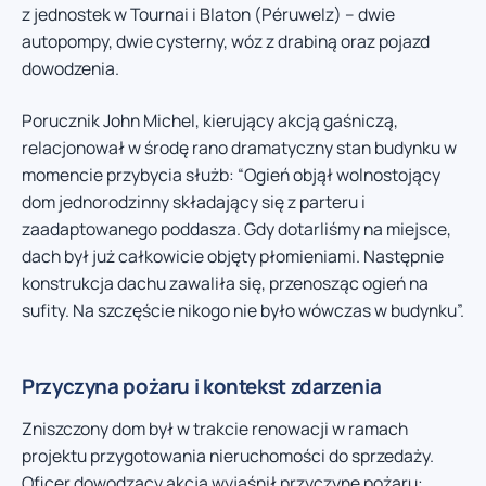
z jednostek w Tournai i Blaton (Péruwelz) – dwie
autopompy, dwie cysterny, wóz z drabiną oraz pojazd
dowodzenia.
Porucznik John Michel, kierujący akcją gaśniczą,
relacjonował w środę rano dramatyczny stan budynku w
momencie przybycia służb: “Ogień objął wolnostojący
dom jednorodzinny składający się z parteru i
zaadaptowanego poddasza. Gdy dotarliśmy na miejsce,
dach był już całkowicie objęty płomieniami. Następnie
konstrukcja dachu zawaliła się, przenosząc ogień na
sufity. Na szczęście nikogo nie było wówczas w budynku”.
Przyczyna pożaru i kontekst zdarzenia
Zniszczony dom był w trakcie renowacji w ramach
projektu przygotowania nieruchomości do sprzedaży.
Oficer dowodzący akcją wyjaśnił przyczynę pożaru: