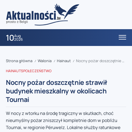
10
Aug
2026
Strona główna
Walonia
Hainaut
Nocny pożar doszczętnie strawił budynek mieszkalny w okolicach Tournai
/
/
/
HAINAUT
SPOŁECZEŃSTWO
Nocny pożar doszczętnie strawił
budynek mieszkalny w okolicach
Tournai
W nocy z wtorku na środę tragiczny w skutkach, choć
nieumyślny pożar zniszczył kompletnie dom w pobliżu
Tournai, w regionie Péruwelz. Lokalne służby ratunkowe