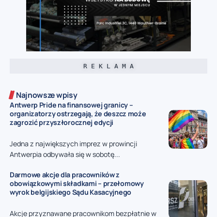
R E K L A M A
Najnowsze wpisy
Antwerp Pride na finansowej granicy –
organizatorzy ostrzegają, że deszcz może
zagrozić przyszłorocznej edycji
Jedna z największych imprez w prowincji
Antwerpia odbywała się w sobotę...
Darmowe akcje dla pracowników z
obowiązkowymi składkami – przełomowy
wyrok belgijskiego Sądu Kasacyjnego
Akcje przyznawane pracownikom bezpłatnie w