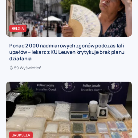
BELGIA
Ponad 2 000 nadmiarowych zgonów podczas fali
upałów – lekarz z KU Leuven krytykuje brak planu
działania
59 Wyświetleń
BRUKSELA