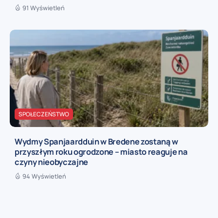
91 Wyświetleń
SPOŁECZEŃSTWO
Wydmy Spanjaardduin w Bredene zostaną w
przyszłym roku ogrodzone – miasto reaguje na
czyny nieobyczajne
94 Wyświetleń