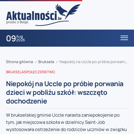
09
Aug
2026
Strona główna
Bruksela
Niepokój na Uccle po próbie porwania dzieci w pobliżu szkół: wszczęto dochodzenie
/
/
BRUKSELA
SPOŁECZEŃSTWO
Niepokój na Uccle po próbie porwania
dzieci w pobliżu szkół: wszczęto
dochodzenie
W brukselskiej gminie Uccle narasta zaniepokojenie po
tym, jak miejscowa szkoła w dzielnicy Saint-Job
wystosowała ostrzeżenie do rodziców uczniów w związku