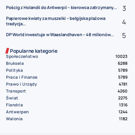
Pościg z Holandii do Antwerpii – kierowca zatrzymany...
Papierowe kwiaty za muszelki – belgijska plażowa
tradycja...
DP World inwestuje w Waaslandhaven – 48 milionów...
Popularne kategorie
Społeczeństwo
10023
Bruksela
6288
Polityka
5789
Praca i Finanse
5789
Prawo i Urzędy
4781
Transport
4260
Świat
2275
Flandria
1316
Antwerpen
1244
Walonia
1182