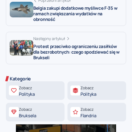
Poprzedni artykuł
Belgia zakupi dodatkowe myśliwce F-35 w
ramach zwiększania wydatków na
obronność
Następny artykuł
Protest przeciwko ograniczeniu zasiłków
dla bezrobotnych: czego spodziewać się w
Brukseli
Kategorie
Zobacz
Zobacz
Polityka
Polityka
Zobacz
Zobacz
Bruksela
Flandria