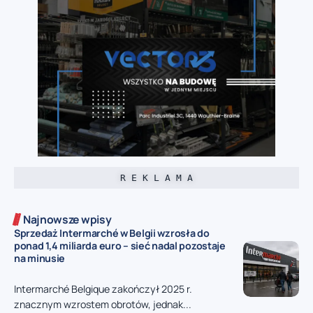
R E K L A M A
Najnowsze wpisy
Sprzedaż Intermarché w Belgii wzrosła do
ponad 1,4 miliarda euro – sieć nadal pozostaje
na minusie
Intermarché Belgique zakończył 2025 r.
znacznym wzrostem obrotów, jednak...