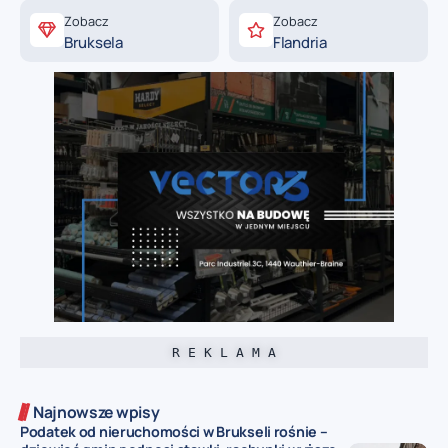
Zobacz
Zobacz
Bruksela
Flandria
R E K L A M A
Najnowsze wpisy
Podatek od nieruchomości w Brukseli rośnie –