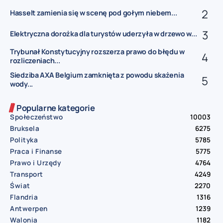
Hasselt zamienia się w scenę pod gołym niebem...
Elektryczna dorożka dla turystów uderzyła w drzewo w...
Trybunał Konstytucyjny rozszerza prawo do błędu w
rozliczeniach...
Siedziba AXA Belgium zamknięta z powodu skażenia
wody...
Popularne kategorie
Społeczeństwo
10003
Bruksela
6275
Polityka
5785
Praca i Finanse
5775
Prawo i Urzędy
4764
Transport
4249
Świat
2270
Flandria
1316
Antwerpen
1239
Walonia
1182