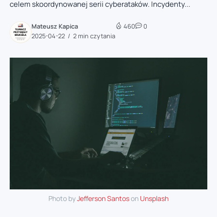
celem skoordynowanej serii cyberataków. Incydenty...
Mateusz Kapica
460
0
2025-04-22
2 min czytania
Photo by
Jefferson Santos
on
Unsplash