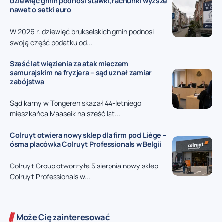
dziewięć gmin podnosi stawki, rachunki wyższe
nawet o setki euro
W 2026 r. dziewięć brukselskich gmin podnosi
swoją część podatku od...
Sześć lat więzienia za atak mieczem
samurajskim na fryzjera – sąd uznał zamiar
zabójstwa
Sąd karny w Tongeren skazał 44-letniego
mieszkańca Maaseik na sześć lat...
Colruyt otwiera nowy sklep dla firm pod Liège –
ósma placówka Colruyt Professionals w Belgii
Colruyt Group otworzyła 5 sierpnia nowy sklep
Colruyt Professionals w...
Może Cię zainteresować