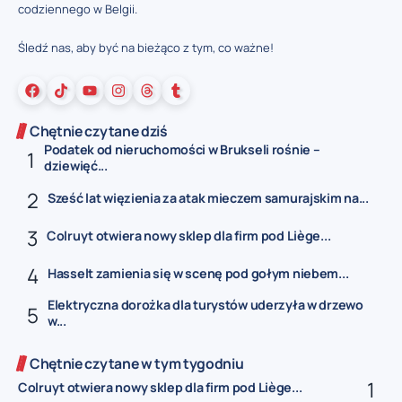
codziennego w Belgii.
Śledź nas, aby być na bieżąco z tym, co ważne!
Chętnie czytane dziś
Podatek od nieruchomości w Brukseli rośnie –
dziewięć...
Sześć lat więzienia za atak mieczem samurajskim na...
Colruyt otwiera nowy sklep dla firm pod Liège...
Hasselt zamienia się w scenę pod gołym niebem...
Elektryczna dorożka dla turystów uderzyła w drzewo
w...
Chętnie czytane w tym tygodniu
Colruyt otwiera nowy sklep dla firm pod Liège...