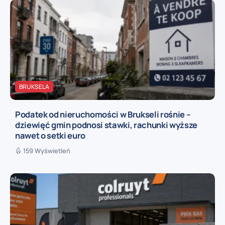
BRUKSELA
Podatek od nieruchomości w Brukseli rośnie –
dziewięć gmin podnosi stawki, rachunki wyższe
nawet o setki euro
159 Wyświetleń