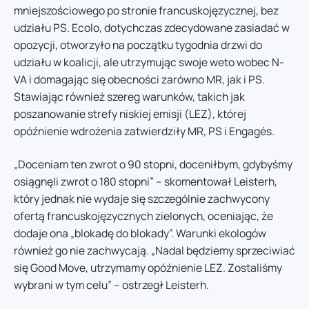
mniejszościowego po stronie francuskojęzycznej, bez
udziału PS. Ecolo, dotychczas zdecydowane zasiadać w
opozycji, otworzyło na początku tygodnia drzwi do
udziału w koalicji, ale utrzymując swoje weto wobec N-
VA i domagając się obecności zarówno MR, jak i PS.
Stawiając również szereg warunków, takich jak
poszanowanie strefy niskiej emisji (LEZ), której
opóźnienie wdrożenia zatwierdziły MR, PS i Engagés.
„Doceniam ten zwrot o 90 stopni, doceniłbym, gdybyśmy
osiągnęli zwrot o 180 stopni” – skomentował Leisterh,
który jednak nie wydaje się szczególnie zachwycony
ofertą francuskojęzycznych zielonych, oceniając, że
dodaje ona „blokadę do blokady”. Warunki ekologów
również go nie zachwycają. „Nadal będziemy sprzeciwiać
się Good Move, utrzymamy opóźnienie LEZ. Zostaliśmy
wybrani w tym celu” – ostrzegł Leisterh.