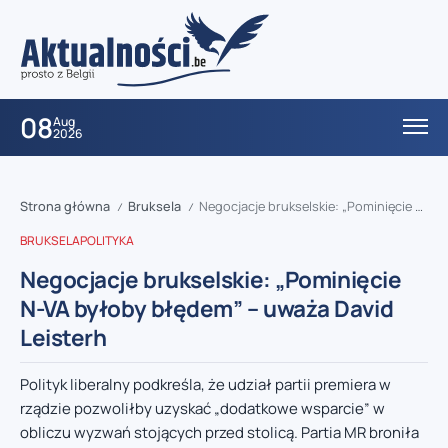
08
Aug
2026
Strona główna
Bruksela
Negocjacje brukselskie: „Pominięcie N-VA byłoby błędem” – uważa David Leisterh
/
/
BRUKSELA
POLITYKA
Negocjacje brukselskie: „Pominięcie
N-VA byłoby błędem” – uważa David
Leisterh
Polityk liberalny podkreśla, że udział partii premiera w
rządzie pozwoliłby uzyskać „dodatkowe wsparcie” w
obliczu wyzwań stojących przed stolicą. Partia MR broniła