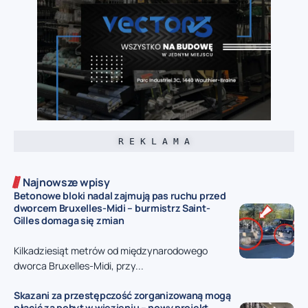
R E K L A M A
Najnowsze wpisy
Betonowe bloki nadal zajmują pas ruchu przed
dworcem Bruxelles-Midi – burmistrz Saint-
Gilles domaga się zmian
Kilkadziesiąt metrów od międzynarodowego
dworca Bruxelles-Midi, przy...
Skazani za przestępczość zorganizowaną mogą
płacić za pobyt w więzieniu – nowy projekt