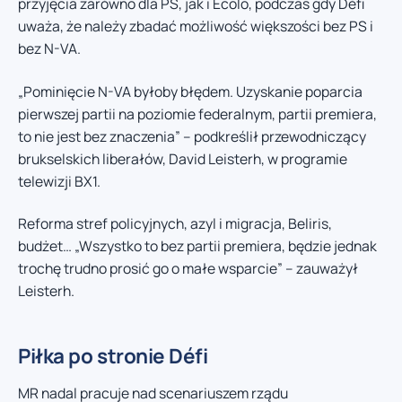
przyjęcia zarówno dla PS, jak i Ecolo, podczas gdy Défi
uważa, że należy zbadać możliwość większości bez PS i
bez N-VA.
„Pominięcie N-VA byłoby błędem. Uzyskanie poparcia
pierwszej partii na poziomie federalnym, partii premiera,
to nie jest bez znaczenia” – podkreślił przewodniczący
brukselskich liberałów, David Leisterh, w programie
telewizji BX1.
Reforma stref policyjnych, azyl i migracja, Beliris,
budżet… „Wszystko to bez partii premiera, będzie jednak
trochę trudno prosić go o małe wsparcie” – zauważył
Leisterh.
Piłka po stronie Défi
MR nadal pracuje nad scenariuszem rządu