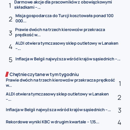
Darmowe akcje dla pracowników z obowiązkowymi
składkami –...
Misja gospodarcza do Turcji kosztowała ponad 100
000...
Prawie dwóch na trzech kierowców przekracza
prędkość w...
ALDI otwiera tymczasowy sklep outletowy w Lanaken
–...
Inflacja w Belgii najwyższa wśród krajów sąsiednich –...
Chętnie czytane w tym tygodniu
Prawie dwóch na trzech kierowców przekracza prędkość
w...
ALDI otwiera tymczasowy sklep outletowy w Lanaken
–...
Inflacja w Belgii najwyższa wśród krajów sąsiednich –...
Rekordowe wyniki KBC w drugim kwartale – 1,15...