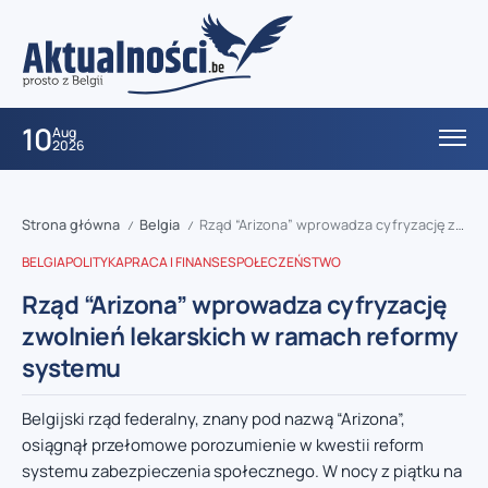
10
Aug
2026
Strona główna
Belgia
Rząd “Arizona” wprowadza cyfryzację zwolnień lekarskich w ramach reformy systemu
/
/
BELGIA
POLITYKA
PRACA I FINANSE
SPOŁECZEŃSTWO
Rząd “Arizona” wprowadza cyfryzację
zwolnień lekarskich w ramach reformy
systemu
Belgijski rząd federalny, znany pod nazwą “Arizona”,
osiągnął przełomowe porozumienie w kwestii reform
systemu zabezpieczenia społecznego. W nocy z piątku na